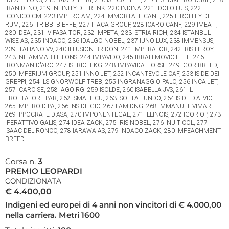
IBAN DI NO, 219 INFINITY DI FRENK, 220 INDINA, 221 IDOLO LUIS, 222
ICONICO CM, 223 IMPERO AM, 224 IMMORTALE CANF, 225 ITROLLEY DEI
RUM, 226 ITRIBBI BIEFFE, 227 ITACA GROUP, 228 ICARO CANF, 229 IMEA T,
230 IDEA, 231 IVIPASA TOR, 232 IMPETA, 233 ISTRIA RICH, 234 ISTANBUL
WISE AS, 235 INDACO, 236 IDALGO NOBEL, 237 IUNO LUX, 238 IMMENSUS,
239 ITALIANO VV, 240 ILLUSION BRIDON, 241 IMPERATOR, 242 IRIS LEROY,
243 INFIAMMABILE LONS, 244 IMPAVIDO, 245 IBRAHIMOVIC EFFE, 246
IRONMAN D'ARC, 247 ISTRICEFKG, 248 IMPAVIDA HORSE, 249 IGOR BREED,
250 IMPERIUM GROUP, 251 INNO JET, 252 INCANTEVOLE CAF, 253 ISIDE DEI
GREPPI, 254 ILSIGNORWOLF TREB, 255 INGRANAGGIO PALO, 256 INCA JET,
257 ICARO SE, 258 IAGO RG, 259 ISOLDE, 260 ISABELLA JVS, 261 IL
TROTTATORE PAR, 262 ISMAEL CU, 263 ISOTTA TUNDO, 264 ISIDE D'ALVIO,
265 IMPERO DIPA, 266 INSIDE GIO, 267 I AM DNG, 268 IMMANUEL VIMAR,
269 IPPOCRATE D'ASA, 270 IMPONENTEGAL, 271 ILLINOIS, 272 IGOR OP, 273
IPERATTIVO GALIS, 274 IDEA ZACK, 275 IRIS NOBEL, 276 INUIT COL, 277
ISAAC DEL RONCO, 278 IARAWA AS, 279 INDACO ZACK, 280 IMPEACHMENT
BREED,
Corsa n.
3
PREMIO LEOPARDI
CONDIZIONATA
€ 4.400,00
Indigeni ed europei di 4 anni non vincitori di € 4.000,00
nella carriera. Metri 1600