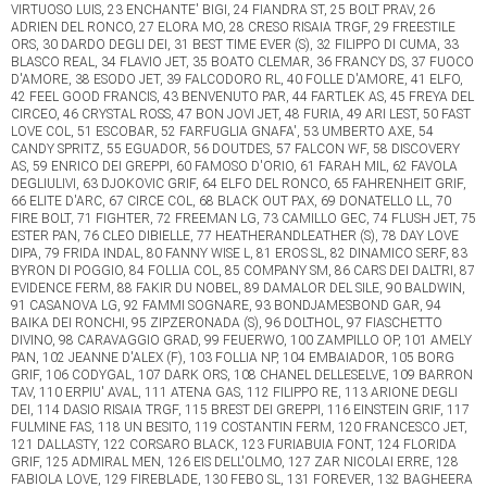
VIRTUOSO LUIS, 23 ENCHANTE' BIGI, 24 FIANDRA ST, 25 BOLT PRAV, 26
ADRIEN DEL RONCO, 27 ELORA MO, 28 CRESO RISAIA TRGF, 29 FREESTILE
ORS, 30 DARDO DEGLI DEI, 31 BEST TIME EVER (S), 32 FILIPPO DI CUMA, 33
BLASCO REAL, 34 FLAVIO JET, 35 BOATO CLEMAR, 36 FRANCY DS, 37 FUOCO
D'AMORE, 38 ESODO JET, 39 FALCODORO RL, 40 FOLLE D'AMORE, 41 ELFO,
42 FEEL GOOD FRANCIS, 43 BENVENUTO PAR, 44 FARTLEK AS, 45 FREYA DEL
CIRCEO, 46 CRYSTAL ROSS, 47 BON JOVI JET, 48 FURIA, 49 ARI LEST, 50 FAST
LOVE COL, 51 ESCOBAR, 52 FARFUGLIA GNAFA', 53 UMBERTO AXE, 54
CANDY SPRITZ, 55 EGUADOR, 56 DOUTDES, 57 FALCON WF, 58 DISCOVERY
AS, 59 ENRICO DEI GREPPI, 60 FAMOSO D'ORIO, 61 FARAH MIL, 62 FAVOLA
DEGLIULIVI, 63 DJOKOVIC GRIF, 64 ELFO DEL RONCO, 65 FAHRENHEIT GRIF,
66 ELITE D'ARC, 67 CIRCE COL, 68 BLACK OUT PAX, 69 DONATELLO LL, 70
FIRE BOLT, 71 FIGHTER, 72 FREEMAN LG, 73 CAMILLO GEC, 74 FLUSH JET, 75
ESTER PAN, 76 CLEO DIBIELLE, 77 HEATHERANDLEATHER (S), 78 DAY LOVE
DIPA, 79 FRIDA INDAL, 80 FANNY WISE L, 81 EROS SL, 82 DINAMICO SERF, 83
BYRON DI POGGIO, 84 FOLLIA COL, 85 COMPANY SM, 86 CARS DEI DALTRI, 87
EVIDENCE FERM, 88 FAKIR DU NOBEL, 89 DAMALOR DEL SILE, 90 BALDWIN,
91 CASANOVA LG, 92 FAMMI SOGNARE, 93 BONDJAMESBOND GAR, 94
BAIKA DEI RONCHI, 95 ZIPZERONADA (S), 96 DOLTHOL, 97 FIASCHETTO
DIVINO, 98 CARAVAGGIO GRAD, 99 FEUERWO, 100 ZAMPILLO OP, 101 AMELY
PAN, 102 JEANNE D'ALEX (F), 103 FOLLIA NP, 104 EMBAIADOR, 105 BORG
GRIF, 106 CODYGAL, 107 DARK ORS, 108 CHANEL DELLESELVE, 109 BARRON
TAV, 110 ERPIU' AVAL, 111 ATENA GAS, 112 FILIPPO RE, 113 ARIONE DEGLI
DEI, 114 DASIO RISAIA TRGF, 115 BREST DEI GREPPI, 116 EINSTEIN GRIF, 117
FULMINE FAS, 118 UN BESITO, 119 COSTANTIN FERM, 120 FRANCESCO JET,
121 DALLASTY, 122 CORSARO BLACK, 123 FURIABUIA FONT, 124 FLORIDA
GRIF, 125 ADMIRAL MEN, 126 EIS DELL'OLMO, 127 ZAR NICOLAI ERRE, 128
FABIOLA LOVE, 129 FIREBLADE, 130 FEBO SL, 131 FOREVER, 132 BAGHEERA