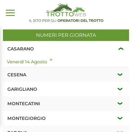
IL SITO PER GLI
OPERATORI DEL TROTTO
NUMERI PER GIORNATA
CASARANO
*
Venerdí 14 Agosto
CESENA
*
Venerdí 14 Agosto
GARIGLIANO
*
Sabato 15 Agosto
*
Martedí 18 Agosto
MONTECATINI
*
Martedí 18 Agosto
*
Giovedí 13 Agosto
MONTEGIORGIO
TRIS / Q / Q
*
Domenica 16 Agosto