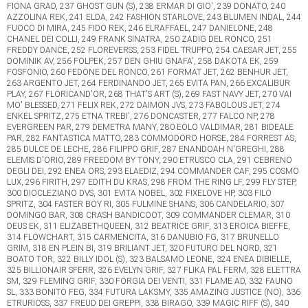
FIONA GRAD, 237 GHOST GUN (S), 238 ERMAR DI GIO', 239 DONATO, 240
AZZOLINA REK, 241 ELDA, 242 FASHION STARLOVE, 243 BLUMEN INDAL, 244
FUOCO DI MIRA, 245 FIDO REK, 246 ELRAFFAEL, 247 DANIELONE, 248
CHANEL DEI COLLI, 249 FRANK SINATRA, 250 ZADIG DEL RONCO, 251
FREDDY DANCE, 252 FLOREVERSS, 253 FIDEL TRUPPO, 254 CAESAR JET, 255
DOMINIK AV, 256 FOLPEK, 257 DEN GHIU GNAFA', 258 DAKOTA EK, 259
FOSFONIO, 260 FEDONE DEL RONCO, 261 FORMAT JET, 262 BENHUR JET,
263 ARGENTO JET, 264 FERDINANDO JET, 265 EVITA PAN, 266 EXCALIBUR
PLAY, 267 FLORICAND'OR, 268 THAT'S ART (S), 269 FAST NAVY JET, 270 VAI
MO' BLESSED, 271 FELIX REK, 272 DAIMON JVS, 273 FABOLOUS JET, 274
ENKEL SPRITZ, 275 ETNA TREBI', 276 DONCASTER, 277 FALCO NP, 278
EVERGREEN PAR, 279 DEMETRA MANY, 280 EOLO VALDIMAR, 281 BIDEALE
PAR, 282 FANTASTICA MATTO, 283 COMMODORO HORSE, 284 FORREST AS,
285 DULCE DE LECHE, 286 FILIPPO GRIF, 287 ENANDOAH N'GREGHI, 288
ELEMIS D'ORIO, 289 FREEDOM BY TONY, 290 ETRUSCO CLA, 291 CEBRENO
DEGLI DEI, 292 ENEA ORS, 293 ELAEDIZ, 294 COMMANDER CAF, 295 COSMO
LUX, 296 FIRITH, 297 EDITH DU KRAS, 298 FROM THE RING LF, 299 FLY STEP,
300 DIOCLEZIANO DVS, 301 EVITA NOBEL, 302 FIXELOVE HP, 303 FILO
SPRITZ, 304 FASTER BOY RI, 305 FULMINE SHANS, 306 CANDELARIO, 307
DOMINGO BAR, 308 CRASH BANDICOOT, 309 COMMANDER CLEMAR, 310
DEUS EK, 311 ELIZABETHQUEEN, 312 BEATRICE GRIF, 313 EROICA BIEFFE,
314 FLOWCHART, 315 CARMENCITA, 316 DANUBIO FG, 317 BRUNELLO
GRIM, 318 EN PLEIN BI, 319 BRILIANT JET, 320 FUTURO DEL NORD, 321
BOATO TOR, 322 BILLY IDOL (S), 323 BALSAMO LEONE, 324 ENEA DIBIELLE,
325 BILLIONAIR SFERR, 326 EVELYN GRIF, 327 FLIKA PAL FERM, 328 ELETTRA
SM, 329 FLEMING GRIF, 330 FORGIA DEI VENTI, 331 FLAME AD, 332 FAUNO
SL, 333 BONITO FEG, 334 FUTURA LAKSMY, 335 AMAZING JUSTICE (NO), 336
ETRURIOSS, 337 FREUD DEI GREPPI, 338 BIRAGO, 339 MAGIC RIFF (S), 340