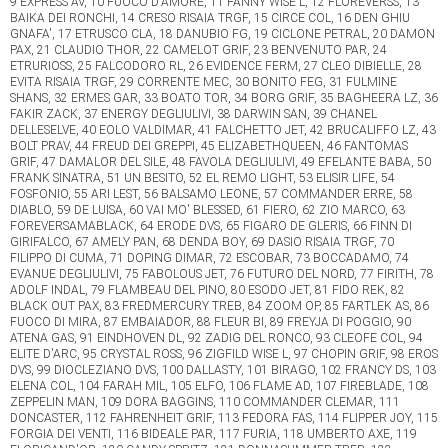
9 EXPRESS AV, 10 FUOCO D'AMORE, 11 FANNY WISE L, 12 FLOREVERSS, 13
BAIKA DEI RONCHI, 14 CRESO RISAIA TRGF, 15 CIRCE COL, 16 DEN GHIU
GNAFA', 17 ETRUSCO CLA, 18 DANUBIO FG, 19 CICLONE PETRAL, 20 DAMON
PAX, 21 CLAUDIO THOR, 22 CAMELOT GRIF, 23 BENVENUTO PAR, 24
ETRURIOSS, 25 FALCODORO RL, 26 EVIDENCE FERM, 27 CLEO DIBIELLE, 28
EVITA RISAIA TRGF, 29 CORRENTE MEC, 30 BONITO FEG, 31 FULMINE
SHANS, 32 ERMES GAR, 33 BOATO TOR, 34 BORG GRIF, 35 BAGHEERA LZ, 36
FAKIR ZACK, 37 ENERGY DEGLIULIVI, 38 DARWIN SAN, 39 CHANEL
DELLESELVE, 40 EOLO VALDIMAR, 41 FALCHETTO JET, 42 BRUCALIFFO LZ, 43
BOLT PRAV, 44 FREUD DEI GREPPI, 45 ELIZABETHQUEEN, 46 FANTOMAS
GRIF, 47 DAMALOR DEL SILE, 48 FAVOLA DEGLIULIVI, 49 EFELANTE BABA, 50
FRANK SINATRA, 51 UN BESITO, 52 EL REMO LIGHT, 53 ELISIR LIFE, 54
FOSFONIO, 55 ARI LEST, 56 BALSAMO LEONE, 57 COMMANDER ERRE, 58
DIABLO, 59 DE LUISA, 60 VAI MO' BLESSED, 61 FIERO, 62 ZIO MARCO, 63
FOREVERSAMABLACK, 64 ERODE DVS, 65 FIGARO DE GLERIS, 66 FINN DI
GIRIFALCO, 67 AMELY PAN, 68 DENDA BOY, 69 DASIO RISAIA TRGF, 70
FILIPPO DI CUMA, 71 DOPING DIMAR, 72 ESCOBAR, 73 BOCCADAMO, 74
EVANUE DEGLIULIVI, 75 FABOLOUS JET, 76 FUTURO DEL NORD, 77 FIRITH, 78
ADOLF INDAL, 79 FLAMBEAU DEL PINO, 80 ESODO JET, 81 FIDO REK, 82
BLACK OUT PAX, 83 FREDMERCURY TREB, 84 ZOOM OP, 85 FARTLEK AS, 86
FUOCO DI MIRA, 87 EMBAIADOR, 88 FLEUR BI, 89 FREYJA DI POGGIO, 90
ATENA GAS, 91 EINDHOVEN DL, 92 ZADIG DEL RONCO, 93 CLEOFE COL, 94
ELITE D'ARC, 95 CRYSTAL ROSS, 96 ZIGFILD WISE L, 97 CHOPIN GRIF, 98 EROS
DVS, 99 DIOCLEZIANO DVS, 100 DALLASTY, 101 BIRAGO, 102 FRANCY DS, 103
ELENA COL, 104 FARAH MIL, 105 ELFO, 106 FLAME AD, 107 FIREBLADE, 108
ZEPPELIN MAN, 109 DORA BAGGINS, 110 COMMANDER CLEMAR, 111
DONCASTER, 112 FAHRENHEIT GRIF, 113 FEDORA FAS, 114 FLIPPER JOY, 115
FORGIA DEI VENTI, 116 BIDEALE PAR, 117 FURIA, 118 UMBERTO AXE, 119