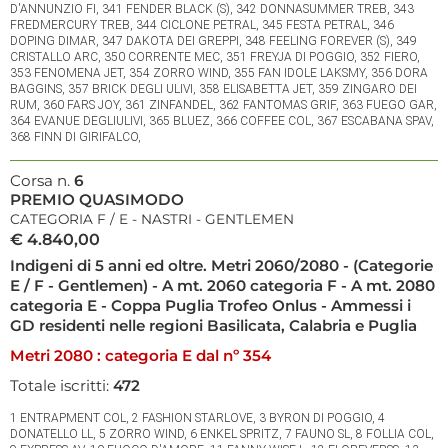
D'ANNUNZIO FI, 341 FENDER BLACK (S), 342 DONNASUMMER TREB, 343
FREDMERCURY TREB, 344 CICLONE PETRAL, 345 FESTA PETRAL, 346
DOPING DIMAR, 347 DAKOTA DEI GREPPI, 348 FEELING FOREVER (S), 349
CRISTALLO ARC, 350 CORRENTE MEC, 351 FREYJA DI POGGIO, 352 FIERO,
353 FENOMENA JET, 354 ZORRO WIND, 355 FAN IDOLE LAKSMY, 356 DORA
BAGGINS, 357 BRICK DEGLI ULIVI, 358 ELISABETTA JET, 359 ZINGARO DEI
RUM, 360 FARS JOY, 361 ZINFANDEL, 362 FANTOMAS GRIF, 363 FUEGO GAR,
364 EVANUE DEGLIULIVI, 365 BLUEZ, 366 COFFEE COL, 367 ESCABANA SPAV,
368 FINN DI GIRIFALCO,
Corsa n.
6
PREMIO QUASIMODO
CATEGORIA F / E - NASTRI - GENTLEMEN
€ 4.840,00
Indigeni di 5 anni ed oltre. Metri 2060/2080 - (Categorie
E / F - Gentlemen) - A mt. 2060 categoria F - A mt. 2080
categoria E - Coppa Puglia Trofeo Onlus - Ammessi i
GD residenti nelle regioni Basilicata, Calabria e Puglia
Metri 2080 : categoria E dal nº 354
Totale iscritti:
472
1 ENTRAPMENT COL, 2 FASHION STARLOVE, 3 BYRON DI POGGIO, 4
DONATELLO LL, 5 ZORRO WIND, 6 ENKEL SPRITZ, 7 FAUNO SL, 8 FOLLIA COL,