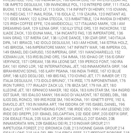
108 IMPETO DEGLIULIVI, 109 INVINCIBILE POL, 110 INTREPID GRIF, 111 ITACA
BUOM, 112 IDEAL PAKO LF, 113 IGON, 114 INFINITY DI HENRY, 115 IOVANN,
116 INES CAS, 117 INAIL ROSA, 118 ISOLA IZ, 119 IZAURA, 120 INSTANT AS,
121 ISIDE MANY, 122 ILONA STECCA, 123 IMBATTIBLE, 124 INVIDIA DI HENRY,
125 IRISH COFFEE EFFE, 126 IAMDEICOLLI, 127 ITALIANO MARK, 128 I AM
DREAMING GAR, 129 ILENIA GRIF, 130 ILLY STILE ORS, 131 INOXCROM, 132
ILIADE ZACK, 133 IDUNA MAIL, 134 INCANTO FAS, 135 IMPERATORE, 136
IVAN GRAD, 137 IMERA CAF, 138 I LOVE DANCE, 139 IZAR GRIF, 140 ITALIA
DIPA, 141 IBRACD, 142 IDOLO DEGLIULIVI, 143 I AM HOME, 144 ISTRIA HOLZ,
145 IBRIOSA, 146 IMPERATORE MANY, 147 INFINITY WAR, 148 IMPERIA CG,
149 ISMAEL DEI CARUSO, 150 IMPERIAL GRIF, 151 IVANCHIARIELLO, 152
ICEMAN LUX, 153 IRIS BLOND ORS, 154 IMMA, 155 IDHAO OP, 156 IS GRAY
VERYNICE, 157 I DREAM, 158 IRA LEONE SAT, 159 IPERICO FONT, 160 IRA
DAY, 161 IGINO LOR, 162 INTERNATIONAL JET, 163 INNAMORATA GRIF, 164
IBRAHIMOVIC SONG, 165 ILARY PISANA, 166 INDIA THREE, 167 ICI BLUE
GRIF, 168 ILEO DEGLI DEI, 169 IBIS FAS, 170 IOVINO JET, 171 IMMER OP, 172
ITALIA DEGLIULIVI, 173 IDOLO BRUNO', 174 IRISS, 175 IMPONENTMAR, 176
IRON TURRO, 177 IRALADY ZACK LG, 178 IBIZA SAT, 179 IVA JET, 180
ILLEONE JET, 181 ISPANICO MAKER, 182 IGEA, 183 IUIN STAR SM, 184 INGRID
GST SUAR, 185 IDALGO MANY, 186 IAGO DI VALMONT, 187 ISOBEL DBL, 188
ILIOS DEL RONCO, 189 IRIS ROSE SM, 190 IKONA, 191 IGNETTI EFFE, 192 IL
DIAVOLO JET, 193 IN MARIA ART, 194 ISIDORA OP, 195 ISABEL DANIEL, 196
IDALY LIGHT, 197 IVANTHEKING FONT, 198 IRIDE VDO, 199 I AM LEGEND, 200
IRIDE DEI GREPPI, 201 ISMAEL DELCAPITAN, 202 ISIDE GRIF, 203 IDEFIX GRIF,
204 IDEALE ITALIA, 205 IULIA OP, 206 IAM CAMILLO, 207 IDANDI, 208
INNAMORATA WIN, 209 ISABEAU DEI RI, 210 INGVAR GROUP, 211
IMPETUOSA FOREST, 212 IDROMICA CUB, 213 IVONNE GAMA GROUP, 214
IDEALE LONS, 215 IAIA DEL PRI, 216 ISPICA EFFE, 217 IPSEDIXIT ROBGRIF, 218