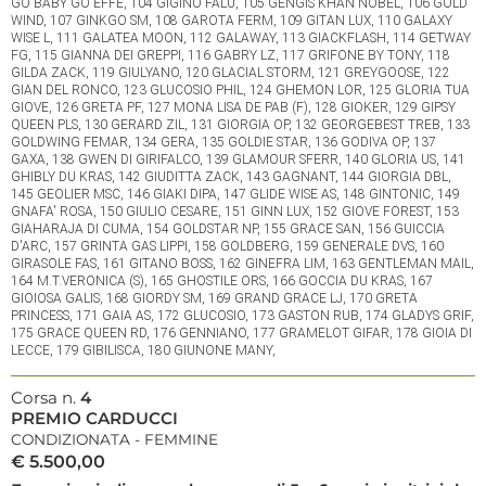
GO BABY GO EFFE, 104 GIGINO FALU, 105 GENGIS KHAN NOBEL, 106 GOLD
WIND, 107 GINKGO SM, 108 GAROTA FERM, 109 GITAN LUX, 110 GALAXY
WISE L, 111 GALATEA MOON, 112 GALAWAY, 113 GIACKFLASH, 114 GETWAY
FG, 115 GIANNA DEI GREPPI, 116 GABRY LZ, 117 GRIFONE BY TONY, 118
GILDA ZACK, 119 GIULYANO, 120 GLACIAL STORM, 121 GREYGOOSE, 122
GIAN DEL RONCO, 123 GLUCOSIO PHIL, 124 GHEMON LOR, 125 GLORIA TUA
GIOVE, 126 GRETA PF, 127 MONA LISA DE PAB (F), 128 GIOKER, 129 GIPSY
QUEEN PLS, 130 GERARD ZIL, 131 GIORGIA OP, 132 GEORGEBEST TREB, 133
GOLDWING FEMAR, 134 GERA, 135 GOLDIE STAR, 136 GODIVA OP, 137
GAXA, 138 GWEN DI GIRIFALCO, 139 GLAMOUR SFERR, 140 GLORIA US, 141
GHIBLY DU KRAS, 142 GIUDITTA ZACK, 143 GAGNANT, 144 GIORGIA DBL,
145 GEOLIER MSC, 146 GIAKI DIPA, 147 GLIDE WISE AS, 148 GINTONIC, 149
GNAFA' ROSA, 150 GIULIO CESARE, 151 GINN LUX, 152 GIOVE FOREST, 153
GIAHARAJA DI CUMA, 154 GOLDSTAR NP, 155 GRACE SAN, 156 GUICCIA
D'ARC, 157 GRINTA GAS LIPPI, 158 GOLDBERG, 159 GENERALE DVS, 160
GIRASOLE FAS, 161 GITANO BOSS, 162 GINEFRA LIM, 163 GENTLEMAN MAIL,
164 M.T.VERONICA (S), 165 GHOSTILE ORS, 166 GOCCIA DU KRAS, 167
GIOIOSA GALIS, 168 GIORDY SM, 169 GRAND GRACE LJ, 170 GRETA
PRINCESS, 171 GAIA AS, 172 GLUCOSIO, 173 GASTON RUB, 174 GLADYS GRIF,
175 GRACE QUEEN RD, 176 GENNIANO, 177 GRAMELOT GIFAR, 178 GIOIA DI
LECCE, 179 GIBILISCA, 180 GIUNONE MANY,
Corsa n.
4
PREMIO CARDUCCI
CONDIZIONATA - FEMMINE
€ 5.500,00