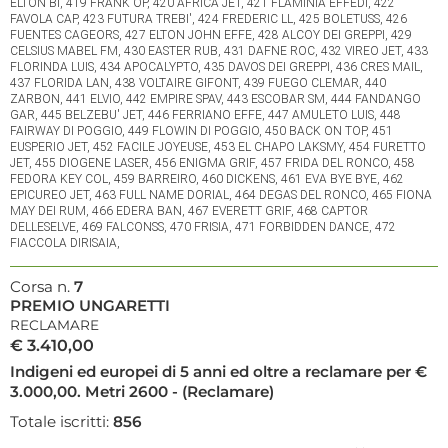
ELTON BI, 419 FRANK OP, 420 AFRICA JET, 421 FLAMINIA EFFEDI, 422
FAVOLA CAP, 423 FUTURA TREBI', 424 FREDERIC LL, 425 BOLETUSS, 426
FUENTES CAGEORS, 427 ELTON JOHN EFFE, 428 ALCOY DEI GREPPI, 429
CELSIUS MABEL FM, 430 EASTER RUB, 431 DAFNE ROC, 432 VIREO JET, 433
FLORINDA LUIS, 434 APOCALYPTO, 435 DAVOS DEI GREPPI, 436 CRES MAIL,
437 FLORIDA LAN, 438 VOLTAIRE GIFONT, 439 FUEGO CLEMAR, 440
ZARBON, 441 ELVIO, 442 EMPIRE SPAV, 443 ESCOBAR SM, 444 FANDANGO
GAR, 445 BELZEBU' JET, 446 FERRIANO EFFE, 447 AMULETO LUIS, 448
FAIRWAY DI POGGIO, 449 FLOWIN DI POGGIO, 450 BACK ON TOP, 451
EUSPERIO JET, 452 FACILE JOYEUSE, 453 EL CHAPO LAKSMY, 454 FURETTO
JET, 455 DIOGENE LASER, 456 ENIGMA GRIF, 457 FRIDA DEL RONCO, 458
FEDORA KEY COL, 459 BARREIRO, 460 DICKENS, 461 EVA BYE BYE, 462
EPICUREO JET, 463 FULL NAME DORIAL, 464 DEGAS DEL RONCO, 465 FIONA
MAY DEI RUM, 466 EDERA BAN, 467 EVERETT GRIF, 468 CAPTOR
DELLESELVE, 469 FALCONSS, 470 FRISIA, 471 FORBIDDEN DANCE, 472
FIACCOLA DIRISAIA,
Corsa n.
7
PREMIO UNGARETTI
RECLAMARE
€ 3.410,00
Indigeni ed europei di 5 anni ed oltre a reclamare per €
3.000,00. Metri 2600 - (Reclamare)
Totale iscritti:
856