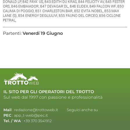
Partenti:
Venerdí 19 Giugno
IL SITO PER GLI OPERATORI DEL TROTTO
Sul web dal 1997 con passione e professionalità
Mail
:
redazione@trottoweb.it
Seguici anche su
PEC
:
app_t-web@pec.it
Tel. / WA
:
+39 370 3541912