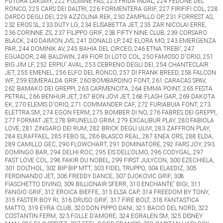
FUTURA LAKSMY, 222 FULMINE FAS, 223 FRIDA INDAL, 224 FEDONE DEL
RONCO, 225 CARS DEI DALTRI, 226 FORMENTERA GRIF, 227 FIRIFIFI COL, 228
DARDO DEGLI DEI, 229 AZZOLINA REK, 230 ZAMPILLO OP, 231 FORREST AS,
232 EROS SL, 233 DUTY LG, 234 ELISABETTA JET, 235 ZAR NICOLAI ERRE,
236 CORINNE ZS, 237 FILIPPO GRIF, 238 FIFTY NINE CLUB, 239 CORSARO
BLACK, 240 DAIMON JVS, 241 DONALD LP, 242 ELORA MO, 243 EMERGENZA
PAR, 244 DOMINIK AV, 245 BAHIA DEL CIRCEO, 246 ETNA TREBI', 247
EGUADOR, 248 BALDWIN, 249 FIOR DI LOTO COL, 250 FAMOSO D'ORIO, 251
BIG JIM LF, 252 ERPIU' AVAL, 253 CEBRENO DEGLI DEI, 254 CHANTECLAIR
JET, 255 EMENEL, 256 ELFO DEL RONCO, 257 DI FRANK BREED, 258 FALCON
WF, 259 ESMERALDA GRIF, 260 BOMBARDINO FONT, 261 CARACAS SPAV,
262 BAMAKO DEI GREPPI, 263 CARMENCITA, 264 EMMA POINT, 265 FESTA
PETRAL, 266 BENHUR JET, 267 BON JOVI JET, 268 FLASH GAR, 269 DAKOTA
EK, 270 ELEMIS D'ORIO, 271 COMMANDER CAF, 272 FURIABUIA FONT, 273
ELETTRA SM, 274 EGON FERM, 275 BOMBER DI NO, 276 FABRES DEI GREPPI,
277 FORMAT JET, 278 BRUNELLO GRIM, 279 EXCALIBUR PLAY, 280 FABIOLA
LOVE, 281 ZINGARO DEI RUM, 282 BRICK DEGLI ULIVI, 283 ZAFFRON PLAY,
284 ELRAFFAEL, 285 FEBO SL, 286 BLASCO REAL, 287 ENEA ORS, 288 ELDA,
289 CAMILLO GEC, 290 FLOWCHART, 291 DOMINATORE, 292 FARS JOY, 293
DOMINGO BAR, 294 DELHI ROC, 295 EIS DELL'OLMO, 296 CODYGAL, 297
FAST LOVE COL, 298 FAKIR DU NOBEL, 299 FIRST JULYCON, 300 EZECHIELA,
301 DOLTHOL, 302 BIP BIP MTT, 303 FIDEL TRUPPO, 304 ELAEDIZ, 305
FERDINANDO JET, 306 FREDDY DANCE, 307 DJOKOVIC GRIF, 308
FIASCHETTO DIVINO, 309 BILLIONAIR SFERR, 310 ENCHANTE' BIGI, 311
FANGIO GRIF, 312 EROICA BIEFFE, 313 ELSA CAP, 314 FREEDOM BY TONY,
315 FASTER BOY RI, 316 DRUSO GRIF, 317 FIRE BOLT, 318 FANTASTICA
MATTO, 319 EYRA CLUB, 320 DON PIPPO DANI, 321 BACIO DEL NORD, 322
COSTANTIN FERM, 323 FOLLE D'AMORE, 324 EGRALEN SM, 325 DISNEY