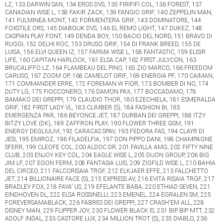
LZ, 133 DARWIN SAN, 134 EROS DVS, 135 FIRIFIFI COL, 136 FOREST, 137
CANADIAN WISE L, 138 FAKIR ZACK, 139 FANGIO GRIF, 140 ZEPPELIN MAN,
141 FULMINEA MONT, 142 FORMENTERA GRIF, 143 DOMINATORE, 144
FOXSTILE ORS, 145 DIABOLIK DVS, 146 EL REMO LIGHT, 147 DUKEZ, 148
CASPIAN PLAY FONT, 149 DENDA BOY, 150 BACIO DEL NORD, 151 BRAVO DI
RUGGI, 152 DELHI ROC, 153 DRUSO GRIF, 154 DI FRANK BREED, 155 DE
LUISA, 156 ELVI QUEEN IZ, 157 FARMA WISE L, 158 FANTASTIC, 159 ELISIR
LIFE, 160 CAPITAN HARLOCK, 161 ELSA CAP, 162 FIRST JULYCON, 163
BRUCALIFFO LZ, 164 FLAMBEAU DEL PINO, 165 ZIO MARCO, 166 FREEDOM
CARUSO, 167 ZOOM OP, 168 CAMELOT GRIF, 169 ENERGIA PF, 170 CAIMAN,
171 COMMANDER ERRE, 172 FOREMAN W FIOR, 173 BOMBER DI NO, 174
DUTY LG, 175 FIOCCONERO, 176 DAMON PAX, 177 BOCCADAMO, 178
BAMAKO DEI GREPPI, 179 CLAUDIO THOR, 180 EZECHIELA, 181 ESMERALDA
GRIF, 182 FIRST LADY VL, 183 CLIMBER (S), 184 FASHION BI, 185
EMERGENZA PAR, 186 BEYONCE JET, 187 DURBAN DEI GREPPI, 188 ITZY
BITZY LOVE (DK), 189 ZAFFRON PLAY, 190 FLOWER THREE GSM, 191
ENERGY DEGLIULIVI, 192 CARACAS SPAV, 193 FEDORA FAS, 194 CLAYR DI
JESI, 195 EMIROZ, 196 FILADELFIA, 197 DON PIPPO DANI, 198 CHAMPAGNE
SFERR, 199 CLEOFE COL, 200 ALDOC DR, 201 FAVILLA AMG, 202 FIFTY NINE
CLUB, 203 ENJOY KEY COL, 204 EAGLE WISE L, 205 DIJON GROUP, 206 BIG
JIM LF, 207 EGON FERM, 208 FANTASIA LUIS, 209 ZIGFILD WISE L, 210 BAHIA
DEL CIRCEO, 211 FALCORISAIA TRGF, 212 ELKJAER EFFE, 213 FALCHETTO
JET, 214 BILLIONAIRE FACE (S), 215 EXPRESS AV, 216 EVITA RISAIA TRGF, 217
BRADLEY FOX, 218 FAYA' US, 219 EFELANTE BABA, 220 ETHIAD SEVEN, 221
EINDHOVEN DL, 222 ELSA ROSSINELLI, 223 EMENEL, 224 EGRALEN SM, 225
FOREVERSAMABLACK, 226 FABRES DEI GREPPI, 227 CRASH'EM ALL, 228
DISNEY MAN, 229 FLIPPER JOY, 230 FLOWER BLACK IS, 231 BIP BIP MTT, 232
ADOLF INDAL, 233 CASTORE LUX, 234 MILLION TROT (S), 235 DIABLO, 236