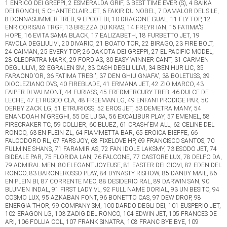
1 ENRICO DEI GREPPI, 2 ESMERALDA GRIF, 3 BEST TIME EVER (S), 4 BAIKA DEI RONCHI, 5 CHANTECLAIR JET, 6 FAKIR DU NOBEL, 7 DAMALOR DEL SILE, 8 DONNASUMMER TREB, 9 EPCOT BI, 10 DRAGONE GUAL, 11 FLY TOP, 12 ENRICORISAIA TRGF, 13 BREZZA DU KRAS, 14 FREYR IAN, 15 FATIMA'S HOPE, 16 EVITA SAMA BLACK, 17 EALIZABETH, 18 FURBETTO JET, 19 FAVOLA DEGLIULIVI, 20 DIVARIO, 21 BOATO TOR, 22 BIRAGO, 23 FIRE BOLT, 24 CAIMAN, 25 EVERY TOP, 26 DAKOTA DEI GREPPI, 27 EL PACIFIC MODEL, 28 CLEOPATRA MARK, 29 FORD AS, 30 EASY WINNER CANT, 31 CARMEN DEGLIULIVI, 32 EGRALEN SM, 33 CASH DEGLI ULIVI, 34 BEN HUR LIC, 35 FARAOND'OR, 36 FATIMA TREBI', 37 DEN GHIU GNAFA', 38 BOLETUSS, 39 DIOCLEZIANO DVS, 40 FIREBLADE, 41 ERMANA JET, 42 ZIO MARCO, 43 FAIPER DI VALMONT, 44 FURIASS, 45 FREDMERCURY TREB, 46 DULCE DE LECHE, 47 ETRUSCO CLA, 48 FREEMAN LG, 49 ENFANTPRODIGE PAR, 50 DERBY ZACK LG, 51 ETRURIOSS, 52 EROS JET, 53 DEMETRA MANY, 54 ENANDOAH N'GREGHI, 55 DE LUISA, 56 EXCALIBUR PLAY, 57 EMENEL, 58 FIRECRAKER TC, 59 COLLIER, 60 BLUEZ, 61 CRASH'EM ALL, 62 CELINE DEL RONCO, 63 EN PLEIN ZL, 64 FIAMMETTA BAR, 65 EROICA BIEFFE, 66 FALCODORO RL, 67 FARS JOY, 68 FIXELOVE HP, 69 FRANCISCO SANTOS, 70 FULMINE SHANS, 71 FARAMIR AS, 72 FAN IDOLE LAKSMY, 73 ESODO JET, 74 BIDEALE PAR, 75 FLORIDA LAN, 76 FALCONE, 77 CASTORE LUX, 78 DELFO DA, 79 ADMIRAL MEN, 80 ELEGANT JOYEUSE, 81 EASTER DEI GIOVI, 82 EDEN DEL RONCO, 83 BARONEROSSO PLAY, 84 DYNASTY RISHOW, 85 DANDY MAIL, 86 EN PLEIN BI, 87 CORRENTE MEC, 88 DESIDERIO RAL, 89 DARWIN SAN, 90 BLUMEN INDAL, 91 FIRST LADY VL, 92 FULL NAME DORIAL, 93 UN BESITO, 94 COSMO LUX, 95 AZKABAN FONT, 96 BONETTO CAS, 97 DEW DROP, 98 ENERGIA THOR, 99 COMPANY SM, 100 DARDO DEGLI DEI, 101 EUSPERIO JET, 102 ERAGON LG, 103 ZADIG DEL RONCO, 104 EDWIN JET, 105 FRANCES DE ARI, 106 FOLLIA COL, 107 FRANK SINATRA, 108 FRANC BYE BYE, 109 EGUADOR, 110 FINALMENTE PAR, 111 EQUALIZER, 112 ZARBON, 113 DATS TORE (S), 114 FAKIR ZACK, 115 EINDHOVEN DL, 116 ENCANTADO GRIF, 117 EXPRESS AV, 118 GHOST GUN (S), 119 FLAMENCO ZACK, 120 BALSAMO LEONE, 121 BYTHEBOOK (S), 122 ELIZABETHQUEEN, 123 FLAVIO, 124 FAST'N'FURIUSS, 125 FLAVIO JET, 126 FIODOR DEL RONCO, 127 EDITH DEL RONCO, 128 EASTER RUB, 129 CARBONADO, 130 EUPHORIA DI HENRY, 131 EGON FERM, 132 BOGGEYWOMAN (S), 133 ESTER PAN, 134 FINE AMA, 135 EL TRINCHE, 136 FLOY DI GIRIFALCO, 137 DEUSEXMACHINA ROB, 138 BOLERO DI POGGIO, 139 FAVOLA CAP, 140 ELTON BI, 141 ELETTRA SM, 142 COSTANTIN FERM, 143 FURIA, 144 FAMOSO D'ORIO, 145 FREDERIC LL, 146 CAMELOT GRIF, 147 CRODINOZ, 148 FLASHBACK DANCE, 149 ENEA LEON SM, 150 ELRAFFAEL, 151 EURIDICE, 152 DOVIZIOSO, 153 BUZZ STECCA, 154 FALBALA', 155 FLEUR BI, 156 FLUSH JET, 157 USADOR FERM, 158 DAY LOVE DIPA, 159 FIRST TOR, 160 BAMAKO DEI GREPPI, 161 FLORINDA LUIS, 162 FRIDA DEL RONCO, 163 DIOR AS, 164 ENCHANTE' BIGI, 165 DRACOMAR, 166 ENERGIE CAP, 167 GYBOR WELL (F), 168 FOLEY W FIOR, 169 ERNEST JET, 170 EVA BYE BYE, 171 DRAGO CAPAR, 172 BON JOVI JET, 173 FELICITY SPAV, 174 ELSA CAP, 175 CHARLY'S MAGIC (S), 176 FOX SAN, 177 BECKHAM, 178 CRES MAIL, 179 ELTON, 180 ARI LEST, 181 ELDA, 182 FEDERER VALSAN, 183 DANIEL AV, 184 CALICANTO JET, 185 ENEA ORS, 186 ETNA TREBI', 187 DINEN, 188 DOMINGO BAR, 189 FERGUSON, 190 BRAVISSIMO LP, 191 COMMANDER CAF, 192 FLORICAND'OR, 193 FIGHTER, 194 FERNANDO D'ASA, 195 FREE REIN TFT, 196 BEATRICE GRIF, 197 DARTAGNAN FERM, 198 FORMENTERA GRIF, 199 EPICA ABY, 200 CASANOVA LG, 201 FERONIA, 202 JEROMINUS TURGOT (F), 203 FALASIA, 204 FENOMENA JET, 205 ALIGHIERI CLA, 206 CODYGAL, 207 FURETTO JET, 208 FRIDA INDAL, 209 ENERGIA PF, 210 FEMON LUIS, 211 ENDUMA D'ASTI, 212 DRUSO NERONE GPD, 213 FUOCO DI MIRA, 214 CHIRONE JET, 215 ELISA MATTO, 216 FANTOMAS GRIF, 217 EVITA RISAIA TRGF, 218 ERMAR DI GIO', 219 EXPLOSIVE JUMP LF, 220 FRIULADRIA JET, 221 ELLIOT AND CO, 222 FENDER BLACK (S), 223 FOLGORE FA, 224 ERNESTO VAL MONT, 225 ELVIO, 226 DOMINIK AV, 227 FELIX REK, 228 DONADONI EFFE, 229 ERASMUS, 230 CROUPIER, 231 FLOWCHART, 232 ENEA DIBIELLE, 233 FIBI SPRITZ, 234 FREDONIA SPAV, 235 FOREVER ORS, 236 ERICE MAIL, 237 FORREST DEI RUM, 238 FIERO, 239 DOC INDAL, 240 EDERA BAN, 241 CANADIAN WISE L, 242 FOREVER CASH LP, 243 FIEL THEORY THOR, 244 FULMINEA MONT, 245 BONITO FEG, 246 FILADELFIA, 247 ANASTASIA DEI RUM, 248 CORINNE ZS, 249 BOSTON LUIS, 250 EAGLE WISE L, 251 FREESIA MTT, 252 BLASCO REAL, 253 BILLIONAIRE FACE (S), 254 ZAFFRON PLAY, 255 FEDE P MAIL, 256 BARREIRO, 257 FREDDY DEI VELTRI, 258 ELAEDIZ, 259 BARNABA TREBI', 260 FABERGE' REGAL, 261 FIRST PRINCESS, 262 DAMON PAX, 263 CHAPEAU THREE, 264 EASY MAGIC BKS, 265 FRANKIE JR, 266 BENVENUTO PAR, 267 UNIVERSO JET, 268 DON'T CATCH LJ, 269 ZINGARO DEI RUM, 270 EFELANTE BABA, 271 ZIO CARLO JET, 272 FIONA SCO, 273 EIFFEL FI, 274 FEDRO EK, 275 CRISTALLO ARC, 276 FELIX SBI, 277 ENEA BIEFFE, 278 CLAUDIO THOR, 279 FOX TRUPPO, 280 CRYSTAL ROSS, 281 ELORA MO, 282 FREYJA DI POGGIO, 283 ELNATH, 284 ELETTRICA AV, 285 CRESO RISAIA TRGF, 286 EVERETT GRIF, 287 FBI SAN, 288 FREEDOM CARUSO, 289 FEEL GOOD FRANCIS, 290 FANGIO GRIF, 291 ERASMO PETRAL, 292 ERODIO, 293 BILLIONAIR SFERR, 294 ELTON JET, 295 CALVADOS GRIF, 296 ESTALBA PAX, 297 ARGENTO JET, 298 COMMODORO HORSE, 299 FURIOUS WIN LEONE, 300 FLOREVERSS, 301 FEDONE DEL RONCO, 302 HEAVENLY LADAY (S), 303 ZIPZERONADA (S), 304 EYRA CLUB, 305 ARGO DEL RONCO, 306 VICTORY NORD FRO, 307 FREYA DEL CIRCEO, 308 FLASH GAR, 309 FOVERMARY, 310 FLORA, 311 CLEO DIBIELLE, 312 FLEUR ST, 313 BRAVO DI RUGGI, 314 DREAM ROD D'ALVIO, 315 BARRACUDA GAR, 316 BOGOTA TOR, 317 EVER FOREVER GAR, 318 FUTURA LAKSMY, 319 FASCINO LUIS, 320 DON PIPPO DANI, 321 BEYONCE JET, 322 FLY MATTO, 323 FLOWER SLF, 324 BRAVEHEART GRIF, 325 FRANCESCO JET, 326 EVELIN COL, 327 VIRTUOSO LUIS, 328 DORA BAGGINS, 329 FOCUS JET, 330 FLY STEP, 331 CAMPIONE RAL, 332 DEGAS DEL RONCO, 333 FULMINE FAS, 334 CANDY SPRITZ, 335 FENIX JET, 336 EMIROZ, 337 FATA TURCHINA, 338 CARACAS LUBI, 339 FEYSTON DIPA, 340 BACIO DEL NORD, 341 VERDONE JET, 342 ERMETE DI POGGIO, 343 ENABLE AGAIN, 344 AMULETO LUIS, 345 ZULU' EGRAL, 346 FORGIA DEI VENTI, 347 FAST BIG LAKSMY, 348 FLAMINIA GRIF, 349 FALKO LJ, 350 CIRO JET, 351 DAFNE ROC, 352 FELICITE', 353 ZOOM OP, 354 FLO' CIR, 355 FARIDA RAB, 356 VAI MO' BLESSED, 357 ELALUNADISSE BIGI, 358 DADDY PI, 359 FIONA MAY DEI RUM, 360 DANIELONE, 361 DOUTDES, 362 EVERGREEN PAR, 363 BRONI DEL SAURO, 364 APOCALYPTO, 365 ESCOBAR, 366 FANTASTIC, 367 EVITA PAN, 368 FERULA COL, 369 FOREVERSAMABLACK, 370 FLORENCE DISA, 371 ELKJAER EFFE, 372 FILO SPRITZ, 373 FEBBRAIO, 374 EDITH GRIF, 375 DOUBLECASH LAKSMY, 376 EPOPEA PAR, 377 FOCLAND, 378 ALESSANDRO BAR, 379 FLASH WINNER, 380 BILLY IDOL (S), 381 ALCOY DEI GREPPI, 382 ELLINGTON TREB, 383 BOCCADAMO, 384 ELEMIS D'ORIO, 385 ENCANTADO GAR, 386 BED, 387 DIOGENE LASER, 388 AZZOLINA REK, 389 EDWIN ORS, 390 EVA DEI GREPPI, 391 DIOCHEBEL, 392 FELICE PETRAL, 393 FLIKA PAL FERM, 394 BONDJAMESBOND GAR, 395 CORSARO BLACK, 396 FASHION STARLOVE, 397 ESCOBAR SM, 398 FAST LOVE COL, 399 FIRST JULYCON, 400 DIABLO, 401 FARMA WISE L, 402 EMPIRE SPAV, 403 FOLLE D'AMORE, 404 FRAZIERJOE, 405 FIOR DI LOTO COL, 406 FUOCO D'AMORE, 407 FURBETTO DI GIO', 408 FANNY WISE L, 409 ELFO LZ, 410 DAVOS DEI GREPPI, 411 DUNGA, 412 CEBRENO DEGLI DEI, 413 BRADLEY FOX, 414 BROOKE US, 415 DENNY, 416 FREEDOM COL, 417 ELISABETTA JET, 418 ENDA BABA, 419 DOLTHOL, 420 DAKOTA EK, 421 CROWN STECCA, 422 DARK LADY DEI RUM, 423 CHAMPAGNE SFERR, 424 CSI LJ, 425 BREXIT PAR, 426 ERCULESS THOR, 427 ETICA JET, 428 EAMANOAMANO, 429 FOLLOW THE ROAD, 430 DOMINATORE, 431 DISCOVERY AS, 432 EBANO DEGLI DEI, 433 UBI MAYOR REGAL, 434 FIONAMAY FOX, 435 BOMBARDINO FONT, 436 FEUERWO, 437 FIAMMETTA GLORY, 438 EL CHAPO LAKSMY, 439 FARAH MIL, 440 DENA PAX, 441 FAN IDOLE TRUIA, 442 ERPIU' AVAL, 443 ELODIE STECCA, 444 EXPLOSIVE GIRL LF, 445 FUEGO CLEMAR, 446 CAMELOT COL, 447 FESTA PETRAL, 448 CALLISTO, 449 CLAYR DI JESI, 450 FALCORISAIA TRGF, 451 DONCASTER, 452 FEEL LOVED BASS, 453 FILIPPO DI CUMA, 454 FABOLOUS JET, 455 CAOS LL, 456 FAHRENHEIT GRIF, 457 FLORIDA GRIF, 458 FABOLOUS LADY TC, 459 UN SOGNO SARTOR, 460 FAVILLA AMG, 461 VOLTO DEL NORD, 462 EVYTA MAKER, 463 DYBALA ZS FZ, 464 FILIPPO WILD, 465 FORBIDDEN DANCE, 466 DIJON GROUP, 467 FLOWER BLUE SKY, 468 ETTORE D'ALVIO, 469 ECURIE AXE, 470 EOLO VALDIMAR, 471 FASHION BI, 472 FITNESS GRIF, 473 BOATO CLEMAR, 474 BIP BIP MTT, 475 EVIDENCE FERM, 476 FASTER BOY RI, 477 ERIK GROUP, 478 FARABUTTO STECCA, 479 FESTER FONT, 480 FRANCY DS, 481 ENERGY KING GAR, 482 CARS DEI DALTRI, 483 ERCOLE OP, 484 BUGGEA PAX, 485 FALAK DIPI, 486 ENGEL PAX, 487 DINAMICO SERF, 488 FUTURO DEL NORD, 489 ELSA ROSSINELLI, 490 DELIRIO, 491 FEELING RISHOW, 492 FEDEZ BIEFFE, 493 DOGMA, 494 BRANDO, 495 ENTRAPMENT COL, 496 ETON DI POGGIO, 497 AMARCORD MATTO, 498 BLANKA D'AGHI, 499 FRIDAY, 500 FEELING FOREVER (S), 501 FARFUGLIA GNAFA', 502 FLIPPER JOY, 503 EDY VDO, 504 FABIOLA LOVE, 505 ZAMPILLO OP, 506 ER POMATA FI, 507 ELTONJOHN DEI RUM, 508 DURK JET, 509 ESPERANZA ALBA SM, 510 FUTURA TREBI', 511 ERASMO NAP SM, 512 ELODIE RG, 513 CITTOZ, 514 FOSFONIO, 515 DOPING DIMAR, 516 BENHUR JET, 517 FEROCE, 518 FIPSY ETOILE, 519 ETHIAD SEVEN, 520 ERGA OMNES PAR, 521 FOXSTILE ORS, 522 FANTASTICA MATTO, 523 DELMONICA MATTO, 524 CARACAS SPAV, 525 BACCO DEGLI DEI, 526 EUCALIPTO PEL, 527 FIGHT STECCA, 528 DELHI ROC, 529 FUENTE CAS, 530 FOOTLOOSE GRIF, 531 FABER SM, 532 ADOLF INDAL, 533 DARK ORS, 534 CHOPIN GRIF, 535 DIANA BYE BYE, 536 DEMPSEY FOX, 537 ERROL FLYNN TREB, 538 FORMAT JET, 539 DUTY LG, 540 CASPIAN PLAY FONT, 541 FIANDRA ST, 542 ENKEL SPRITZ, 543 FEBO SL, 544 FREDDY DANCE, 545 MILLION TROT (S), 546 FREESTILE ORS, 547 FEISAL, 548 FIOCCONERO, 549 FIFTY NINE CLUB, 550 FIRITH, 551 DAMASCO ZACK, 552 BRIVIO D'OR, 553 DAIMON JVS, 554 ONTARIO (S), 555 FILIDORO, 556 ELFO, 557 CRASH BANDICOOT, 558 CAMILLO GEC, 559 EMMA LEON SM, 560 FUENTES CAGEORS, 561 EVELINE SPAV, 562 DAKOTA GRIF, 563 ALEANDRO LOR, 564 FIAMMANERA FI, 565 FEVER DA, 566 LOVELY WILMA (S), 567 ALCARRO LIGHT, 568 FLASH DEGLIULIVI, 569 ELENA COL, 570 CONCORDE LIVE, 571 DO