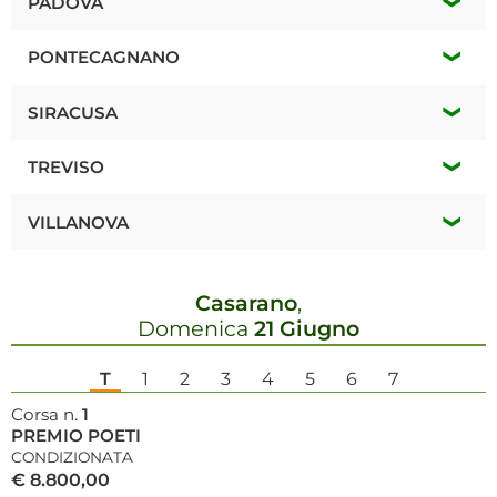
*
PADOVA
Sabato 15 Agosto
G.P. MARCHE - CAMPIONATO GUIDATORI
G.P. CITTA' DI MONTECATINI
*
Mercoledí 12 Agosto
PONTECAGNANO
*
Mercoledí 12 Agosto
SIRACUSA
*
Lunedí 17 Agosto
*
Mercoledí 12 Agosto
TREVISO
TRIS / Q / Q
*
Domenica 16 Agosto
VILLANOVA
*
Giovedí 13 Agosto
Casarano
,
*
Lunedí 17 Agosto
Domenica
21 Giugno
TRIS / Q / Q
T
1
2
3
4
5
6
7
Corsa n.
1
PREMIO POETI
CONDIZIONATA
€ 8.800,00