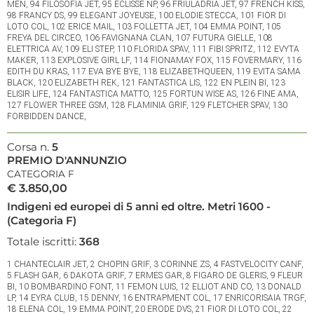
MEN, 94 FILOSOFIA JET, 95 ECLISSE NP, 96 FRIULADRIA JET, 97 FRENCH KISS,
98 FRANCY DS, 99 ELEGANT JOYEUSE, 100 ELODIE STECCA, 101 FIOR DI
LOTO COL, 102 ERICE MAIL, 103 FOLLETTA JET, 104 EMMA POINT, 105
FREYA DEL CIRCEO, 106 FAVIGNANA CLAN, 107 FUTURA GIELLE, 108
ELETTRICA AV, 109 ELI STEP, 110 FLORIDA SPAV, 111 FIBI SPRITZ, 112 EVYTA
MAKER, 113 EXPLOSIVE GIRL LF, 114 FIONAMAY FOX, 115 FOVERMARY, 116
EDITH DU KRAS, 117 EVA BYE BYE, 118 ELIZABETHQUEEN, 119 EVITA SAMA
BLACK, 120 ELIZABETH REK, 121 FANTASTICA LIS, 122 EN PLEIN BI, 123
ELISIR LIFE, 124 FANTASTICA MATTO, 125 FORTUN WISE AS, 126 FINE AMA,
127 FLOWER THREE GSM, 128 FLAMINIA GRIF, 129 FLETCHER SPAV, 130
FORBIDDEN DANCE,
Corsa n.
5
PREMIO D'ANNUNZIO
CATEGORIA F
€ 3.850,00
Indigeni ed europei di 5 anni ed oltre. Metri 1600 -
(Categoria F)
Totale iscritti:
368
1 CHANTECLAIR JET, 2 CHOPIN GRIF, 3 CORINNE ZS, 4 FASTVELOCITY CANF,
5 FLASH GAR, 6 DAKOTA GRIF, 7 ERMES GAR, 8 FIGARO DE GLERIS, 9 FLEUR
BI, 10 BOMBARDINO FONT, 11 FEMON LUIS, 12 ELLIOT AND CO, 13 DONALD
LP, 14 EYRA CLUB, 15 DENNY, 16 ENTRAPMENT COL, 17 ENRICORISAIA TRGF,
18 ELENA COL, 19 EMMA POINT, 20 ERODE DVS, 21 FIOR DI LOTO COL, 22