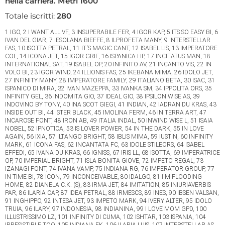
nella carriera. Metri 1600
Totale iscritti:
280
1 IGO, 2 I WANT ALL VF, 3 INSUPERABILE FER, 4 IGOR KAP, 5 ITS SO EASY BI, 6
IVAN DEL GIAR, 7 IESOLANA BIEFFE, 8 ILPROFETA MANY, 9 INTERSTELLAR
FAS, 10 ISOTTA PETRAL, 11 IT'S MAGIC CANT, 12 ISABEL LIS, 13 IMPERATORE
COL, 14 ICONA JET, 15 IGOR GRIF, 16 ISPANICA HP, 17 INCITATUS MAN, 18
INTERNATIONAL SAT, 19 ISABEL OP, 20 INFINITO AV, 21 INCANTO VIS, 22 IN
VOLO BI, 23 IGOR WIND, 24 ILLIONIS FAS, 25 IKEBANA MIMA, 26 IDOLO JET,
27 INFINITY MANY, 28 IMPERATORE FAMILY, 29 ITALIANO BETA, 30 ISAC, 31
ISPANICO DI MIRA, 32 IVAN MAZEPPA, 33 IVANKA SM, 34 IPPOLITA ORS, 35
INFINITY GEL, 36 INDOMITA GIO, 37 IDEAL GIO, 38 IPSILON WISE AS, 39
INDOVINO BY TONY, 40 INA SCOT GIEGI, 41 INDIAN, 42 IADRAN DU KRAS, 43
INSIDE OUT BI, 44 ISTER BLACK, 45 IMOLINA FERM, 46 IN TERRA ART, 47
INCAROSE FONT, 48 IRON AB, 49 ITALIA INDAL, 50 INWIND WISE L, 51 ISAIA
NOBEL, 52 IPNOTICA, 53 IS LOVER POWER, 54 IN THE DARK, 55 IN LOVE
AGAIN, 56 IXIA, 57 ILTANGO BRIGHT, 58 IBLIS MIMA, 59 IUSTIN, 60 INFINITY
MARK, 61 ICONA FAS, 62 INCANTATA FC, 63 IDOLE STILEORS, 64 ISABEL
EFFEDI, 65 IVANA DU KRAS, 66 IGNISS, 67 IRIS LL, 68 ISOTTA, 69 IMPERATRICE
OP, 70 IMPERIAL BRIGHT, 71 ISLA BONITA GIOVE, 72 IMPETO REGAL, 73
IZANAGI FONT, 74 IVANA VAMP, 75 INDIANA RG, 76 IMPERATOR GROUP, 77
IN TIME BI, 78 ICON, 79 INCONCEIVABLE, 80 IDALGO, 81 I'M FLOODING
HOME, 82 DIANELA C.K. (S), 83 IRMA JET, 84 IMITATION, 85 INIURIAVERBIS
PAR, 86 ILARIA CAP, 87 IDEA PETRAL, 88 IRMESCS, 89 INES, 90 IBSEN VALSAN,
91 INGHIPPO, 92 INTESA JET, 93 IMPETO MARK, 94 IVERY ALTER, 95 IDOLO
TRUIA, 96 ILARY, 97 INDONESIA, 98 INDIANINA, 99 I LOVE MOM GPD, 100
ILLUSTRISSIMO LZ, 101 INFINITY DI CUMA, 102 ISHTAR, 103 ISPANIA, 104
IRRESISTIBLE TOO, 105 INDIANA EK, 106 ILARIA LUIS, 107 INTERSTELLAR AS,