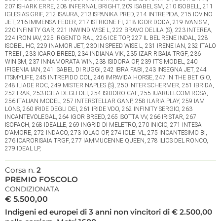
207 ISHARK ERRE, 208 INFERNAL BRIGHT, 209 ISABEL SM, 210 ISOBELL, 211
IGLESIAS GRIF, 212 ISAURA, 213 ISPANIKA PRED, 214 INTREPIDA, 215 IOVINO
JET, 216 IMMENSA FEDER, 217 ISTRIONE FI, 218 IGOR DODA, 219 IVAN SM,
220 INFINITY GAR, 221 INWIND WISE L, 222 BRAVO DELILA (S), 223 INTEREA,
224 IRON IAV, 225 IRGENTO RAL, 226 ICE TOP, 227 IL BEL RENE INDAL, 228
ISOBEL HC, 229 INAMOR JET, 230 IN SPEED WISE L, 231 IRENE IAN, 232 ITALO
TREBI', 233 ICARO BREED, 234 INDIANA VIK, 235 IZAR RISAIA TRGF, 236 I
WIN SM, 237 INNAMORATA WIN, 238 ISIDORA OP, 239 IT'S MODEL, 240
IFIGENIA IAN, 241 ISABEL DI RUGGI, 242 IBRA FABI, 243 INSEGNA JET, 244
ITSMYLIFE, 245 INTREPIDO COL, 246 IMPAVIDA HORSE, 247 IN THE BET GIO,
248 ILIADE ROC, 249 MISTER NAPLES (S), 250 INTER SCHERMER, 251 IBRIDA,
252 IRAK, 253 IGIEA DEGLI DEI, 254 ISIDORO CAF, 255 IUARUELCOM ROSA,
256 ITALIAN MODEL, 257 INTERSTELLAR GANP, 258 ILARIA PLAY, 259 IAM
LONS, 260 IRIDE DEGLI DEI, 261 IRIDE VDO, 262 INFINITY SERGIO, 263
INCANTEVOLEGAL, 264 IGOR BREED, 265 ISOTTA VV, 266 IRISTAR, 267
ISOPACH, 268 IDEALLE, 269 INGRID DI MELETRO, 270 INICIO, 271 INTESA
D'AMORE, 272 INDACO, 273 IOLAO OP, 274 IOLE' VL, 275 INCANTESIMO BI,
276 ICARORISAIA TRGF, 277 IAMMUCENNE QUEEN, 278 ILIOS DEL RONCO,
279 IDEAL LP,
Corsa n.
2
PREMIO FOSCOLO
CONDIZIONATA
€ 5.500,00
Indigeni ed europei di 3 anni non vincitori di € 2.500,00