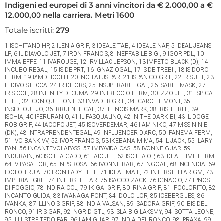
Indigeni ed europei di 3 anni vincitori da € 2.000,00 a €
12.000,00 nella carriera. Metri 1600
Totale iscritti:
279
1 ISCHITANO HP, 2 ILENIA GRIF, 3 IDEALE TAB, 4 IDEALE NAP, 5 IDEAL JEANS
LF, 6 IL DIAVOLO JET, 7 IRON FRANCIS, 8 INEFFABILE BIGI, 9 IGOR PDL, 10
IMMA EFFE, 11 IVAROUGE, 12 IRVILLAC JEPSON, 13 IMPETO BLACK (D), 14
INCUBO REGAL, 15 ISIDE PRT, 16 IGNAZIOGAL, 17 ISIDE TREBI', 18 ISIDORO
FERM, 19 IAMDEICOLLI, 20 INCITATUS PAR, 21 ISPANICO GRIF, 22 IRIS JET, 23
IL DIVO STECCA, 24 IRIDE ORS, 25 INSUPERABILEGAL, 26 ISABEL MASK, 27
IRIS COL, 28 INFINITY DI CUMA, 29 INTRECCIO FERM, 30 IZZO JET, 31 ISPICA
EFFE, 32 ICONIQUE FONT, 33 INVADER GRIF, 34 ICARO FILMONT, 35
INSIDEOUT JO, 36 IRRUENTE CAF, 37 ILLINOIS MARK, 38 IRIS THREE, 39
ISCHIA, 40 IPERURANIO, 41 IL PASQUALINO, 42 IN THE DARK BI, 43 IL DOGE
ROB GRIF, 44 IACOPO JET, 45 ISOVERDEMAR, 46 I AM NIKO, 47 MISS NINIE
(DK), 48 INTRAPRENDENTEGAL, 49 INFLUENCER D'ARC, 50 IPANEMA FERM,
51 IVO BANK VV, 52 IVOR FRANCIS, 53 IKEBANA MIMA, 54 IL JACK, 55 ILARY
PAN, 56 INCANTEVOLAPASS, 57 IMPAVIDA CAS, 58 IVONNE GUAR, 59
INDURAIN, 60 ISOTTA GADD, 61 IAIO JET, 62 ISOTTA OP, 63 IDEAL TIME FERM,
64 IVIPASA TOR, 65 INPS ROSA, 66 IVONNE BAR, 67 INGOAL, 68 INCENDIA, 69
IDOLO TRUIA, 70 IRON LADY EFFE, 71 IDEAL MAIL, 72 INTERSTELLAR GM, 73
IMPERIAL GRIF, 74 INTERSTELLAR, 75 ISACCO ZACK, 76 IGNACIO, 77 IPNOS
DI POGGIO, 78 INDIRA COL, 79 IKIGAI GRIF, 80 IRINA GRIF, 81 IPOCLORITO, 82
INCANTO GUIDA, 83 IWANAGA FONT, 84 IDOLO LOR, 85 ICEBERG JES, 86
IVANKA, 87 ILLINOIS GRIF, 88 INDIA VALSAN, 89 ISADORA GRIF, 90 IBIS DEL
RONCO, 91 IRIS GAR, 92 INGRID GTL, 93 ISLA BIG LAKSMY, 94 ISOTTA LEONE,
95 ILLUSTRE TEDO PAR, 96 I AM GUAR, 97 INDIA DEL RONCO, 98 IPRAXA, 99