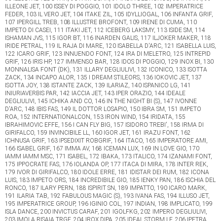
ILLEONE JET, 100 ISSEY DI POGGIO, 101 IDOLO THREE, 102 IMPERATRICE
FEDER, 103 IL VERO JET, 104 ITAKE ZIL, 105 IDYLLIOGAL, 106 INFANTA GRIF,
107 IPERGILL TREB, 108 ILLUSTRE BROFONT, 109 IRENE DI CUMA, 110
IMPETO DI CASEI, 111 ITAKI JET, 112 ICEBERG LAKSMY, 113 ISIDE SM, 114
ISHAMAN JVS, 115 IGOR BT, 116 INARDEN GALIS, 117 ILJOKER MAKER, 118
IRIDE PETRAL, 119 IL RAJA DI MARE, 120 ISABELLA D'ARC, 121 ISABELLA LUIS,
122 ICARO GRIF, 123 INNUENDO FONT, 124 IRA DI MELETRO, 125 INTREPID
GRIF, 126 IRIS HP, 127 IMMENSO BAR, 128 IDOS DI POGGIO, 129 INOX BI, 130
MONNALISA FONT (DK), 131 ILLARY DEGLIULIVI, 132 ICONICO, 133 ISOTTA
ZACK, 134 INCAPO ALOR, 135 I DREAM STILEORS, 136 IOKOVIC JET, 137
ISOTTA JOY, 138 ISTANTE ZACK, 139 ILARIAZ, 140 ISPANICO LG, 141
INIURIAVERBIS PAR, 142 IACCIA JET, 143 IPER ORAZIO, 144 IDEALE
DEGLIULIVI, 145 ICHIKA AND CO, 146 IN THE NIGHT BI (S), 147 IVONNE
D'ARC, 148 IBIS FAS, 149 IL DOTTOR LOSAPIO, 150 IBRA SM, 151 IMPETO
ROA, 152 INTERNATIONALCON, 153 IRON WIND, 154 IRIDATA, 155
IBRAHIMOVIC EFFE, 156 I CAN FLY BIG, 157 ISIDORO TREBI', 158 IRMA DI
GIRIFALCO, 159 INVINCIBILE LL, 160 IGOR JET, 161 IRAZU FONT, 162
ICHNUSA GRIF, 163 IPSEDIXIT ROBGRIF, 164 ITACO, 165 IMPERATORE AMI,
166 ISABEL GRIF, 167 IMMA AV, 168 ICEMAN LUX, 169 IN LOVE GIO, 170
IAMM IAMM MSC, 171 ISABEL, 172 IBAKA, 173 ITALICO, 174 IZANAMI FONT,
175 IPPOCRATE FAS, 176 IOLANDA OP, 177 ITACA DI MIRA, 178 INTER REK,
179 IVOR DI GIRIFALCO, 180 IDOLE ERRE, 181 IDISTAR DEI RUM, 182 ICONA
LUIS, 183 IMPETO ORS, 184 INCREDIBILE GIO, 185 IENKY PAN, 186 ISCHIA DEL
RONCO, 187 ILARY PERN, 188 ISPIRIT SN, 189 IMPATTO, 190 ICARO MARK,
191 ILARIA TAB, 192 FABULOUS MAGIC (S), 193 IVANA FAS, 194 ILLUSO JET,
195 IMPERATRICE GROUP, 196 IGINIO COL, 197 INDIAN, 198 IMPLICATO, 199
ISLA DANCE, 200 INVICTUS CARAF, 201 IGOLFKG, 202 IMPERO DEGLIULIVI,
203 IMOLA RISAIA TRGF, 204 IROX DIPA, 205 IDEAL STORM LF, 206 IPETRA,