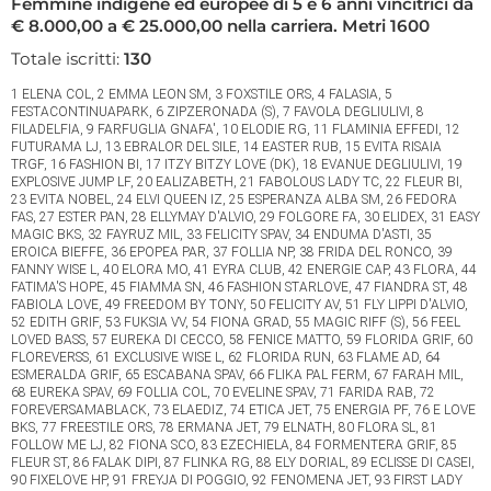
Femmine indigene ed europee di 5 e 6 anni vincitrici da
€ 8.000,00 a € 25.000,00 nella carriera. Metri 1600
Totale iscritti:
130
1 ELENA COL, 2 EMMA LEON SM, 3 FOXSTILE ORS, 4 FALASIA, 5
FESTACONTINUAPARK, 6 ZIPZERONADA (S), 7 FAVOLA DEGLIULIVI, 8
FILADELFIA, 9 FARFUGLIA GNAFA', 10 ELODIE RG, 11 FLAMINIA EFFEDI, 12
FUTURAMA LJ, 13 EBRALOR DEL SILE, 14 EASTER RUB, 15 EVITA RISAIA
TRGF, 16 FASHION BI, 17 ITZY BITZY LOVE (DK), 18 EVANUE DEGLIULIVI, 19
EXPLOSIVE JUMP LF, 20 EALIZABETH, 21 FABOLOUS LADY TC, 22 FLEUR BI,
23 EVITA NOBEL, 24 ELVI QUEEN IZ, 25 ESPERANZA ALBA SM, 26 FEDORA
FAS, 27 ESTER PAN, 28 ELLYMAY D'ALVIO, 29 FOLGORE FA, 30 ELIDEX, 31 EASY
MAGIC BKS, 32 FAYRUZ MIL, 33 FELICITY SPAV, 34 ENDUMA D'ASTI, 35
EROICA BIEFFE, 36 EPOPEA PAR, 37 FOLLIA NP, 38 FRIDA DEL RONCO, 39
FANNY WISE L, 40 ELORA MO, 41 EYRA CLUB, 42 ENERGIE CAP, 43 FLORA, 44
FATIMA'S HOPE, 45 FIAMMA SN, 46 FASHION STARLOVE, 47 FIANDRA ST, 48
FABIOLA LOVE, 49 FREEDOM BY TONY, 50 FELICITY AV, 51 FLY LIPPI D'ALVIO,
52 EDITH GRIF, 53 FUKSIA VV, 54 FIONA GRAD, 55 MAGIC RIFF (S), 56 FEEL
LOVED BASS, 57 EUREKA DI CECCO, 58 FENICE MATTO, 59 FLORIDA GRIF, 60
FLOREVERSS, 61 EXCLUSIVE WISE L, 62 FLORIDA RUN, 63 FLAME AD, 64
ESMERALDA GRIF, 65 ESCABANA SPAV, 66 FLIKA PAL FERM, 67 FARAH MIL,
68 EUREKA SPAV, 69 FOLLIA COL, 70 EVELINE SPAV, 71 FARIDA RAB, 72
FOREVERSAMABLACK, 73 ELAEDIZ, 74 ETICA JET, 75 ENERGIA PF, 76 E LOVE
BKS, 77 FREESTILE ORS, 78 ERMANA JET, 79 ELNATH, 80 FLORA SL, 81
FOLLOW ME LJ, 82 FIONA SCO, 83 EZECHIELA, 84 FORMENTERA GRIF, 85
FLEUR ST, 86 FALAK DIPI, 87 FLINKA RG, 88 ELY DORIAL, 89 ECLISSE DI CASEI,
90 FIXELOVE HP, 91 FREYJA DI POGGIO, 92 FENOMENA JET, 93 FIRST LADY