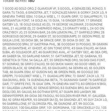
Totale iscritti:
180
1 GOOD AS GOLD ORO, 2 GLAMOUR VF, 3 GOGOL, 4 GENUSS DEL RONCO, 5
GARA TU TAGG, 6 GINOSTRA JET, 7 GONZALES MANY, 8 GORKY ZACK LG, 9
GINEVRA THREE GSM, 10 GALA WISE L, 11 GUAPA GRIF, 12 GIALAPPAS FI, 13
GARGANTUA FONT, 14 GOLD AV, 15 GUIA, 16 GINGER STAR, 17 GRANDE
GATSBY LG, 18 GOLD EAGLE AS (D), 19 GEORGE VALDIMAR, 20 GIUNONE
MAIL, 21 ALLWISE (S), 22 GHEPARDO INDAL, 23 GRAVITY WISE L, 24 GO ON
CRAZYBOY JO, 25 GORAN BAR, 26 GIN LEMON PAL, 27 GARFIELD SPAV, 28
GORGEOUS GEORGE, 29 GABEK ST, 30 GOOSEBUMPS, 31 GESON PRED, 32
GIULIA LOVE, 33 GIOIA SBI, 34 GRACE GRIF, 35 GIOIA DI GIO', 36
GREENWOOD SPAV, 37 GASTRINA PHIL, 38 GOODDAY DI POGGIO, 39 GIMIXIN
(D), 40 GIANTSHE, 41 GHOST, 42 GIN TONIC EFFE, 43 GAIA D'ALVIO, 44 GAIA
SUBA, 45 GOLEADOR JET, 46 GUARCINO AVAL, 47 GATSBY GEC, 48 GEA ORS,
49 GABER SA, 50 GARLAND MANY, 51 GATTARESSA JET, 52 GABANA, 53
GENETICA DI TOM, 54 GALLA JET, 55 GREEN PASS ORO, 56 GIGI DAG FONT,
57 GONRAD, 58 GRIFO D'ALVIO, 59 GO SMOK MANY, 60 GOOD VIBES, 61
GREEN BLACK, 62 GINEVRA JVS, 63 GIAGUARO, 64 GEMINI AS, 65 GOLDEN
TAB, 66 GUAPA DSM, 67 GUSION MO, 68 GREEN PASS, 69 GOOGLE DEI
GREPPI, 70 GOLDBET WISE L, 71 GUADALUPE SPAV, 72 GIANT ZACK LG, 73
GIAGIUWILL BIGI, 74 GUENDALINA BETA, 75 GIUMANGI GANP, 76 GARFIELD
GAR, 77 GRIFFE FKS, 78 GIUA' DIPA, 79 GINEVRA MATTO, 80 GREGHI N'BIGI,
81 GALASSIA LUNARE, 82 GENIUS SERGIO, 83 GUENDA BRO, 84 GANOR
DEGLI DEI, 85 GALIUS, 86 GOTHAM EFFE, 87 GUAPA BIG LAKSMY, 88
GENNYFERPER, 89 GIOIA DEI FAGIOLI, 90 GOLDEN RIVER PAR, 91 GALASSIA
SM, 92 GRIM REAPER, 93 GINGER SM (S), 94 GIMONDI JET, 95 GUY ZACK LG,
96 GABRIELLONE, 97 GLORIOSA PDL, 98 GIUNONE JET, 99 GOCCIA
DEGLIULIVI, 100 GALASSIA GRIF, 101 GIORGINHA, 102 GRACEKELLY CU, 103