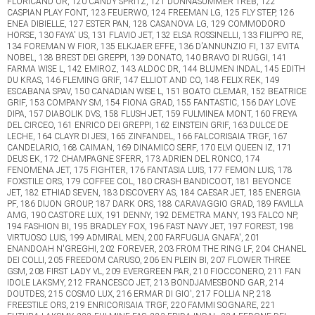
FLORICAND'OR, 120 CANDY SPRITZ, 121 DONNASUMMER TREB, 122
CASPIAN PLAY FONT, 123 FEUERWO, 124 FREEMAN LG, 125 FLY STEP, 126
ENEA DIBIELLE, 127 ESTER PAN, 128 CASANOVA LG, 129 COMMODORO
HORSE, 130 FAYA' US, 131 FLAVIO JET, 132 ELSA ROSSINELLI, 133 FILIPPO RE,
134 FOREMAN W FIOR, 135 ELKJAER EFFE, 136 D'ANNUNZIO FI, 137 EVITA
NOBEL, 138 BREST DEI GREPPI, 139 DONATO, 140 BRAVO DI RUGGI, 141
FARMA WISE L, 142 EMIROZ, 143 ALDOC DR, 144 BLUMEN INDAL, 145 EDITH
DU KRAS, 146 FLEMING GRIF, 147 ELLIOT AND CO, 148 FELIX REK, 149
ESCABANA SPAV, 150 CANADIAN WISE L, 151 BOATO CLEMAR, 152 BEATRICE
GRIF, 153 COMPANY SM, 154 FIONA GRAD, 155 FANTASTIC, 156 DAY LOVE
DIPA, 157 DIABOLIK DVS, 158 FLUSH JET, 159 FULMINEA MONT, 160 FREYA
DEL CIRCEO, 161 ENRICO DEI GREPPI, 162 EINSTEIN GRIF, 163 DULCE DE
LECHE, 164 CLAYR DI JESI, 165 ZINFANDEL, 166 FALCORISAIA TRGF, 167
CANDELARIO, 168 CAIMAN, 169 DINAMICO SERF, 170 ELVI QUEEN IZ, 171
DEUS EK, 172 CHAMPAGNE SFERR, 173 ADRIEN DEL RONCO, 174
FENOMENA JET, 175 FIGHTER, 176 FANTASIA LUIS, 177 FEMON LUIS, 178
FOXSTILE ORS, 179 COFFEE COL, 180 CRASH BANDICOOT, 181 BEYONCE
JET, 182 ETHIAD SEVEN, 183 DISCOVERY AS, 184 CAESAR JET, 185 ENERGIA
PF, 186 DIJON GROUP, 187 DARK ORS, 188 CARAVAGGIO GRAD, 189 FAVILLA
AMG, 190 CASTORE LUX, 191 DENNY, 192 DEMETRA MANY, 193 FALCO NP,
194 FASHION BI, 195 BRADLEY FOX, 196 FAST NAVY JET, 197 FOREST, 198
VIRTUOSO LUIS, 199 ADMIRAL MEN, 200 FARFUGLIA GNAFA', 201
ENANDOAH N'GREGHI, 202 FOREVER, 203 FROM THE RING LF, 204 CHANEL
DEI COLLI, 205 FREEDOM CARUSO, 206 EN PLEIN BI, 207 FLOWER THREE
GSM, 208 FIRST LADY VL, 209 EVERGREEN PAR, 210 FIOCCONERO, 211 FAN
IDOLE LAKSMY, 212 FRANCESCO JET, 213 BONDJAMESBOND GAR, 214
DOUTDES, 215 COSMO LUX, 216 ERMAR DI GIO', 217 FOLLIA NP, 218
FREESTILE ORS, 219 ENRICORISAIA TRGF, 220 FAMMI SOGNARE, 221