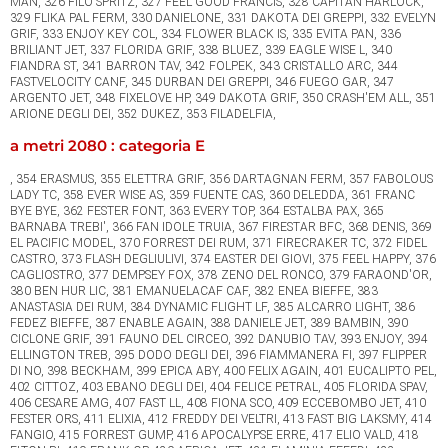
MAN, 326 FILO SPRITZ, 327 FEEL GOOD FRANCIS, 328 CAPITAN HARLOCK,
329 FLIKA PAL FERM, 330 DANIELONE, 331 DAKOTA DEI GREPPI, 332 EVELYN
GRIF, 333 ENJOY KEY COL, 334 FLOWER BLACK IS, 335 EVITA PAN, 336
BRILIANT JET, 337 FLORIDA GRIF, 338 BLUEZ, 339 EAGLE WISE L, 340
FIANDRA ST, 341 BARRON TAV, 342 FOLPEK, 343 CRISTALLO ARC, 344
FASTVELOCITY CANF, 345 DURBAN DEI GREPPI, 346 FUEGO GAR, 347
ARGENTO JET, 348 FIXELOVE HP, 349 DAKOTA GRIF, 350 CRASH'EM ALL, 351
ARIONE DEGLI DEI, 352 DUKEZ, 353 FILADELFIA,
a metri 2080 : categoria E
, 354 ERASMUS, 355 ELETTRA GRIF, 356 DARTAGNAN FERM, 357 FABOLOUS
LADY TC, 358 EVER WISE AS, 359 FUENTE CAS, 360 DELEDDA, 361 FRANC
BYE BYE, 362 FESTER FONT, 363 EVERY TOP, 364 ESTALBA PAX, 365
BARNABA TREBI', 366 FAN IDOLE TRUIA, 367 FIRESTAR BFC, 368 DENIS, 369
EL PACIFIC MODEL, 370 FORREST DEI RUM, 371 FIRECRAKER TC, 372 FIDEL
CASTRO, 373 FLASH DEGLIULIVI, 374 EASTER DEI GIOVI, 375 FEEL HAPPY, 376
CAGLIOSTRO, 377 DEMPSEY FOX, 378 ZENO DEL RONCO, 379 FARAOND'OR,
380 BEN HUR LIC, 381 EMANUELACAF CAF, 382 ENEA BIEFFE, 383
ANASTASIA DEI RUM, 384 DYNAMIC FLIGHT LF, 385 ALCARRO LIGHT, 386
FEDEZ BIEFFE, 387 ENABLE AGAIN, 388 DANIELE JET, 389 BAMBIN, 390
CICLONE GRIF, 391 FAUNO DEL CIRCEO, 392 DANUBIO TAV, 393 ENJOY, 394
ELLINGTON TREB, 395 DODO DEGLI DEI, 396 FIAMMANERA FI, 397 FLIPPER
DI NO, 398 BECKHAM, 399 EPICA ABY, 400 FELIX AGAIN, 401 EUCALIPTO PEL,
402 CITTOZ, 403 EBANO DEGLI DEI, 404 FELICE PETRAL, 405 FLORIDA SPAV,
406 CESARE AMG, 407 FAST LL, 408 FIONA SCO, 409 ECCEBOMBO JET, 410
FESTER ORS, 411 ELIXIA, 412 FREDDY DEI VELTRI, 413 FAST BIG LAKSMY, 414
FANGIO, 415 FORREST GUMP, 416 APOCALYPSE ERRE, 417 ELIO VALD, 418