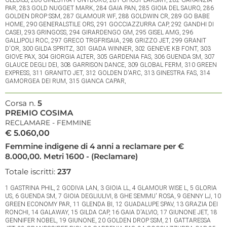
PAR, 283 GOLD NUGGET MARK, 284 GAIA PAN, 285 GIOIA DEL SAURO, 286
GOLDEN DROP SSM, 287 GLAMOUR WF, 288 GOLDWIN CR, 289 GO BABE
HOME, 290 GENERALSTILE ORS, 291 GOCCIAZZURRA CAP, 292 GANDHI DI
CASEI, 293 GRINGOSS, 294 GIRARDENGO GM, 295 GISEL AMG, 296
GALLIPOLI ROC, 297 GRECO TRGFRISAIA, 298 GRIZZO JET, 299 GRANIT
D'OR, 300 GILDA SPRITZ, 301 GIADA WINNER, 302 GENEVE KB FONT, 303
GIOVE PAX, 304 GIORGIA ALTER, 305 GARDENIA FAS, 306 GUENDA SM, 307
GLAUCE DEGLI DEI, 308 GARRISON DANCE, 309 GLOBAL FERM, 310 GREEN
EXPRESS, 311 GRANITO JET, 312 GOLDEN D'ARC, 313 GINESTRA FAS, 314
GAMORGEA DEI RUM, 315 GIANCA CAPAR,
Corsa n.
5
PREMIO COSIMA
RECLAMARE - FEMMINE
€ 5.060,00
Femmine indigene di 4 anni a reclamare per €
8.000,00. Metri 1600 - (Reclamare)
Totale iscritti:
237
1 GASTRINA PHIL, 2 GODIVA LAN, 3 GIOIA LL, 4 GLAMOUR WISE L, 5 GLORIA
US, 6 GUENDA SM, 7 GIOIA DEGLIULIVI, 8 GHE SEMMU' ROSA, 9 GENNY LJ, 10
GREEN ECONOMY PAR, 11 GLENDA BI, 12 GUADALUPE SPAV, 13 GRAZIA DEI
RONCHI, 14 GALAWAY, 15 GILDA CAP, 16 GAIA D'ALVIO, 17 GIUNONE JET, 18
GENNIFER NOBEL, 19 GIUNONE, 20 GOLDEN DROP SSM, 21 GATTARESSA