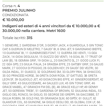
Corsa n.
4
PREMIO JULINHO
CONDIZIONATA
€ 10.010,00
Indigeni ed esteri di 4 anni vincitori da € 10.000,00 a €
30.000,00 nella carriera. Metri 1600
Totale iscritti:
315
1 GENIEVRE, 2 GARDENIA D'OR, 3 GIORDY JACK, 4 GUARDIOLA, 5 GIN TONIC
CAP, 6 GUDRUN DI MELETRO, 7 GAUDI' BI, 8 GNU JET, 9 GAVIGNANO BIEFFE,
10 GUARANA' BI, 11 GUNSNROSES FONT, 12 GUERRA DEI VENTI, 13 GEA
ZACK, 14 GIOIA DEGLIULIVI, 15 GUIZZO DEI VENTI, 16 GOAL BI, 17 TRUST OF
LAW (B), 18 GEMMA GRIF, 19 GIOIA LL, 20 GIACINTO SL, 21 GOOD LUCK FI,
22 GEA GPD, 23 GIULIA ITALIA, 24 GRASSIA EFFE, 25 GATSBY GRIF, 26 GALIUS
MARK, 27 GOOOUI DI POGGIO, 28 GOLDEN KEY, 29 GAUDI' DEI VELTRI, 30
GILDA INDAL, 31 GUASCO, 32 GOLDRAKE SM, 33 GLORY PAN, 34 GHIACCIO,
35 GO PRINCESS HORSE, 36 GRETA DOMI ROSA, 37 GATTUSO, 38 GRETA
LEON SF, 39 GLADIOLO JET, 40 GIOIACON BIG EFFE, 41 GINGEROGERSVIT, 42
GILLY GRIF, 43 GIULIOCESARE, 44 GALILEO LUX, 45 GIN TONIC GRIF, 46
GRACE MABEL, 47 GRANCHI FM DEL (B), 48 GRACE KELLY HP, 49 GENNY
JET, 50 GEREMIA TREBI', 51 GARDENIA OF BROWN, 52 GIULIANA INDAL, 53
GIGLIO DEL RONCO, 54 GIGLIO, 55 GEORGE DEI GREPPI, 56 GIACOBBE, 57
GIULIA ROBIN, 58 GOLD FAS, 59 GRANADA SLM, 60 GIPSY, 61 GULLIT, 62
GLAMOUR COL, 63 GIUNONE, 64 GIGLIO DEGLI DEI, 65 GLOBAL COK LF, 66
GIOCONDA GRIF, 67 MARLENA BAR (F), 68 GUFO LZ, 69 GINEVRA MARK, 70