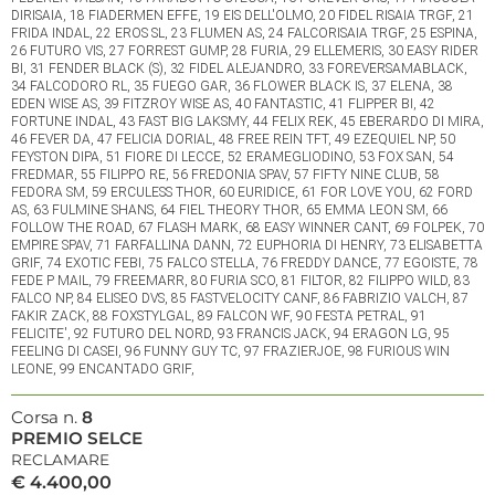
DIRISAIA, 18 FIADERMEN EFFE, 19 EIS DELL'OLMO, 20 FIDEL RISAIA TRGF, 21
FRIDA INDAL, 22 EROS SL, 23 FLUMEN AS, 24 FALCORISAIA TRGF, 25 ESPINA,
26 FUTURO VIS, 27 FORREST GUMP, 28 FURIA, 29 ELLEMERIS, 30 EASY RIDER
BI, 31 FENDER BLACK (S), 32 FIDEL ALEJANDRO, 33 FOREVERSAMABLACK,
34 FALCODORO RL, 35 FUEGO GAR, 36 FLOWER BLACK IS, 37 ELENA, 38
EDEN WISE AS, 39 FITZROY WISE AS, 40 FANTASTIC, 41 FLIPPER BI, 42
FORTUNE INDAL, 43 FAST BIG LAKSMY, 44 FELIX REK, 45 EBERARDO DI MIRA,
46 FEVER DA, 47 FELICIA DORIAL, 48 FREE REIN TFT, 49 EZEQUIEL NP, 50
FEYSTON DIPA, 51 FIORE DI LECCE, 52 ERAMEGLIODINO, 53 FOX SAN, 54
FREDMAR, 55 FILIPPO RE, 56 FREDONIA SPAV, 57 FIFTY NINE CLUB, 58
FEDORA SM, 59 ERCULESS THOR, 60 EURIDICE, 61 FOR LOVE YOU, 62 FORD
AS, 63 FULMINE SHANS, 64 FIEL THEORY THOR, 65 EMMA LEON SM, 66
FOLLOW THE ROAD, 67 FLASH MARK, 68 EASY WINNER CANT, 69 FOLPEK, 70
EMPIRE SPAV, 71 FARFALLINA DANN, 72 EUPHORIA DI HENRY, 73 ELISABETTA
GRIF, 74 EXOTIC FEBI, 75 FALCO STELLA, 76 FREDDY DANCE, 77 EGOISTE, 78
FEDE P MAIL, 79 FREEMARR, 80 FURIA SCO, 81 FILTOR, 82 FILIPPO WILD, 83
FALCO NP, 84 ELISEO DVS, 85 FASTVELOCITY CANF, 86 FABRIZIO VALCH, 87
FAKIR ZACK, 88 FOXSTYLGAL, 89 FALCON WF, 90 FESTA PETRAL, 91
FELICITE', 92 FUTURO DEL NORD, 93 FRANCIS JACK, 94 ERAGON LG, 95
FEELING DI CASEI, 96 FUNNY GUY TC, 97 FRAZIERJOE, 98 FURIOUS WIN
LEONE, 99 ENCANTADO GRIF,
Corsa n.
8
PREMIO SELCE
RECLAMARE
€ 4.400,00