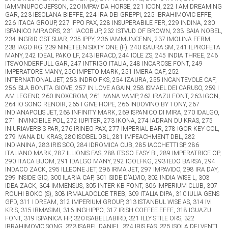
IAMMNUPOC JEPSON, 220 IMPAVIDA HORSE, 221 ICON, 222 I AM DREAMING
GAR, 223 IESOLANA BIEFFE, 224 IRA DEI GREPPI, 225 IBRAHIMOVIC EFFE,
226 ITACA GROUP, 227 IPPO PAX, 228 INSUPERABILE FER, 229 INDINA, 230
ISPANICO MIRAORS, 231 IACOB JP, 232 ISTVUD OF BROWN, 233 ISAIA NOBEL,
234 INGRID GST SUAR, 235 IPPY, 236 IAMMUNCENN, 237 IMOLINA FERM,
238 IAGO RG, 239 NINETEEN SIXTY ONE (F), 240 ISAURA SM, 241 ILPROFETA
MANY, 242 IDEAL PAKO LF, 243 IBRACD, 244 IOLE ZS, 245 INDIA THREE, 246
ITSWONDERFULL GAR, 247 INTRIGO ITALIA, 248 INCAROSE FONT, 249
IMPERATORE MANY, 250 IMPETO MARK, 251 IMERA CAF, 252
INTERNATIONAL JET, 253 INDRO FKS, 254 IZAURA, 255 INCANTEVOLE CAF,
256 ISLA BONITA GIOVE, 257 IN LOVE AGAIN, 258 ISMAEL DEI CARUSO, 259 I
AM LEGEND, 260 INOXCROM, 261 IVANA VAMP, 262 IRAZU FONT, 263 IGON,
264 IO SONO RENOIR, 265 I GIVE HOPE, 266 INDOVINO BY TONY, 267
INDIANAPOLIS JET, 268 INFINITY MARK, 269 ISPANICO DI MIRA, 270 IDALGO,
271 INVINCIBILE POL, 272 IUPITER, 273 IKONA, 274 IADRAN DU KRAS, 275
INIURIAVERBIS PAR, 276 IRINEO PAX, 277 IMPERIAL BAR, 278 IGOR KEY COL,
279 IVANA DU KRAS, 280 ISOBEL DBL, 281 IMPEACHMENT DBL, 282
INDIANINA, 283 IRIS SCO, 284 IDROMICA CUB, 285 IACCHETTI SP, 286
ITALIANO MARK, 287 ILLIONIS FAS, 288 ITS SO EASY BI, 289 IMPERATRICE OP,
290 ITACA BUOM, 291 IDALGO MANY, 292 IGOLFKG, 293 IEDO BARSA, 294
INDACO ZACK, 295 ILLEONE JET, 296 IRMA JET, 297 IMPAVIDO, 298 IRA DAY,
299 INSIDE GIO, 300 ILARIA CAP, 301 ISIDE D'ALVIO, 302 INDIA WISE L, 303
IDEA ZACK, 304 IMMENSUS, 305 INTER KB FONT, 306 IMPERIUM CLUB, 307
ROUHI BOKO (S), 308 IRMALADOLCE TREB, 309 ITALIA DIPA, 310 IULIA GENS
GPD, 311 I DREAM, 312 IMPERIUM GROUP, 313 ISTANBUL WISE AS, 314 IVI
KRIS, 315 IRMASIMI, 316 INGHIPPO, 317 IRISH COFFEE EFFE, 318 IGUAZU
FONT, 319 ISPANICA HP, 320 ISABELLABIRD, 321 ILLY STILE ORS, 322
IBRAHIMOVIC SONG, 323 ISABEL DANIEL, 324 IBIS FAS, 325 ISOLA DEI VENTI,