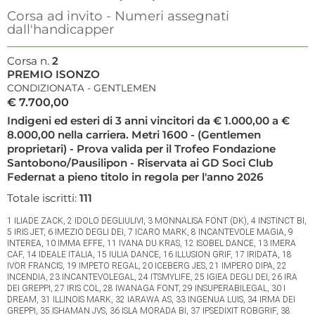
Corsa ad invito - Numeri assegnati
dall'handicapper
Corsa n.
2
PREMIO ISONZO
CONDIZIONATA - GENTLEMEN
€ 7.700,00
Indigeni ed esteri di 3 anni vincitori da € 1.000,00 a €
8.000,00 nella carriera. Metri 1600 - (Gentlemen
proprietari) - Prova valida per il Trofeo Fondazione
Santobono/Pausilipon - Riservata ai GD Soci Club
Federnat a pieno titolo in regola per l'anno 2026
Totale iscritti:
111
1 ILIADE ZACK, 2 IDOLO DEGLIULIVI, 3 MONNALISA FONT (DK), 4 INSTINCT BI,
5 IRIS JET, 6 IMEZIO DEGLI DEI, 7 ICARO MARK, 8 INCANTEVOLE MAGIA, 9
INTEREA, 10 IMMA EFFE, 11 IVANA DU KRAS, 12 ISOBEL DANCE, 13 IMERA
CAF, 14 IDEALE ITALIA, 15 IULIA DANCE, 16 ILLUSION GRIF, 17 IRIDATA, 18
IVOR FRANCIS, 19 IMPETO REGAL, 20 ICEBERG JES, 21 IMPERO DIPA, 22
INCENDIA, 23 INCANTEVOLEGAL, 24 ITSMYLIFE, 25 IGIEA DEGLI DEI, 26 IRA
DEI GREPPI, 27 IRIS COL, 28 IWANAGA FONT, 29 INSUPERABILEGAL, 30 I
DREAM, 31 ILLINOIS MARK, 32 IARAWA AS, 33 INGENUA LUIS, 34 IRMA DEI
GREPPI, 35 ISHAMAN JVS, 36 ISLA MORADA BI, 37 IPSEDIXIT ROBGRIF, 38