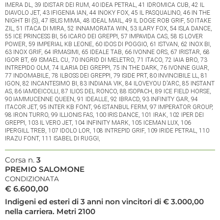
IMERA DL, 39 IDISTAR DEI RUM, 40 IDEA PETRAL, 41 IDROMICA CUB, 42 IL
DIAVOLO JET, 43 IFIGENIA IAN, 44 INOKY FOX, 45 IL PASQUALINO, 46 IN THE
NIGHT BI (S), 47 IBLIS MIMA, 48 IDEAL MAIL, 49 IL DOGE ROB GRIF, 50 ITAKE
ZIL, 51 ITACA DI MIRA, 52 INNAMORATA WIN, 53 ILARY FOX, 54 ISLA DANCE,
55 ICE PRINCESS BI, 56 ICARO DEI GREPPI, 57 IMPAVIDA CAS, 58 IS LOVER
POWER, 59 IMPERIAL KB LEONE, 60 IDOS DI POGGIO, 61 ISTVAN, 62 INOX BI,
63 INOX GRIF, 64 IRMASIMI, 65 IDEALE TAB, 66 IVONNE ORS, 67 IRISTAR, 68
IGOR BT, 69 ISMAEL CU, 70 INGRID DI MELETRO, 71 ITACO, 72 IAIA BRO, 73
INTREPIDO OLM, 74 ILARIA DEI GREPPI, 75 IN THE DARK, 76 IVONNE GUAR,
77 INDOMABILE, 78 ILBOSS DEI GREPPI, 79 ISIDE PRT, 80 INVINCIBILE LL, 81
IGON, 82 INCANTESIMO BI, 83 INDIANA VIK, 84 ILOVEYOU D'ARC, 85 INSTANT
AS, 86 IAMDEICOLLI, 87 ILIOS DEL RONCO, 88 ISOPACH, 89 ICE FIELD HORSE,
90 IAMMUCENNE QUEEN, 91 IDEALLE, 92 IBRACD, 93 INFINITY GAR, 94
ITACOR JET, 95 INTER KB FONT, 96 ISTANBUL FERM, 97 IMPERATOR GROUP,
98 IRON TURRO, 99 ILLIONIS FAS, 100 IRIS DANCE, 101 IRAK, 102 IPER DEI
GREPPI, 103 IL VERO JET, 104 INFINITY MARK, 105 ICEMAN LUX, 106
IPERGILL TREB, 107 IDOLO LOR, 108 INTREPID GRIF, 109 IRIDE PETRAL, 110
IRAZU FONT, 111 ISABEL DI RUGGI,
Corsa n.
3
PREMIO SALOMONE
CONDIZIONATA
€ 6.600,00
Indigeni ed esteri di 3 anni non vincitori di € 3.000,00
nella carriera. Metri 2100