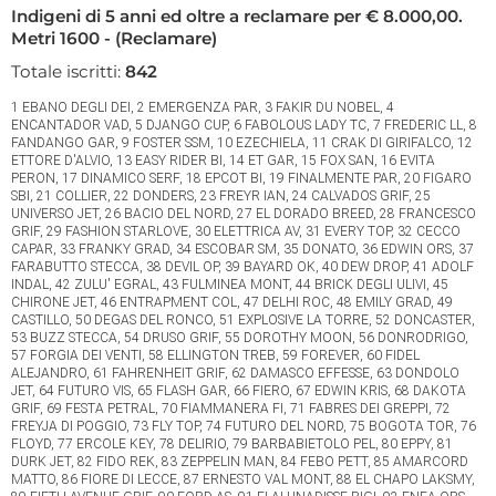
Indigeni di 5 anni ed oltre a reclamare per € 8.000,00.
Metri 1600 - (Reclamare)
Totale iscritti:
842
1 EBANO DEGLI DEI, 2 EMERGENZA PAR, 3 FAKIR DU NOBEL, 4 ENCANTADOR VAD, 5 DJANGO CUP, 6 FABOLOUS LADY TC, 7 FREDERIC LL, 8 FANDANGO GAR, 9 FOSTER SSM, 10 EZECHIELA, 11 CRAK DI GIRIFALCO, 12 ETTORE D'ALVIO, 13 EASY RIDER BI, 14 ET GAR, 15 FOX SAN, 16 EVITA PERON, 17 DINAMICO SERF, 18 EPCOT BI, 19 FINALMENTE PAR, 20 FIGARO SBI, 21 COLLIER, 22 DONDERS, 23 FREYR IAN, 24 CALVADOS GRIF, 25 UNIVERSO JET, 26 BACIO DEL NORD, 27 EL DORADO BREED, 28 FRANCESCO GRIF, 29 FASHION STARLOVE, 30 ELETTRICA AV, 31 EVERY TOP, 32 CECCO CAPAR, 33 FRANKY GRAD, 34 ESCOBAR SM, 35 DONATO, 36 EDWIN ORS, 37 FARABUTTO STECCA, 38 DEVIL OP, 39 BAYARD OK, 40 DEW DROP, 41 ADOLF INDAL, 42 ZULU' EGRAL, 43 FULMINEA MONT, 44 BRICK DEGLI ULIVI, 45 CHIRONE JET, 46 ENTRAPMENT COL, 47 DELHI ROC, 48 EMILY GRAD, 49 CASTILLO, 50 DEGAS DEL RONCO, 51 EXPLOSIVE LA TORRE, 52 DONCASTER, 53 BUZZ STECCA, 54 DRUSO GRIF, 55 DOROTHY MOON, 56 DONRODRIGO, 57 FORGIA DEI VENTI, 58 ELLINGTON TREB, 59 FOREVER, 60 FIDEL ALEJANDRO, 61 FAHRENHEIT GRIF, 62 DAMASCO EFFESSE, 63 DONDOLO JET, 64 FUTURO VIS, 65 FLASH GAR, 66 FIERO, 67 EDWIN KRIS, 68 DAKOTA GRIF, 69 FESTA PETRAL, 70 FIAMMANERA FI, 71 FABRES DEI GREPPI, 72 FREYJA DI POGGIO, 73 FLY TOP, 74 FUTURO DEL NORD, 75 BOGOTA TOR, 76 FLOYD, 77 ERCOLE KEY, 78 DELIRIO, 79 BARBABIETOLO PEL, 80 EPPY, 81 DURK JET, 82 FIDO REK, 83 ZEPPELIN MAN, 84 FEBO PETT, 85 AMARCORD MATTO, 86 FIORE DI LECCE, 87 ERNESTO VAL MONT, 88 EL CHAPO LAKSMY, 89 FIFTH AVENUE GRIF, 90 FORD AS, 91 ELALUNADISSE BIGI, 92 ENEA ORS, 93 FUNNY GUY TC, 94 CLAYR DI JESI, 95 EDITH DEL RONCO, 96 FLORIDA LAN, 97 EINSTEIN GRAD, 98 CAMELOT COL, 99 CROUPIER, 100 FREDDY DEI VELTRI, 101 FIONA MAY DEI RUM, 102 VERDONE JET, 103 ETON DI POGGIO, 104 DETTOFATTO LAUMAR, 105 ELIZABETH REK, 106 COBLENZA, 107 EFREM, 108 EURIDICE, 109 BOATO TOR, 110 COMMODORO HORSE, 111 CASH BACK FONT, 112 BOLT PRAV, 113 FREE REIN TFT, 114 FAVILLA AMG, 115 FLASH COL, 116 BECKHAM, 117 EVERGREEN PAR, 118 DAKOTA DEI RUM, 119 DISCOVERY MAIL, 120 COMMANDER CLEMAR, 121 FORREST GUMP, 122 ELESSAR GADD, 123 FASHION CAP, 124 DECIMOMERIDIO GPD, 125 BRILIANT JET, 126 BBKING DEI VELTRI, 127 FILO SPRITZ, 128 BAGHEERA LZ, 129 DJOKOVIC GRIF, 130 FAN IDOLE TRUIA, 131 CREONTE CAF, 132 FAYRUZ MIL, 133 FANTASTICA LIS, 134 FEEL GOOD FRANCIS, 135 FILIPPO WILD, 136 ARIONE DEGLI DEI, 137 FREJA DEL RONCO, 138 EGON FERM, 139 ADMIRAL MEN, 140 FLOREVERSS, 141 FLORA SL, 142 ALCARRO LIGHT, 143 EPICA ABY, 144 FEELING DI CASEI, 145 DARKANGEL FI, 146 CIGLES GO, 147 DICKENS, 148 DRESDA BI, 149 BOLETUSS, 150 FEBBRAIO, 151 ENEA DIBIELLE, 152 ENDA BABA, 153 FLOWER BLACK IS, 154 DENA PAX, 155 FACILE JOYEUSE, 156 FUENTE CAS, 157 FLORENCE D'OR, 158 ELENA, 159 FOLLIA NP, 160 DONALD LP, 161 FLAME AD, 162 EROS JET, 163 ELFO LZ, 164 ERIK GROUP, 165 FUTURA LAKSMY, 166 ENERGIA THOR, 167 FIORDILUNA BAR, 168 FLAVIO, 169 FLAMENCO ZACK, 170 EQUATORE, 171 BRAVISSIMO LP, 172 DANDY MAIL, 173 CAIMAN, 174 ELRAFFAEL, 175 FIPSY ETOILE, 176 FUEGO CLEMAR, 177 BLASCO REAL, 178 ENERGY DEGLIULIVI, 179 ENABLE AGAIN, 180 ECCEBOMBO JET, 181 BACK ON TOP, 182 BREXIT PAR, 183 CHOPIN GRIF, 184 FOLLETTA JET, 185 FELICITY AV, 186 BRIGANTE RISAIA, 187 FLORINDA LUIS, 188 FALENA, 189 ELIO VALD, 190 DON TONI JET, 191 EVITA RISAIA TRGF, 192 FREEDOM BY TONY, 193 DEVAGAR DL, 194 FILIPPO RE, 195 FLAMME DE FEU, 196 FLORICAND'OR, 197 FRANK BIEFFE, 198 EPICO LOR, 199 BENJAMIN, 200 ELTON JET, 201 FLUSH JET, 202 FULLTIME SAGE, 203 FANTASTIC, 204 CANDY SPRITZ, 205 FLOIRIDA LAKE, 206 FIACCOLA DIRISAIA, 207 DADDY PI, 208 FRANC BYE BYE, 209 FLORA CR, 210 DAI KRONOS, 211 FATIMA'S HOPE, 212 ESMERALDA GRIF, 213 EIFFEL FI, 214 FORCE MAIL, 215 ETRUSCO CLA, 216 BREZZA DU KRAS, 217 FEYSTON DIPA, 218 FAUNO DEL CIRCEO, 219 FURIA SCO, 220 EVER FOREVER GAR, 221 DORIDE MOON, 222 FITNESS GRIF, 223 EPISODIO JET, 224 ANASTASIA DEI RUM, 225 CONCORDE LIVE, 226 ENCANTADO GAR, 227 FRANCISCO SANTOS, 228 FOLLOW ME LJ, 229 FITZROY WISE AS, 230 FETONTE SL, 231 FANTA SPRITZ, 232 ELIXIA, 233 CLEO DIBIELLE, 234 FAN IDOLE LAKSMY, 235 ESCUDO DEI GREPPI, 236 ELETTRA SM, 237 DOMINGO BAR, 238 DIOCHEBEL, 239 FUORILEGGE, 240 FIGHT STECCA, 241 FERNANDO D'ASA, 242 FILADELFIA, 243 CANNIBAL, 244 FOLLE D'AMORE, 245 DEVIL RED SELFS, 246 FOCUS DEGLIULIVI, 247 EAMANOAMANO, 248 FUTURAMA LJ, 249 ECLISSE DI CASEI, 250 DARK ORS, 251 BARNABA TREBI', 252 EN PLEIN BI, 253 BREZZA GRAD, 254 EBERARDO DI MIRA, 255 CESARE DEI VELTRI, 256 ERASMO PETRAL, 257 DAIMON JVS, 258 FANGIO GRIF, 259 DUPLO, 260 EGUADOR, 261 BEATRICE GRIF, 262 FIANDRA ST, 263 FIOCCONERO, 264 FIAMMETTA GLORY, 265 FLOWIN DI POGGIO, 266 FELIX EK, 267 FOSFONIO, 268 CASANOVA LG, 269 CANDELARIO, 270 ELMUT, 271 CANADIAN WISE L, 272 EVELYN GRIF, 273 EL TRINCHE, 274 FRACLAC SPRITZ, 275 ARGO DEL RONCO, 276 BROOKE US, 277 FLEUR BI, 278 DUNGA, 279 ENKEL SPRITZ, 280 DOMINATORE, 281 ENERGIA PF, 282 FARGO LJ, 283 FASCINO LUIS, 284 ENANDOAH N'GREGHI, 285 FLORO CAPAR, 286 DARTAGNAN FERM, 287 DANUBIO TAV, 288 DIJON GROUP, 289 CEDRO BRO, 290 CLAUDIO THOR, 291 ENERGY KING GAR, 292 FALKO LJ, 293 FALCORISAIA TRGF, 294 FIODOR DEL RONCO, 295 COMPANY SM, 296 ETHEL DEL RONCO, 297 FAST'N'FURIUSS, 298 CRESO RISAIA TRGF, 299 FANTOMAS GRIF, 300 FAVOLA DEGLIULIVI, 301 DIABOLIK DVS, 302 CEBRENO DEGLI DEI, 303 FREEMARR, 304 CORINNE ZS, 305 BONETTO CAS, 306 DUCA LAM, 307 FASTER BOY RI, 308 FLASH AMG, 309 CONDOR PASA GAR, 310 FASTVELOCITY CANF, 311 CIRO JET, 312 AMULETO LUIS, 313 FEELING RISHOW, 314 BRADLEY FOX, 315 BALSAMO LEONE, 316 FOCLAND, 317 EMPIRE SPAV, 318 CITTOZ, 319 CAMILLA BASS, 320 FLIPPER DI NO, 321 FIREBLADE, 322 DONNASUMMER TREB, 323 DANTE ZS, 324 FALCONE, 325 COWBOY CLEMAR, 326 FELSEN FERM, 327 FLOWER THREE GSM, 328 BENHUR JET, 329 ESTER PAN, 330 UBI MAYOR REGAL, 331 DELFO DA, 332 FALCODORO RL, 333 ERIC DI GIRIFALCO, 334 BREST DEI GREPPI, 335 BOMBARDINO FONT, 336 BRAVEHEART GRIF, 337 DABLUES N'GREGHI, 338 CRISTALLO ARC, 339 VITTORIANO ANS, 340 CAPITAN HARLOCK, 341 FOREVER DI CASEI, 342 EXOTIC FEBI, 343 FLAMINIA EFFEDI, 344 FAZER HOPE, 345 BYRON DI POGGIO, 346 ZAMPILLO OP, 347 COME CHUCK SM, 348 ELEGANZA AV, 349 FEDERER VALSAN, 350 ESTEBAN LEONE, 351 DINEN, 352 FEDRO EK, 353 FRAMBOLO RL, 354 CARS DEI DALTRI, 355 EQUALIZER, 356 BLACK OUT PAX, 357 ENCHANTE', 358 BRONI DEL SAURO, 359 FULMINE FAS, 360 FARAMIR AS, 361 EROS OP, 362 DANILO AG, 363 ERAMEGLIODINO, 364 DANCE WITH ME, 365 ZADIG DEL RONCO, 366 FERNANDA, 367 ELODIE RG, 368 DASIO RISAIA TRGF, 369 FLEMING GRIF, 370 FULMINE SHANS, 371 FELICITE', 372 BRILLIANT BKS, 373 FOREMAN W FIOR, 374 ARGENTO JET, 375 CAPTOR DELLESELVE, 376 FULMINE MONT, 377 ENEA BIEFFE, 378 BON JOVI JET, 379 DIOR AS, 380 ENCANTADO GRIF, 381 FRIDA GSO, 382 FELICITY SPAV, 383 EGOISTE, 384 CLUB WISE AS, 385 BILBO DORIAL, 386 EMILY SSG, 387 FANTASIA LUIS, 388 CALLISTO, 389 DALLASTY, 390 ELNINO, 391 EFELANTE BABA, 392 FIONA GRAD, 393 ENIGMA GRIF, 394 DESSIE DEI GREPPI, 395 DOGE FERM, 396 EVA BIG, 397 EVITA PAN, 398 FOREST, 399 FOOTLOOSE GRIF, 400 DELTAPLANO JET, 401 FOLEY W FIOR, 402 FAYA' US, 403 EROS DVS, 404 DELIVERY SE, 405 EVANTI SPRITZ, 406 ERCULESS THOR, 407 DREAM OF OWEN, 408 EVELINE SPAV, 409 CHAMES DEI GREPPI, 410 EDITH DU KRAS, 411 FEISAL, 412 DOPING DIMAR, 413 EDEN DEL RONCO, 414 ETRURIOSS, 415 ERMAR DI GIO', 416 ELFO, 417 AZZOLINA REK, 418 FORZA NAPOLI, 419 FAKIR ZACK, 420 D'ANNUNZIO FI, 421 DREAM ROD D'ALVIO, 422 DOLLY RICH, 423 DIVINA DEGLIULIVI, 424 FLAMINIA GRIF, 425 DOTTO DELL'EST, 426 ELDORADO, 427 ENZO DEL RONCO, 428 FIRST LADY MEN, 429 EMMA LEON SM, 430 ELDA, 431 BARRON TAV, 432 FRANCESCO JET, 433 FALAK DIPI, 434 FIERO D'ARC, 435 FURIA, 436 FANNY WISE L, 437 EDERA BAN, 438 BARRACUDA GAR, 439 BOATO CLEMAR, 440 EVERETT GRIF, 441 BIDEALE PAR, 442 FINN DI GIRIFALCO, 443 EXPLOSIVE GIRL LF, 444 ERAGON LG, 445 EMIROZ, 446 COMMANDER CAF, 447 BOSTON LUIS, 448 FRAZIERJOE, 449 DANUBIO FG, 450 DISNEY MAN, 451 DOC INDAL, 452 DEMETRA JVS, 453 DEMETRA MANY, 454 EVA DEI GREPPI, 455 FUTURA, 456 CHAMPION DA, 457 FOREVER ORS, 458 FERGUSON, 459 DISCOVERY AS, 460 FAST LL, 461 CAMELOT GRIF, 462 FLASH DEGLIULIVI, 463 FALCONSS, 464 FDL CIR, 465 DULCE DE LECHE, 466 FIXELOVE HP, 467 DESERT PAX, 468 ESPINA, 469 CARMEN DEGLIULIVI, 470 BIG JIM LF, 471 ZAR DEI BABA, 472 FIRECRAKER TC, 473 EDY VDO, 474 FANTASY GAR, 475 CODYGAL, 476 FIFTY NINE CLUB, 477 EPICUREO JET, 478 VIRTUOSO LUIS, 479 FRANK OP, 480 FEBO SL, 481 DEUSEXMACHINA ROB, 482 FABER DEL RONCO, 483 ALESSANDRO BAR, 484 BLUMEN INDAL, 485 EOLO VALDIMAR, 486 FLAVIO JET, 487 CORTONE LADY, 488 ATHENA GRIF, 489 EDDY NAZIONALE, 490 BOCCADAMO, 491 ETEREO JET, 492 FELICE PETRAL, 493 FAMMI SOGNARE, 494 ERPIU' AVAL, 495 FABRIZIO VALCH, 496 ZALABAR MEN, 497 CASTORE LUX, 498 DIOCLEZIANO DVS, 499 EAGLE WISE L, 500 FLORA PAX, 501 CRISTOPHER PAR, 502 FLOY DI GIRIFALCO, 503 DON'T GIVE UP LJ, 504 BIRAGO, 505 DENNY, 506 FANTASIA, 507 EGO DI FATA, 508 FREUD, 509 FRIDA CAM BAR, 510 FEUERWO, 511 BORG GRIF, 512 DRACOMAR, 513 FALCON WF, 514 CHAMPAGNE SFERR, 515 FURBETTO JET, 516 COSMO LUX, 517 CASH DEGLI ULIVI, 518 DONATELLO LL, 519 FIVE SECRETS DANY, 520 ELORA MO, 521 FEDE P MAIL, 522 EVELYN'S, 523 COMMANDER LAKE, 524 FLASH MARK, 525 EASY WINNER CANT, 526 FRIDAY, 527 EINSTEIN GRIF, 528 FIRE BIRD PAR, 529 CICLONE PETRAL, 530 FOREST PRED, 531 ELISEO DVS, 532 ETHIAD SEVEN, 533 VICTORY NORD FRO, 534 BRUNELLO GRIM, 535 CRASH BANDICOOT, 536 CROWN STECCA, 537 FARFALLINA DANN, 538 EUCALIPTO PEL, 539 EUSPERIO JET, 540 CHAPEAU THREE, 541 FAGLOZ, 542 ECLATANTE SE, 543 FILIPPO GRIF, 544 FABERGE' REGAL, 545 CAOS, 546 FATIMA TREBI', 547 ENCHANTE' BIGI, 548 CICLONE GRIF, 549 FURIO LEONE SAT, 550 FREEDOM CARUSO, 551 FIRST LADY VL, 552 FIORDALISO SAN, 553 ELLYMAY D'ALVIO, 554 ELITE D'ARC, 555 FINAL ACTION BI, 556 FROM THE RING LF, 557 FRANKLIN GRIF, 558 FERDINANDO JET, 559 ZAFFRON PLAY, 560 FOR LOVE YOU, 561 FAST LOVE COL, 562 DOUTDES, 563 FARIDA RAB, 564 FENOMENA JET, 565 EMMA POINT, 566 DENIS, 567 DERBY MAIL, 568 ANTEO DEL RONCO, 569 ELVI QUEEN IZ, 570 DAY LOVE DIPA, 571 ERNEST JET, 572 FIADERMEN EFFE, 573 FLY STEP, 574 FLUMEN AS, 575 ELISABETTA JET, 576 A