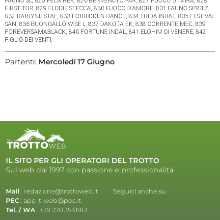
Partenti:
Mercoledí 17 Giugno
IL SITO PER GLI OPERATORI DEL TROTTO
Sul web dal 1997 con passione e professionalità
Mail
:
redazione@trottoweb.it
Seguici anche su
PEC
:
app_t-web@pec.it
Tel. / WA
:
+39 370 3541912