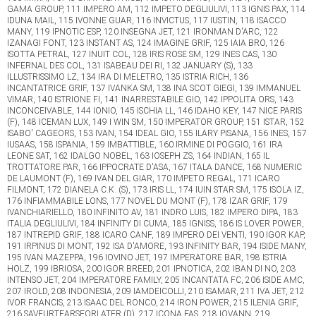
GAMA GROUP, 111 IMPERO AM, 112 IMPETO DEGLIULIVI, 113 IGNIS PAX, 114
IDUNA MAIL, 115 IVONNE GUAR, 116 INVICTUS, 117 IUSTIN, 118 ISACCO
MANY, 119 IPNOTIC ESP, 120 INSEGNA JET, 121 IRONMAN D'ARC, 122
IZANAGI FONT, 123 INSTANT AS, 124 IMAGINE GRIF, 125 IAIA BRO, 126
ISOTTA PETRAL, 127 INUIT COL, 128 IRIS ROSE SM, 129 INES CAS, 130
INFERNAL DES COL, 131 ISABEAU DEI RI, 132 JANUARY (S), 133
ILLUSTRISSIMO LZ, 134 IRA DI MELETRO, 135 ISTRIA RICH, 136
INCANTATRICE GRIF, 137 IVANKA SM, 138 INA SCOT GIEGI, 139 IMMANUEL
VIMAR, 140 ISTRIONE FI, 141 INARRESTABILE GIO, 142 IPPOLITA ORS, 143
INCONCEIVABLE, 144 IONIO, 145 ISCHIA LL, 146 IDAHO KEY, 147 NICE PARIS
(F), 148 ICEMAN LUX, 149 I WIN SM, 150 IMPERATOR GROUP, 151 ISTAR, 152
ISABO' CAGEORS, 153 IVAN, 154 IDEAL GIO, 155 ILARY PISANA, 156 INES, 157
IUSAAS, 158 ISPANIA, 159 IMBATTIBLE, 160 IRMINE DI POGGIO, 161 IRA
LEONE SAT, 162 IDALGO NOBEL, 163 IOSEPH ZS, 164 INDIAN, 165 IL
TROTTATORE PAR, 166 IPPOCRATE D'ASA, 167 ITALA DANCE, 168 NUMERIC
DE LAUMONT (F), 169 IVAN DEL GIAR, 170 IMPETO REGAL, 171 ICARO
FILMONT, 172 DIANELA C.K. (S), 173 IRIS LL, 174 IUIN STAR SM, 175 ISOLA IZ,
176 INFIAMMABILE LONS, 177 NOVEL DU MONT (F), 178 IZAR GRIF, 179
IVANCHIARIELLO, 180 INFINITO AV, 181 INDRO LUIS, 182 IMPERO DIPA, 183
ITALIA DEGLIULIVI, 184 INFINITY DI CUMA, 185 IGNISS, 186 IS LOVER POWER,
187 INTREPID GRIF, 188 ICARO CANF, 189 IMPERO DEI VENTI, 190 IGOR KAP,
191 IRPINUS DI MONT, 192 ISA D'AMORE, 193 INFINITY BAR, 194 ISIDE MANY,
195 IVAN MAZEPPA, 196 IOVINO JET, 197 IMPERATORE BAR, 198 ISTRIA
HOLZ, 199 IBRIOSA, 200 IGOR BREED, 201 IPNOTICA, 202 IBAN DI NO, 203
INTENSO JET, 204 IMPERATORE FAMILY, 205 INCANTATA FC, 206 ISIDE AMC,
207 IROLD, 208 INDONESIA, 209 IAMDEICOLLI, 210 ISAMAR, 211 IVA JET, 212
IVOR FRANCIS, 213 ISAAC DEL RONCO, 214 IRON POWER, 215 ILENIA GRIF,
216 SAVEURTEARSFORLATER (D), 217 ICONA FAS, 218 IOVANN, 219