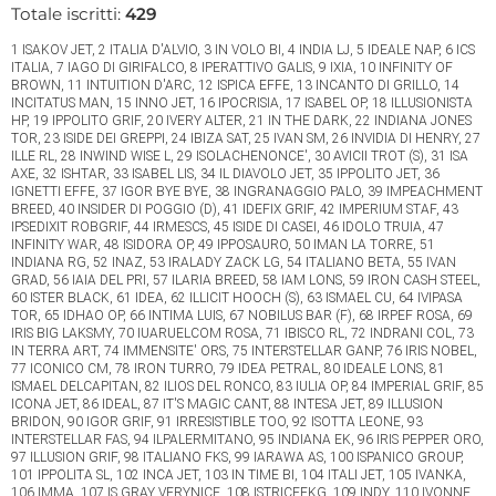
Totale iscritti:
429
1 ISAKOV JET, 2 ITALIA D'ALVIO, 3 IN VOLO BI, 4 INDIA LJ, 5 IDEALE NAP, 6 ICS
ITALIA, 7 IAGO DI GIRIFALCO, 8 IPERATTIVO GALIS, 9 IXIA, 10 INFINITY OF
BROWN, 11 INTUITION D'ARC, 12 ISPICA EFFE, 13 INCANTO DI GRILLO, 14
INCITATUS MAN, 15 INNO JET, 16 IPOCRISIA, 17 ISABEL OP, 18 ILLUSIONISTA
HP, 19 IPPOLITO GRIF, 20 IVERY ALTER, 21 IN THE DARK, 22 INDIANA JONES
TOR, 23 ISIDE DEI GREPPI, 24 IBIZA SAT, 25 IVAN SM, 26 INVIDIA DI HENRY, 27
ILLE RL, 28 INWIND WISE L, 29 ISOLACHENONCE', 30 AVICII TROT (S), 31 ISA
AXE, 32 ISHTAR, 33 ISABEL LIS, 34 IL DIAVOLO JET, 35 IPPOLITO JET, 36
IGNETTI EFFE, 37 IGOR BYE BYE, 38 INGRANAGGIO PALO, 39 IMPEACHMENT
BREED, 40 INSIDER DI POGGIO (D), 41 IDEFIX GRIF, 42 IMPERIUM STAF, 43
IPSEDIXIT ROBGRIF, 44 IRMESCS, 45 ISIDE DI CASEI, 46 IDOLO TRUIA, 47
INFINITY WAR, 48 ISIDORA OP, 49 IPPOSAURO, 50 IMAN LA TORRE, 51
INDIANA RG, 52 INAZ, 53 IRALADY ZACK LG, 54 ITALIANO BETA, 55 IVAN
GRAD, 56 IAIA DEL PRI, 57 ILARIA BREED, 58 IAM LONS, 59 IRON CASH STEEL,
60 ISTER BLACK, 61 IDEA, 62 ILLICIT HOOCH (S), 63 ISMAEL CU, 64 IVIPASA
TOR, 65 IDHAO OP, 66 INTIMA LUIS, 67 NOBILUS BAR (F), 68 IRPEF ROSA, 69
IRIS BIG LAKSMY, 70 IUARUELCOM ROSA, 71 IBISCO RL, 72 INDRANI COL, 73
IN TERRA ART, 74 IMMENSITE' ORS, 75 INTERSTELLAR GANP, 76 IRIS NOBEL,
77 ICONICO CM, 78 IRON TURRO, 79 IDEA PETRAL, 80 IDEALE LONS, 81
ISMAEL DELCAPITAN, 82 ILIOS DEL RONCO, 83 IULIA OP, 84 IMPERIAL GRIF, 85
ICONA JET, 86 IDEAL, 87 IT'S MAGIC CANT, 88 INTESA JET, 89 ILLUSION
BRIDON, 90 IGOR GRIF, 91 IRRESISTIBLE TOO, 92 ISOTTA LEONE, 93
INTERSTELLAR FAS, 94 ILPALERMITANO, 95 INDIANA EK, 96 IRIS PEPPER ORO,
97 ILLUSION GRIF, 98 ITALIANO FKS, 99 IARAWA AS, 100 ISPANICO GROUP,
101 IPPOLITA SL, 102 INCA JET, 103 IN TIME BI, 104 ITALI JET, 105 IVANKA,
106 IMMA, 107 IS GRAY VERYNICE, 108 ISTRICEFKG, 109 INDY, 110 IVONNE