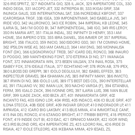
326 IRIS SPRITZ, 327 INDOMITA GIO, 328 IL JACK, 329 IMPERATORE COL, 330
INDIO DEGA, 331 IACOPO JET, 332 INTREPIDA BI, 333 IKIGAI GRIF, 334
INUNICA GALIS, 335 INTERNATIONAL SAT, 336 INCREDIBLE KBFONT, 337
ICARORISAIA TRGF, 338 IGEA, 339 IMPONENTMAR, 340 ISABELLA JVS, 341
IRIDE VDO, 342 IALURONICO, 343 ICE ROBIN, 344 IMPERIAL KB LEONE, 345
ILARIA SL, 346 I'M GOOD BI, 347 IMPONENTEGAL, 348 IGO, 349 IRIS LEROY,
350 IN MARIA ART, 351 ITALIA INDAL, 352 INFINITY DI HENRY, 353 I AM
HOME, 354 IMPERO D'ESI, 355 IBRA DANIEL, 356 IMMER OP, 357 IMPERIAL
BRIGHT, 358 ITALICO, 359 INICIO, 360 ISIDORO GSO, 361 I'M COMING HOME,
362 IPSILON WISE AS, 363 IAM CAMILLO, 364 I AM DNG, 365 MONNALISA
FONT (DK), 366 ILSIGNORWOLF TREB, 367 ICARD DEL RONCO, 368 INAURO
DI POGGIO, 369 IVANTHEKING FONT, 370 ISTERIKA DI NO, 371 IWANAGA
FONT, 372 INNAMORATA WIN, 373 IBSEN VALSAN, 374 INAIL ROSA, 375
ISABEY FOX, 376 IDEALE ITALIA, 377 ISCHITANO HP, 378 IRON AB, 379 IPEX,
380 ILBOSS DEI GREPPI, 381 IDOLO DEGLIULIVI, 382 ISABEL EFFEDI, 383
INSPECTEUR GRAVES, 384 ISHAMAN JVS, 385 INFINITY MANY, 386 INVICTO,
387 IRWIN DI NO, 388 IDOLO LUIS, 389 IT'S BEST DES COL, 390 INTERSTELLAR
AS, 391 ITALIANO VV, 392 IMAN LUX, 393 NACHO VARGA (F), 394 ISTANBUL
FERM, 395 IGALO ZACK, 396 IVONNE ORS, 397 ILARIA LUIS, 398 IVAN BLUE
GRIF, 399 ILIADE ZACK, 400 IBIZA JET, 401 INNAMORATA GRIF, 402
INCANTO FAS, 403 IGINO LOR, 404 IRISS, 405 INDACO, 406 ICI BLUE GRIF, 407
ILONA STECCA, 408 ISIDE GRIF, 409 INGVAR GROUP, 410 INDORADOR LP, 411
IMPAVIDA, 412 ICARO BIG LAKSMY, 413 IBLIS MIMA, 414 IMMORTALE CANF,
415 INA DEL RONCO, 416 ILTANGO BRIGHT, 417 ITRIBBI BIEFFE, 418 IPERICO
FONT, 419 INSIDE OUT BI, 420 ISAC, 421 ISPANICO MAKER, 422 IGOR WIND,
423 IRIS BLOND ORS, 424 IMPERATORE ZS, 425 ILDORO RAL, 426 IRIDE DI
RISAIA, 427 IDOLE STILEORS, 428 IKEBANA MIMA, 429 IESAEL ZS,