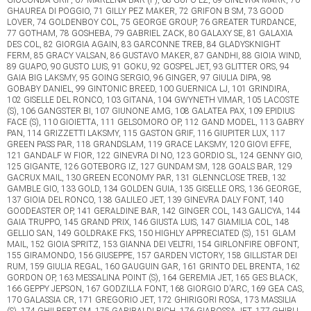
GHAUREA DI POGGIO, 71 GILLY PEZ MAKER, 72 GRIFON B SM, 73 GOOD
LOVER, 74 GOLDENBOY COL, 75 GEORGE GROUP, 76 GREATER TURDANCE,
77 GOTHAM, 78 GOSHEBA, 79 GABRIEL ZACK, 80 GALAXY SE, 81 GALAXIA
DES COL, 82 GIORGIA AGAIN, 83 GARCONNE TREB, 84 GLADYSKNIGHT
FERM, 85 GRACY VALSAN, 86 GUSTAVO MAKER, 87 GANDHI, 88 GIOIA WIND,
89 GUAPO, 90 GUSTO LUIS, 91 GOKU, 92 GOSPEL JET, 93 GLITTER ORS, 94
GAIA BIG LAKSMY, 95 GOING SERGIO, 96 GINGER, 97 GIULIA DIPA, 98
GOBABY DANIEL, 99 GINTONIC BREED, 100 GUERNICA LJ, 101 GRINDIRA,
102 GISELLE DEL RONCO, 103 GITANA, 104 GWYNETH VIMAR, 105 LACOSTE
(S), 106 GANGSTER BI, 107 GIUNONE AMG, 108 GALATEA PAX, 109 EPIDIUS
FACE (S), 110 GIOIETTA, 111 GELSOMORO OP, 112 GAND MODEL, 113 GABRY
PAN, 114 GRIZZETTI LAKSMY, 115 GASTON GRIF, 116 GIUPITER LUX, 117
GREEN PASS PAR, 118 GRANDSLAM, 119 GRACE LAKSMY, 120 GIOVI EFFE,
121 GANDALF W FIOR, 122 GINEVRA DI NO, 123 GORDIO SL, 124 GENNY GIO,
125 GIGANTE, 126 GOTEBORG IZ, 127 GUNDAM SM, 128 GOALS BAR, 129
GACRUX MAIL, 130 GREEN ECONOMY PAR, 131 GLENNCLOSE TREB, 132
GAMBLE GIO, 133 GOLD, 134 GOLDEN GUIA, 135 GISELLE ORS, 136 GEORGE,
137 GIOIA DEL RONCO, 138 GALILEO JET, 139 GINEVRA DALY FONT, 140
GOODEASTER OP, 141 GERALDINE BAR, 142 GINGER COL, 143 GALICYA, 144
GAIA TRUPPO, 145 GRAND PRIX, 146 GIUSTA LUIS, 147 GIAMILIA COL, 148
GELLIO SAN, 149 GOLDRAKE FKS, 150 HIGHLY APPRECIATED (S), 151 GLAM
MAIL, 152 GIOIA SPRITZ, 153 GIANNA DEI VELTRI, 154 GIRLONFIRE OBFONT,
155 GIRAMONDO, 156 GIUSEPPE, 157 GARDEN VICTORY, 158 GILLISTAR DEI
RUM, 159 GIULIA REGAL, 160 GAUGUIN GAR, 161 GRINTO DEL BRENTA, 162
GORDON OP, 163 MESSALINA POINT (S), 164 GEREMIA JET, 165 GES BLACK,
166 GEPPY JEPSON, 167 GODZILLA FONT, 168 GIORGIO D'ARC, 169 GEA CAS,
170 GALASSIA CR, 171 GREGORIO JET, 172 GHIRIGORI ROSA, 173 MASSILIA
(S), 174 GHILBERT SM, 175 GARIBALDI RICH, 176 GIAROSSA JET, 177 GHIBLI