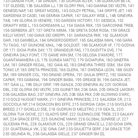
133 GANDIA FIOR, 134 GINGER, 135 GIORGIA ALTER, 136 GLAMOUR BETA,
137 GLEDISS, 138 GALASSIA LJ, 139 GLORY PAN, 140 GIANNA DEI VELTRI, 141
GENESIS NAP, 142 GREAT MODEL, 143 GOLDY PETRAL, 144 GRIFFE JET, 145
GARDENIA DI CASEI, 146 GEMMA CAPAR, 147 GALAXY WISE L, 148 GINEVRA
TAB, 149 GLORIA DI VENERE, 150 GARDEN VICTORY, 151 GESSICA, 152
GRAVITY WISE L, 153 GIORDANYA LJ, 154 GIADA REK, 155 GARCONNE TREB,
156 GERBERA JET, 157 GRETA MIMA, 158 GRETA DOMI ROSA, 159 GRACE
KELLY MONT, 160 GIAVA DEI GREPPI, 161 GARANZIA PAR, 162 GLAMOUR
GAR, 163 GAMBELA, 164 GINGEROGERSVIT, 165 GALASSIA MAN, 166 GARA
TU TAGG, 167 GIUNONE MAIL, 168 GOLDUST, 169 GLAMOUR VF, 170 GODIVA
OP, 171 GIOIA PURA DAY, 172 GRANDEUR FAS, 173 GIUDITTA DVS, 174
GINEVRA DALY FONT, 175 GAME WIN SM, 176 GELOSIA D'AMORE, 177
GUANTANAMERA LG, 178 GUINEA MATTO, 179 GIOIAPURA, 180 GINEFRA
LIM, 181 GINGER REGAL, 182 GAIA AS, 183 GINEVRA THREE GSM, 184 GIN
TONIC LP, 185 GRETA PRINCESS, 186 GLERA, 187 GWENDA LEON, 188 GIUSY
SM, 189 GINGER COL, 190 GRAND OPERA, 191 GIULIA SPRITZ, 192 GIANCA
CAPAR, 193 GABANA, 194 GINGER BABA, 195 GREASE BI, 196 GANZA JET,
197 GAIA LL, 198 GILLY GRIF, 199 GANZA, 200 GINEVRA AV, 201 GIORGIA
DBL, 202 GLORIA DEI VELTRI, 203 GUINET SM, 204 GAIA, 205 GRACE LAKSMY,
206 GALASSIA BAG, 207 GINEVRA JVS, 208 GEA PAX, 209 GLOWING D'ARC,
210 GOLD NUGGET MARK, 211 GINEVRA PRINCESS, 212 GALASSIA CR, 213
GOCCIOLA NP, 214 GIOIACON BIG EFFE, 215 GIORGIA CASH, 216 GIVOLEVA
BREED, 217 GIOIELLO DSE, 218 GUDRUN DI MELETRO, 219 GEA SL, 220
GLORIA TUA GIOVE, 221 GLADYS GRIF, 222 GLENNCLOSE TREB, 223 GALAXY
WF, 224 GRACE EFFE, 225 GIUNONE MANY, 226 GLOBAL SUNRISE LF, 227
GLICEMIA PHIL, 228 GLAMOUR COL, 229 GRAND GRACE LJ, 230 GIOIA DIPA,
231 GUATEMALA VIK, 232 GINA CAP, 233 GIULIETTA SERF, 234 GRACE TOP,
235 GELINDA RL, 236 GALASSIA GIELLE, 237 GINGER SM (S),