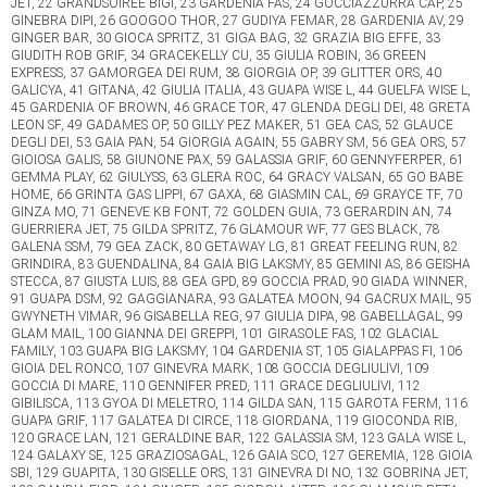
JET, 22 GRANDSOIREE BIGI, 23 GARDENIA FAS, 24 GOCCIAZZURRA CAP, 25
GINEBRA DIPI, 26 GOOGOO THOR, 27 GUDIYA FEMAR, 28 GARDENIA AV, 29
GINGER BAR, 30 GIOCA SPRITZ, 31 GIGA BAG, 32 GRAZIA BIG EFFE, 33
GIUDITH ROB GRIF, 34 GRACEKELLY CU, 35 GIULIA ROBIN, 36 GREEN
EXPRESS, 37 GAMORGEA DEI RUM, 38 GIORGIA OP, 39 GLITTER ORS, 40
GALICYA, 41 GITANA, 42 GIULIA ITALIA, 43 GUAPA WISE L, 44 GUELFA WISE L,
45 GARDENIA OF BROWN, 46 GRACE TOR, 47 GLENDA DEGLI DEI, 48 GRETA
LEON SF, 49 GADAMES OP, 50 GILLY PEZ MAKER, 51 GEA CAS, 52 GLAUCE
DEGLI DEI, 53 GAIA PAN, 54 GIORGIA AGAIN, 55 GABRY SM, 56 GEA ORS, 57
GIOIOSA GALIS, 58 GIUNONE PAX, 59 GALASSIA GRIF, 60 GENNYFERPER, 61
GEMMA PLAY, 62 GIULYSS, 63 GLERA ROC, 64 GRACY VALSAN, 65 GO BABE
HOME, 66 GRINTA GAS LIPPI, 67 GAXA, 68 GIASMIN CAL, 69 GRAYCE TF, 70
GINZA MO, 71 GENEVE KB FONT, 72 GOLDEN GUIA, 73 GERARDIN AN, 74
GUERRIERA JET, 75 GILDA SPRITZ, 76 GLAMOUR WF, 77 GES BLACK, 78
GALENA SSM, 79 GEA ZACK, 80 GETAWAY LG, 81 GREAT FEELING RUN, 82
GRINDIRA, 83 GUENDALINA, 84 GAIA BIG LAKSMY, 85 GEMINI AS, 86 GEISHA
STECCA, 87 GIUSTA LUIS, 88 GEA GPD, 89 GOCCIA PRAD, 90 GIADA WINNER,
91 GUAPA DSM, 92 GAGGIANARA, 93 GALATEA MOON, 94 GACRUX MAIL, 95
GWYNETH VIMAR, 96 GISABELLA REG, 97 GIULIA DIPA, 98 GABELLAGAL, 99
GLAM MAIL, 100 GIANNA DEI GREPPI, 101 GIRASOLE FAS, 102 GLACIAL
FAMILY, 103 GUAPA BIG LAKSMY, 104 GARDENIA ST, 105 GIALAPPAS FI, 106
GIOIA DEL RONCO, 107 GINEVRA MARK, 108 GOCCIA DEGLIULIVI, 109
GOCCIA DI MARE, 110 GENNIFER PRED, 111 GRACE DEGLIULIVI, 112
GIBILISCA, 113 GYOA DI MELETRO, 114 GILDA SAN, 115 GAROTA FERM, 116
GUAPA GRIF, 117 GALATEA DI CIRCE, 118 GIORDANA, 119 GIOCONDA RIB,
120 GRACE LAN, 121 GERALDINE BAR, 122 GALASSIA SM, 123 GALA WISE L,
124 GALAXY SE, 125 GRAZIOSAGAL, 126 GAIA SCO, 127 GEREMIA, 128 GIOIA
SBI, 129 GUAPITA, 130 GISELLE ORS, 131 GINEVRA DI NO, 132 GOBRINA JET,