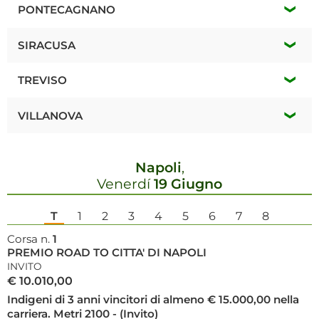
*
Mercoledí 12 Agosto
PONTECAGNANO
*
Mercoledí 12 Agosto
SIRACUSA
*
Lunedí 17 Agosto
*
Mercoledí 12 Agosto
TREVISO
TRIS / Q / Q
*
Domenica 16 Agosto
VILLANOVA
*
Giovedí 13 Agosto
Napoli
,
*
Lunedí 17 Agosto
Venerdí
19 Giugno
TRIS / Q / Q
T
1
2
3
4
5
6
7
8
Corsa n.
1
PREMIO ROAD TO CITTA' DI NAPOLI
INVITO
€ 10.010,00
Indigeni di 3 anni vincitori di almeno € 15.000,00 nella
carriera. Metri 2100 - (Invito)