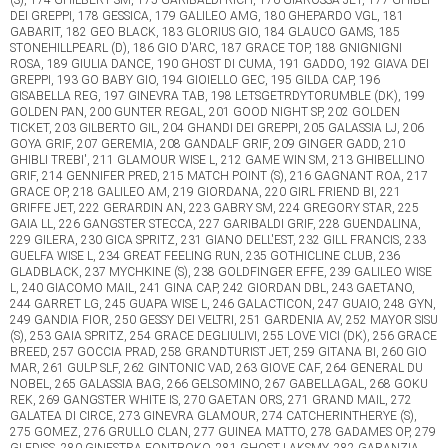
DEI GREPPI, 178 GESSICA, 179 GALILEO AMG, 180 GHEPARDO VGL, 181
GABARIT, 182 GEO BLACK, 183 GLORIUS GIO, 184 GLAUCO GAMS, 185
STONEHILLPEARL (D), 186 GIO D'ARC, 187 GRACE TOP, 188 GNIGNIGNI
ROSA, 189 GIULIA DANCE, 190 GHOST DI CUMA, 191 GADDO, 192 GIAVA DEI
GREPPI, 193 GO BABY GIO, 194 GIOIELLO GEC, 195 GILDA CAP, 196
GISABELLA REG, 197 GINEVRA TAB, 198 LETSGETRDYTORUMBLE (DK), 199
GOLDEN PAN, 200 GUNTER REGAL, 201 GOOD NIGHT SP, 202 GOLDEN
TICKET, 203 GILBERTO GIL, 204 GHANDI DEI GREPPI, 205 GALASSIA LJ, 206
GOYA GRIF, 207 GEREMIA, 208 GANDALF GRIF, 209 GINGER GADD, 210
GHIBLI TREBI', 211 GLAMOUR WISE L, 212 GAME WIN SM, 213 GHIBELLINO
GRIF, 214 GENNIFER PRED, 215 MATCH POINT (S), 216 GAGNANT ROA, 217
GRACE OP, 218 GALILEO AM, 219 GIORDANA, 220 GIRL FRIEND BI, 221
GRIFFE JET, 222 GERARDIN AN, 223 GABRY SM, 224 GREGORY STAR, 225
GAIA LL, 226 GANGSTER STECCA, 227 GARIBALDI GRIF, 228 GUENDALINA,
229 GILERA, 230 GICA SPRITZ, 231 GIANO DELL'EST, 232 GILL FRANCIS, 233
GUELFA WISE L, 234 GREAT FEELING RUN, 235 GOTHICLINE CLUB, 236
GLADBLACK, 237 MYCHKINE (S), 238 GOLDFINGER EFFE, 239 GALILEO WISE
L, 240 GIACOMO MAIL, 241 GINA CAP, 242 GIORDAN DBL, 243 GAETANO,
244 GARRET LG, 245 GUAPA WISE L, 246 GALACTICON, 247 GUAIO, 248 GYN,
249 GANDIA FIOR, 250 GESSY DEI VELTRI, 251 GARDENIA AV, 252 MAYOR SISU
(S), 253 GAIA SPRITZ, 254 GRACE DEGLIULIVI, 255 LOVE VICI (DK), 256 GRACE
BREED, 257 GOCCIA PRAD, 258 GRANDTURIST JET, 259 GITANA BI, 260 GIO
MAR, 261 GULP SLF, 262 GINTONIC VAD, 263 GIOVE CAF, 264 GENERAL DU
NOBEL, 265 GALASSIA BAG, 266 GELSOMINO, 267 GABELLAGAL, 268 GOKU
REK, 269 GANGSTER WHITE IS, 270 GAETAN ORS, 271 GRAND MAIL, 272
GALATEA DI CIRCE, 273 GINEVRA GLAMOUR, 274 CATCHERINTHERYE (S),
275 GOMEZ, 276 GRULLO CLAN, 277 GUINEA MATTO, 278 GADAMES OP, 279
GLEDISS, 280 GINESTRA FONTBOKO, 281 GHOST LAKSMY, 282 GARANZIA