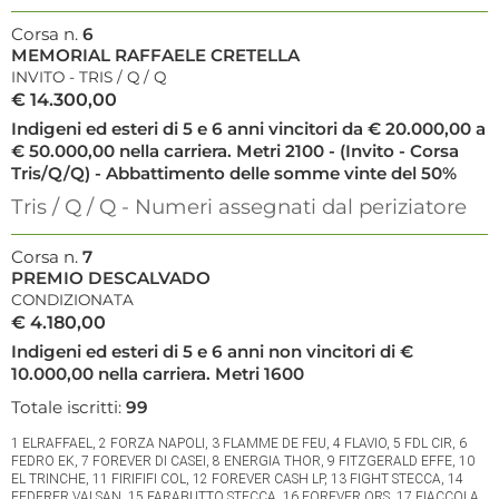
Corsa n.
6
MEMORIAL RAFFAELE CRETELLA
INVITO - TRIS / Q / Q
€ 14.300,00
Indigeni ed esteri di 5 e 6 anni vincitori da € 20.000,00 a
€ 50.000,00 nella carriera. Metri 2100 - (Invito - Corsa
Tris/Q/Q) - Abbattimento delle somme vinte del 50%
Tris / Q / Q - Numeri assegnati dal periziatore
Corsa n.
7
PREMIO DESCALVADO
CONDIZIONATA
€ 4.180,00
Indigeni ed esteri di 5 e 6 anni non vincitori di €
10.000,00 nella carriera. Metri 1600
Totale iscritti:
99
1 ELRAFFAEL, 2 FORZA NAPOLI, 3 FLAMME DE FEU, 4 FLAVIO, 5 FDL CIR, 6
FEDRO EK, 7 FOREVER DI CASEI, 8 ENERGIA THOR, 9 FITZGERALD EFFE, 10
EL TRINCHE, 11 FIRIFIFI COL, 12 FOREVER CASH LP, 13 FIGHT STECCA, 14
FEDERER VALSAN, 15 FARABUTTO STECCA, 16 FOREVER ORS, 17 FIACCOLA