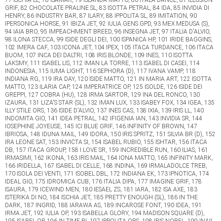
GRIF, 82 CHOCOLATE PRALINE SL, 83 ISOTTA PETRAL, 84 IDA, 85 INVIDIA DI
HENRY, 86 INDUSTRY BAR, 87 ILARY, 88 IPPOLITA SL, 89 IMITATION, 90
IPERSONICA HORSE, 91 IBIZA JET, 92 IULIA GENS GPD, 93 MEX MEDUSA (S),
94 IAIA BRO, 95 IMPEACHMENT BREED, 96 INSEGNA JET, 97 ITALIA D'ALVIO,
98 ILONA STECCA, 99 ISIDE DEGLI DEI, 100 ISPANICA HP, 101 IRIDE BAGGINS,
102 IMERA CAF, 103 ICONA JET, 104 IPEX, 105 ITACA TURDANCE, 106 ITACA
BUOM, 107 INCA DEI DALTRI, 108 IRIS BLONDE, 109 INES, 110 ISOTTA
LAKSMY, 111 ISABEL LIS, 112 IMAN LA TORRE, 113 ISABEL DI CASEI, 114
INDONESIA, 115 IUMA LIGHT, 116 SEPHORA (D), 117 IVANA VAMP, 118
INDIANA RG, 119 IRA DAY, 120 ISIDE MATTO, 121 IN MARIA ART, 122 ISOTTA
MATTO, 123 ILARIA CAP, 124 IMPERATRICE OP, 125 ISOLDE, 126 ISIDE DEI
GREPPI, 127 COBRA (HU), 128 IRMA SARTOR, 129 INA DEL RONCO, 130
IZAURA, 131 LIZA'S STAR (SL), 132 IMAN LUX, 133 ISABEY FOX, 134 IGEA, 135
ILLY STILE ORS, 136 ISIDE D'ALVIO, 137 INES CAS, 138 IXIA, 139 IRIS LL, 140
INDOMITA GIO, 141 IDEA PETRAL, 142 IFIGENIA IAN, 143 INVIDIA SR, 144
IOSEPHINE JOYEUSE, 145 ICI BLUE GRIF, 146 INFINITY OF BROWN, 147
IBRIOSA, 148 IDUNA MAIL, 149 IDORA, 150 IRIS SPRITZ, 151 SILVIA BR (D), 152
IRA LEONE SAT, 153 INVICTA SI, 154 ISABEL RUBIO, 155 ISHTAR, 156 ITACA
DB, 157 ITACA GROUP, 158 I LOVE SR, 159 INCREDIBLE RUN, 160 ILIAS, 161
IRMASIMI, 162 IKONA, 163 IRIS MAIL, 164 IONA MATTO, 165 INFINITY MARK,
166 IRIDELLA, 167 ISABEL DI CELLE, 168 INDINA, 169 IRMALADOLCE TREB,
170 ISOLA DEI VENTI, 171 ISOBEL DBL, 172 INDIANA EK, 173 IPNOTICA, 174
IDEAL GIO, 175 IDROMICA CUB, 176 ITALIA DIPA, 177 IMAGINE GRIF, 178
ISAURA, 179 ICEWIND MEN, 180 IESAEL ZS, 181 IARA, 182 ISA AXE, 183
ISTERIKA DI NO, 184 ISCHIA JET, 185 PRETTY ENOUGH (SL), 186 IN THE
DARK, 187 INGRID, 188 IARAWA AS, 189 INCAROSE FONT, 190 IDEA, 191
IRMA JET, 192 IULIA OP, 193 ISABELLA GLORY, 194 MADISON SQUARE (D),
195 ISABEL OP, 196 IN TIME BI, 197 IPPOLITA ORS, 198 IRIS NOBEL, 199 INAIL