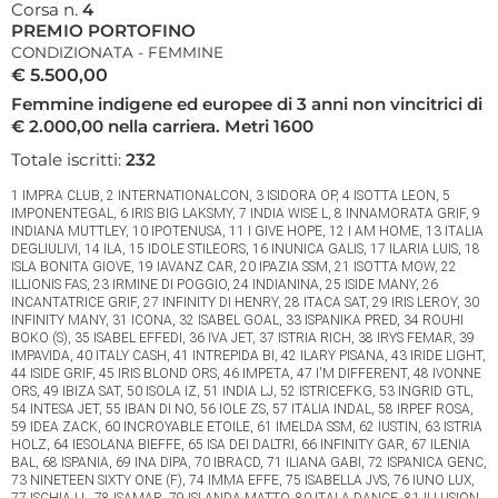
Corsa n.
4
PREMIO PORTOFINO
CONDIZIONATA - FEMMINE
€ 5.500,00
Femmine indigene ed europee di 3 anni non vincitrici di
€ 2.000,00 nella carriera. Metri 1600
Totale iscritti:
232
1 IMPRA CLUB, 2 INTERNATIONALCON, 3 ISIDORA OP, 4 ISOTTA LEON, 5
IMPONENTEGAL, 6 IRIS BIG LAKSMY, 7 INDIA WISE L, 8 INNAMORATA GRIF, 9
INDIANA MUTTLEY, 10 IPOTENUSA, 11 I GIVE HOPE, 12 I AM HOME, 13 ITALIA
DEGLIULIVI, 14 ILA, 15 IDOLE STILEORS, 16 INUNICA GALIS, 17 ILARIA LUIS, 18
ISLA BONITA GIOVE, 19 IAVANZ CAR, 20 IPAZIA SSM, 21 ISOTTA MOW, 22
ILLIONIS FAS, 23 IRMINE DI POGGIO, 24 INDIANINA, 25 ISIDE MANY, 26
INCANTATRICE GRIF, 27 INFINITY DI HENRY, 28 ITACA SAT, 29 IRIS LEROY, 30
INFINITY MANY, 31 ICONA, 32 ISABEL GOAL, 33 ISPANIKA PRED, 34 ROUHI
BOKO (S), 35 ISABEL EFFEDI, 36 IVA JET, 37 ISTRIA RICH, 38 IRYS FEMAR, 39
IMPAVIDA, 40 ITALY CASH, 41 INTREPIDA BI, 42 ILARY PISANA, 43 IRIDE LIGHT,
44 ISIDE GRIF, 45 IRIS BLOND ORS, 46 IMPETA, 47 I'M DIFFERENT, 48 IVONNE
ORS, 49 IBIZA SAT, 50 ISOLA IZ, 51 INDIA LJ, 52 ISTRICEFKG, 53 INGRID GTL,
54 INTESA JET, 55 IBAN DI NO, 56 IOLE ZS, 57 ITALIA INDAL, 58 IRPEF ROSA,
59 IDEA ZACK, 60 INCROYABLE ETOILE, 61 IMELDA SSM, 62 IUSTIN, 63 ISTRIA
HOLZ, 64 IESOLANA BIEFFE, 65 ISA DEI DALTRI, 66 INFINITY GAR, 67 ILENIA
BAL, 68 ISPANIA, 69 INA DIPA, 70 IBRACD, 71 ILIANA GABI, 72 ISPANICA GENC,
73 NINETEEN SIXTY ONE (F), 74 IMMA EFFE, 75 ISABELLA JVS, 76 IUNO LUX,
77 ISCHIA LL, 78 ISAMAR, 79 ISLANDA MATTO, 80 ITALA DANCE, 81 ILLUSION