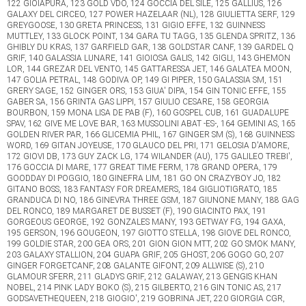
122 GIOIAPURA, 123 GOLD VDO, 124 GOCCIA DEL SILE, 125 GALLIUS, 126
GALAXY DEL CIRCEO, 127 POWER HAZELAAR (NL), 128 GIULIETTA SERF, 129
GREYGOOSE, 130 GRETA PRINCESS, 131 GIGIO EFFE, 132 GUINNESS
MUTTLEY, 133 GLOCK POINT, 134 GARA TU TAGG, 135 GLENDA SPRITZ, 136
GHIBLY DU KRAS, 137 GARFIELD GAR, 138 GOLDSTAR CANF, 139 GARDEL Q
GRIF, 140 GALASSIA LUNARE, 141 GIOIOSA GALIS, 142 GIGLI, 143 GHEMON
LOR, 144 GREZAR DEL VENTO, 145 GATTARESSA JET, 146 GALATEA MOON,
147 GOLIA PETRAL, 148 GODIVA OP, 149 GI PIPER, 150 GALASSIA SM, 151
GRERY SAGE, 152 GINGER ORS, 153 GIUA' DIPA, 154 GIN TONIC EFFE, 155
GABER SA, 156 GRINTA GAS LIPPI, 157 GIULIO CESARE, 158 GEORGIA
BOURBON, 159 MONA LISA DE PAB (F), 160 GOSPEL CUB, 161 GUADALUPE
SPAV, 162 GIVE ME LOVE BAR, 163 MUSSOLINI ABAT -ES-, 164 GEMINI AS, 165
GOLDEN RIVER PAR, 166 GLICEMIA PHIL, 167 GINGER SM (S), 168 GUINNESS
WORD, 169 GITAN JOYEUSE, 170 GLAUCO DEL PRI, 171 GELOSIA D'AMORE,
172 GIOVI DB, 173 GUY ZACK LG, 174 WILANDER (AU), 175 GALILEO TREBI',
176 GOCCIA DI MARE, 177 GREAT TIME FERM, 178 GRAND OPERA, 179
GOODDAY DI POGGIO, 180 GINEFRA LIM, 181 GO ON CRAZYBOY JO, 182
GITANO BOSS, 183 FANTASY FOR DREAMERS, 184 GIGLIOTIGRATO, 185
GRANDUCA DI NO, 186 GINEVRA THREE GSM, 187 GIUNONE MANY, 188 GAG
DEL RONCO, 189 MARGARET DE BUSSET (F), 190 GIACINTO PAX, 191
GORGEOUS GEORGE, 192 GONZALES MANY, 193 GETWAY FG, 194 GAXA,
195 GERSON, 196 GOUGEON, 197 GIOTTO STELLA, 198 GIOVE DEL RONCO,
199 GOLDIE STAR, 200 GEA ORS, 201 GION GION MTT, 202 GO SMOK MANY,
203 GALAXY STALLION, 204 GUAPA GRIF, 205 GHOST, 206 GOGO GO, 207
GINGER FORGETCANF, 208 GALANTE GIFONT, 209 ALLWISE (S), 210
GLAMOUR SFERR, 211 GLADYS GRIF, 212 GALAWAY, 213 GENGIS KHAN
NOBEL, 214 PINK LADY BOKO (S), 215 GILBERTO, 216 GIN TONIC AS, 217
GODSAVETHEQUEEN, 218 GIOGIO', 219 GOBRINA JET, 220 GIORGIA CGR,