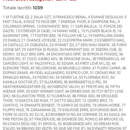
Totale iscritti:
1039
1 M.T.USTINE (S), 2 DALIA OZT, 3 FRANCISCO BENAL, 4 EVANUE DEGLIULIVI, 5 FAST ITALIA, 6 FACE TO FACE SBF, 7 ENERGIA THOR, 8 CAMPIONE RAL, 9 COLORADO SPRING, 10 ENCHANTE' BIGI, 11 CARI BALILLA, 12 FONZIE DEI DALTRI, 13 FOREVER DI CASEI, 14 FANNY WISE L, 15 FLOWER BLACK IS, 16 DAGRANIT DIPA, 17 FOSTER SSM, 18 FOLLOW ME LJ, 19 FARFALLINA DANN, 20 DIABLO, 21 CHANCE JOYEUSE, 22 CLEOPATRA MARK, 23 EGBERTO MAIL, 24 CASTILLO, 25 COBLENZA, 26 WYANET (D), 27 DEN GHIU GNAFA', 28 FURIO LEONE SAT, 29 CANTIGA DI RUGGI, 30 FAIRMONT SIGI, 31 ESEDRA CUB, 32 DENNY, 33 ELLY BRO DIPA, 34 ENCANTADO GRIF, 35 BYRON DI POGGIO, 36 ELODIE RG, 37 COCO JUMBO ADV, 38 DRAGONE GUAL, 39 FREEMAN LG, 40 CAROSIO LIGHT, 41 FALSTAFFLG, 42 EDGAR, 43 FIRST LOVE M L (S), 44 ELENOIRE TREB, 45 VELODROME, 46 BRUNELLO GRIM, 47 FLORO CAPAR, 48 DOPING DIMAR, 49 FIDEL ALEJANDRO, 50 EPICO LOR, 51 CROMO PAR, 52 ERNALDO BENAL, 53 FEDRO EK, 54 DENNY LA, 55 FLORINDA ROC, 56 KAMILLA DOCTOR (F), 57 ELLEMERIS, 58 BARBABIETOLO PEL, 59 HEATHERANDLEATHER (S), 60 FABRIZIO VALCH, 61 FREYR IAN, 62 FIFTH AVENUE GRIF, 63 EASY WINNER CANT, 64 ERMES GAR, 65 ITZY BITZY LOVE (DK), 66 ELLINGTON TREB, 67 FLUMEN AS, 68 FRIDA GSO, 69 ERCULESS THOR, 70 DAKOTA DEI RUM, 71 DOTTO DELL'EST, 72 CEDRO BRO, 73 CANTICO, 74 DINAMITE BONEST, 75 DARKO DE GLERIS, 76 URIAN HORSE, 77 FILIPPO WILD, 78 ZARAMAMA (S), 79 EVELROSE ERRE, 80 FURIOSO BAR, 81 FIORE DI LECCE, 82 ELI VL, 83 BOMBER DI NO, 84 CORINNE ZS, 85 EAGLE, 86 FIRE PISTON (S), 87 FRAZIERJOE, 88 DIOMEDE DEL RONCO, 89 BROOKE US, 90 COACH DEGLI DEI, 91 EROS SL, 92 BIGBUSINESS ARC, 93 DREAM ROD D'ALVIO, 94 BBKING DEI VELTRI, 95 GIVE ME FIVE (F), 96 DYNASTY RISHOW, 97 EVERGREEN BI, 98 BEYONCE JET, 99 FIRE BIRD PAR, 100 MAMANEEDSHISMONEY, 101 ELIZABETH REK, 102 ESCLUSIVOGAL, 103 FOX SAN, 104 LADY MILLION (D), 105 DARKCHEEBA, 106 BANGKOK MAIL, 107 CAELI EGRAL, 108 EQUALIZER, 109 DOUBLECASH LAKSMY, 110 ZULU' EGRAL, 111 AMAZING CAF, 112 FORTUN WISE AS, 113 UNIVERSO JET, 114 FORCE MAIL, 115 FIONA SCO, 116 CUADRADO WISE L, 117 ONSLOW NEWPORT (D), 118 EL REMO LIGHT, 119 DIABOLIK DVS, 120 ENTOMO JET, 121 CRISTAL JOYEUSE, 122 ELODIE STECCA, 123 BUTTERFLY HORSE, 124 FORST DEL PRI, 125 EIOLO, 126 DEAR GAL PETIT, 127 DORIA LETIZ, 128 LUTHIER BOKO (NL), 129 DASIO RISAIA TRGF, 130 ERMIONE PEL, 131 FALAK DIPI, 132 DOKI DOKI, 133 ESPRIT RL, 134 CONAN DREI, 135 DEMETRA JVS, 136 VINCENTE ROD, 137 EROS JET, 138 EMERSON, 139 BELLEROFONTE GAR, 140 DUCA LAM, 141 CANNIBAL, 142 DURK JET, 143 FROZEN ALAN, 144 EVOQUE REK, 145 ZAFFIRO TOP, 146 FILTOR, 147 FULMINE MONT, 148 UNCA (SL), 149 ELISEO DVS, 150 TODAY WINNER FONT, 151 UBI MAYOR REGAL, 152 ZEPPELIN MAN, 153 FAVORITA, 154 ASTECCA DIMAR, 155 BLASCO REAL, 156 EUBULEO, 157 GLOBAL DIVIDER (S), 158 FRIDAY, 159 FBI STALLION, 160 ERCOLE KEY, 161 FULMINE SHANS, 162 VIRTUOSO LUIS, 163 DINA VALD, 164 CARACAS LUBI, 165 USTRANAS PIPPO (D), 166 CRAZY GAAGAA RL (D), 167 DIAMOND WISE L, 168 CILIBERTI, 169 FRANKIE MUTTLEY, 170 CERTEZZA GRIM, 171 ELECTRIC DL, 172 FATIMA'S HOPE, 173 DAVIDIA, 174 FULMINE DIBIELLE, 175 DADDY PI, 176 BOATO CLEMAR, 177 FEEL LOVED BASS, 178 FILE DANS LE VENT, 179 EVITA PAN, 180 BRONI DEL SAURO, 181 DONATUSS, 182 DERIEUX, 183 FLEUR CAF, 184 FOLLOW ME BI, 185 FILO SPRITZ, 186 EL DIABLO LL, 187 DAKOTA DEI GREPPI, 188 EDUARDEAU, 189 YOUR HONOUR (S), 190 FOLEY W FIOR, 191 FIDEL RISAIA TRGF, 192 ELISABETTA JET, 193 DOLCE STELLA, 194 CHAPEAU THREE, 195 CASH DEGLI ULIVI, 196 FIRST HOME, 197 EXPLOSIVE GIRL LF, 198 CORCOVADO, 199 EBERARDO DI MIRA, 200 CORSA DEL NORD, 201 FLORA SL, 202 ASTER PRAV, 203 BOREAGAL, 204 COMMANDER CLEMAR, 205 CASANOVA LG, 206 FEBBRAIO, 207 BACCO DEL RONCO, 208 DONADONI EFFE, 209 ENDUMA D'ASTI, 210 DON'T GIVE UP LJ, 211 ELVIS CONTRERAS, 212 CSI LJ, 213 ELTON JET, 214 EASY RIDER BI, 215 FOLLOW THE ROAD, 216 TIME MATTERS (D), 217 ULISSE LEO, 218 BOB DI GAN, 219 FERNANDO D'ASA, 220 FEDERER VALSAN, 221 ARTIGLIO LOR, 222 ELENA, 223 BIPOLARE, 224 MON AMI PESKI (SL), 225 ERAKLION FONT, 226 ZEF, 227 DONALD LP, 228 COSMIC DIMENSION (S), 229 BLACK ROCK GLORY, 230 FDL CIR, 231 ZAFFRON PLAY, 232 CROWN STECCA, 233 END OF WEST, 234 BARNI LENNY, 235 FLASH MARK, 236 GO GO BRODDE (S), 237 DIAMOND MATTO, 238 CRUSOE DEI GREPPI, 239 FARABUTTO STECCA, 240 FALCODORO RL, 241 FILLO LENNY, 242 CARA STELLA, 243 FANNYARDANT TREB, 244 AMORE STECCA, 245 BON JOVI JET, 246 EQUATORE, 247 DELIVERY SE, 248 NEUF DU PAPE (NL), 249 UN SOGNO SARTOR, 250 FANGIO BI, 251 ETTORE DEL SAURO, 252 EDWIN ORS, 253 FLIGHT TIME BI, 254 BRICK DEGLI ULIVI, 255 EMILY GRAD, 256 ELEMIS TAB, 257 ENKEL SPRITZ, 258 ZINGARO DEI RUM, 259 FALCO STELLA, 260 CAIO VETTONIO, 261 CORIOLANO PEL, 262 ERASMO PETRAL, 263 BRIGANTE RISAIA, 264 FANELLO, 265 ZIGFILD WISE L, 266 BOMBARDINO FONT, 267 ELFO LZ, 268 LENNOX (SL), 269 EVENT ROSE, 270 EL EMPERADOR, 271 FELICITY SPAV, 272 DELTAPLANO JET, 273 GHOST GUN (S), 274 UN GRANDE IDO, 275 FANGIO GRIF, 276 VAMOS OP, 277 ELVI QUEEN IZ, 278 DULCE DE LECHE, 279 ETRUSCO CLA, 280 DOCENA, 281 FIRST LADY MEN, 282 CARMEN DEGLIULIVI, 283 AMARCORD MATTO, 284 COWBOY CLEMAR, 285 FIREBLADE, 286 VELEZ D'AGHI, 287 ELENA COL, 288 FOXSTILE ORS, 289 ARIONE DEGLI DEI, 290 FLEUR BI, 291 EVA DEI GREPPI, 292 EPILOGO JET, 293 EDDY NAZIONALE, 294 BOGOTA TOR, 295 FAVARA STAR (D), 296 DANUBIO, 297 DYLAN DOG IZ, 298 FOSFONIO, 299 AZTECO DEI GREPPI, 300 UBERTUS ANS, 301 ANOUK GRAD, 302 ESODO JET, 303 DRAGHETTO OP, 304 FURBETTO JET, 305 CRISALLEN, 306 FALASIA, 307 COMMANDER ERRE, 308 FENALU' ST, 309 FRECCIA PD, 310 CAPITAN HARLOCK, 311 DIOR DEGLI ULIVI, 312 DARLYNE STAF, 313 FUOCO DI MIRA, 314 BENJAMIN BRU, 315 FIACCOLA DIRISAIA, 316 EPCOT BI, 317 FALCORISAIA TRGF, 318 GAMIN DE BERTRANGE (F), 319 DOMINIK AV, 320 FOCUS DEGLIULIVI, 321 DAMASCO EFFESSE, 322 FESTER FONT, 323 EMPIRIO, 324 BIP BIP MTT, 325 EVA BYE BYE, 326 FIFTY NINE CLUB, 327 DENDA BOY, 328 NEXT GOODWIN (NL), 329 ENERGY DEGLIULIVI, 330 CLAUDIO THOR, 331 FISTON N'BIGI, 332 FRANK BIEFFE, 333 FUTURO VIS, 334 FREEDOM CARUSO, 335 DONNA SANCHA, 336 DROP JET, 337 CABALISTA, 338 FREUD, 339 FIGHTER, 340 FLASH BACK PIZZ, 341 ADOLF INDAL, 342 FENDER BLACK (S), 343 ONTARIA (D), 344 EDWIN DI POGGIO, 345 BIANCA DEL SILE, 346 FELSEN FERM, 347 FABER DEL RONCO, 348 FREDMERCURY TREB, 349 FURIOSUS ADRI, 350 FIONA DEL SILE, 351 CASH BACK FONT, 352 FACSIMILE, 353 ETTORE D'ALVIO, 354 BEL GNARO LUCY, 355 ILOUMAX (F), 356 DECON, 357 COSIMOPRIMO CLA, 358 ELETTRICA AV, 359 CRISTOFARO SAN, 360 CESARE DEI VELTRI, 361 CANDELARIO, 362 ELTON, 363 FEVER DA, 364 FLAVIO, 365 BAMAKO DEI GREPPI, 366 BARRACUDA GAR, 367 DON TONI JET, 368 BOLT PRAV, 369 DREAM OF OWEN, 370 ELISABETTA GRIF, 371 AQUILADELLANOTTE, 372 ERCOLE PETRAL, 373 FRANCHINA BALDO, 374 EGOISTE, 375 EMILY MUTTLEY, 376 FLAIR DI POGGIO, 377 FORMIDABLE, 378 COPEN CHUCK SM, 379 FULLTIME SAGE, 380 DAMOCLE DEGLI DEI, 381 DOROTHY MOON, 382 DANDY MAIL, 383 BIDEALE PAR, 384 ERASMO NAP SM, 385 ZERO GRAVITY, 386 FAIRPLAY FOX, 387 ETABETA SPRITZ, 388 FREELOADER CIS, 389 FATIMA DOCTOR, 390 DRUSO NERONE GPD, 391 FREDMAR, 392 FORREST GUMP, 393 ECO GUAL, 394 MADE FOR METALIMO (S), 395 ENRICORISAIA TRGF, 396 COMPANY SM, 397 DAMA BIANCA PAR, 398 DEVAGAR DL, 399 ERGOR DEL SILE, 400 DARKANGEL FI, 401 GREAT DARKNESS FIRE (D), 402 FARMA WISE L, 403 DISCOVERY AS, 404 AMULETO LUIS, 405 FAST EQUOS JET, 406 FEDE P MAIL, 407 FOREVER ORS, 408 MARSELAN B TOMAZIC (SL), 409 ENTRAPMENT COL, 410 DIONISIO MARK, 411 ELETTA PAX, 412 LANZELOT (D), 413 DERBY MAIL, 414 NIKITA (SL), 415 FOR LOVE YOU, 416 DUCA AS, 417 FLAMINIA GRIF, 418 VALENTINIANO, 419 FEDORA SM, 420 FARDINAND, 421 AZZURRA TAB, 422 ULTRABLUE (D), 423 FREE REIN TFT, 424 DESSIE DEI GREPPI, 425 FEELING DI CASEI, 426 DESERT PAX, 427 FIGHT STECCA, 428 FLIPPER BI, 429 FRIULANO JET, 430 BOATO TOR, 431 FLINKA RG, 432 FRANKESTEIN MATTO, 433 ENOLA GAY TREB, 434 FABIANA STECCA, 435 CHRIS DEL RONCO, 436 BORG GRIF, 437 FOREVER FLY, 438 FOLLETTA JET, 439 BILU' LEO, 440 HANKE PALACE GREEN (DK), 441 FIERO, 442 FURIOUS WIN LEONE, 443 FIORE CLA, 444 ZALABAR MEN, 445 ERIK GROUP, 446 DONNASUMMER TREB, 447 CALVADOS GRIF, 448 COMMANDER CAF, 449 BARBAROSSA GRIF, 450 ENDA BABA, 451 IVOIRE D'ECHAL (F), 452 CORSARO BLACK, 453 FAMILY OZT, 454 COSKI VE, 455 HUBERUS (F), 456 FEELING RISHOW, 457 COVER WISE AS, 458 BATMAN GRIF, 459 FISTIL MD, 460 ELODOGAB AG, 461 EL DIABLO, 462 FENOMEN SA, 463 FAYRUZ MIL, 464 MATRIX VENUS (AU), 465 FEDE ITALIA, 466 CROUPIER, 467 FUTURAMA, 468 ECTOR ZL, 469 FOREVERSAMABLACK, 470 TYRION (S), 471 FASTDAY PRAV, 472 CAMELIA JET, 473 FEYSTON DIPA, 474 ELITE GSO, 475 EKTOR JADE, 476 FELIX SBI, 477 EURIDICE, 478 FOREVER GIAL, 479 DANILO AG, 480 VICTORY NORD FRO, 481 ELEGANCE BI, 482 DRIBBLING OP, 483 EXCALIBUR PLAY, 484 CAMILLO GEC, 485 BENUR RISAIA TRGF, 486 FAYMONVILLE ST, 487 DOMINATOR BAR, 488 BRUCALIFFO LZ, 489 FLAMINGO RAL, 490 BANCA ITALIA SAN, 491 FORGIA DEI VENTI, 492 VOLTO DEL NORD, 493 FATIMA D'AGHI, 494 FOVERMARY, 495 ERICE MAIL, 496 CAREZZA BELLA, 497 EARLYNIGHT MO, 498 DAISY GRIF, 499 DOBAR D'AGHI, 500 CODYGAL, 501 ELENOIRE RAB, 502 DIVA MAIL, 503 FESTA PETRAL, 504 CAIRON VINC, 505 EOLO OP, 506 EDITH DU KRAS, 507 ERTISTONE JET, 508 FERRAGNI DVS, 509 TIMOTEJS MONA (S), 510 CAOS LL, 511 VAI MO' BLESSED, 512 ESPIRITO LIBRE, 513 EROS OP, 514 FLY DEI GREPPI, 515 FENECH DEI VELTRI, 516 DINA DEL BRENTA, 517 DELFO DA, 518 FOLGORE FI, 519 FAIRY TALE TC, 520 FALCO NP, 521 FATIMA DELLE LAME, 522 FURIA LIGHT, 523 VERDONE JET, 524 DIABLO DI VENERE, 525 ETON DI POGGIO, 526 EGON FERM, 527 EPISODIO JET, 528 FAUNO SPRITZ, 529 ZODECAR VERYNICE, 530 GLOBAL FAIR PLAY (S), 531 FOREST PRED, 532 FITZGERALD EFFE, 533 BRANDO, 534 NENA GREENWOOD (D), 535 FRANCESCO JET, 536 FLO' CIR, 537 FIRST S (SL), 538 CHAMPION DA, 539 EVERGREEN PAR, 540 IN DRIVE WITH YOU (F), 541 FABRES DEI GREPPI, 542 FALCONE, 543 DUSTIN JET, 544 FUTURO DEL NORD, 545 CORTONE LADY, 546 ZEUS EK, 547 FUNNY GUY TC, 548 FAKIR ZACK, 549 FOOTLOOSE GRIF, 550 EXOTIC FEBI, 551 FEMME FATALE SI, 552 EVIDENCE FERM, 553 FLY LIPPI D'ALVIO, 554 LAMBO FORTUNA (D), 555 FIODOR DEL