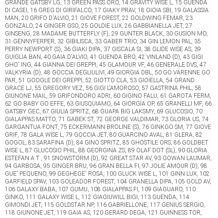
GRANDE GATSBY LG, 13 GREEN PASS ORO, 14 GRAVITY WISE L, 15 GUENDA
DI CASEI, 16 GREG DI GIRIFALCO, 17 GIAKY PRAV, 18 GIOIA SBI, 19 GALASSIA
MAN, 20 GRIFO D'ALVIO, 21 GIOVE FOREST, 22 GOLDWING FEMAR, 23
GONZALO, 24 GINGER GSO, 25 GOLDIE LUX, 26 GABBIANELLA JET, 27
GINSENG, 28 MADAME BUTTERFLY (F), 29 GUNTER BLACK, 30 GUSION MO,
31 GENNYFERPER, 32 GIBILISCA, 33 GABER TRIO, 34 GIN LEMON PAL, 35
PERRY NEWPORT (S), 36 GIAKI DIPA, 37 GISCALA SI, 38 GLIDE WISE AS, 39
GUIGLIA BAN, 40 GAIA D'ALVIO, 41 GUENDA BRO, 42 VINLAND (D), 43 GIGI
GHO' ING, 44 GIANNA DEI GREPPI, 45 GLAMOUR VF, 46 GENERALE DVS, 47
VALKYRIA (D), 48 GOCCIA DEGLIULIVI, 49 GIORGIA DBL, 50 GO VARENNE GO
PAR, 51 GOOGLE DEI GREPPI, 52 GIOTTO CLA, 53 GIOIELLA, 54 GRAND
GRACE LJ, 55 GREGORY VEZ, 56 GIGI L'AMOROSO, 57 GASTRINA PHIL, 58
GIUNONE MAIL, 59 GRIFONDORO ADRI, 60 GIGINO FALU, 61 GAROTA FERM,
62 GO BABY GO EFFE, 63 GIUSQUIAMO, 64 GIORGIA OP, 65 GRANELLI MF, 66
GATSBY GEC, 67 GIULIA SPRITZ, 68 GUAPA BIG LAKSMY, 69 GLUCOSIO, 70
GIALAPPAS MATTO, 71 GABEK ST, 72 GEORGE VALDIMAR, 73 GLORIA US, 74
GARGANTUA FONT, 75 ECKERMANN BROLINE (S), 76 GINKGO SM, 77 GIOVE
GRIF, 78 GALA WISE L, 79 GOCCIA JET, 80 GUARCINO AVAL, 81 GLERA, 82
GOGOL, 83 SARAFINA (D), 84 GINO SPRITZ, 85 GHOSTILE ORS, 86 GOLDBET
WISE L, 87 GLUCOSIO PHIL, 88 GEORGINA ZS, 89 OLAF DOT (SL), 90 GLORIA
ESTEFAN A T , 91 SNOWSTORM (D), 92 GREAT STAR AV, 93 GOWAN LAUMAR,
94 GARBOSA, 95 GINGER BRU, 96 GRAN BELLA FI, 97 JOLIE AMOUR (D), 98
GUE' PEQUENO, 99 GEGHEGE' ROSA, 100 GLUCK WISE L, 101 GINN LUX, 102
GARFIELD SPAV, 103 GOLEADOR FOREST, 104 GRANELLA DIPA, 105 GOLD AV,
106 GALAXY BABA, 107 GUMU, 108 GIALAPPAS FI, 109 GIAGUARO, 110
GINKO, 111 GALAXY WISE L, 112 GIAGIUWILL BIGI, 113 GUENDA, 114
GIMONDI JET, 115 GOLDSTAR NP, 116 GABRIELLONE, 117 GENIUS SERGIO,
118 GIUNONE JET, 119 GAIA AS, 120 GERARD DEGA, 121 GUINNESS TOR,