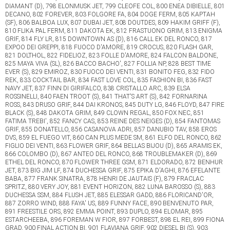
DIAMANT (D), 798 ELONMUSK JET, 799 CLEOFE COL, 800 ENEA DIBIELLE, 801
DECANO, 802 FOREVER, 803 FOLGORE FA, 804 DOGE FERM, 805 KAPTAH
(SF), 806 BALBOA LUX, 807 DUBAI JET, 808 DOUTDES, 809 HAKIM GRIFF (F),
810 FLIKA PAL FERM, 811 DAKOTA EK, 812 FRASTUONO GRIM, 813 ENIGMA
GRIF, 814 FLY LR, 815 DOWNTOWN AS (D), 816 CALL EK DEL RONCO, 817
EXPOO DEI GREPPI, 818 FUOCO D'AMORE, 819 CROCUS, 820 FLASH GAR,
821 DOLTHOL, 822 FIDELIOZ, 823 FOLLE D'AMORE, 824 FALCON BALDONE,
825 MAYA VIVA (SL), 826 BACCO BACHO', 827 FOLLIA NP, 828 BEST TIME
EVER (S), 829 EMIROZ, 830 FUOCO DEI VENTI, 831 BONITO FEG, 832 FIDO
REK, 833 COCKTAIL BAR, 834 FAST LOVE COL, 835 FASHION BI, 836 FAST
NAVY JET, 837 FINN DI GIRIFALCO, 838 CRISTALLO ARC, 839 ELSA
ROSSINELLI, 840 FAEN TROOT (S), 841 THAT'S ART (S), 842 FORNARINA
ROSS, 843 DRUSO GRIF, 844 DAI KRONOS, 845 DUTY LG, 846 FLOYD, 847 FIRE
BLACK (S), 848 DAKOTA GRIM, 849 CLOWN REGAL, 850 FOX NEC, 851
FATIMA TREBI', 852 FANCY CAS, 853 REINE DES NEIGES (D), 854 FANTOMAS
GRIF, 855 DONATELLO, 856 CASANOVA ADRI, 857 DANUBIO TAV, 858 EROS
DVS, 859 EL FUEGO VIT, 860 CAN PLUS MEDE SM, 861 ELFO DEL RONCO, 862
FIGLIO DEI VENTI, 863 FLOWER GRIF, 864 BELLAS BIJOU (D), 865 ARAMIS EK,
866 COLOMBO (D), 867 ANTEO DEL RONCO, 868 TROUBLEMAKER (D), 869
ETHEL DEL RONCO, 870 FLOWER THREE GSM, 871 ELDORADO, 872 BENHUR
JET, 873 BIG JIM LF, 874 DUCHESSA GRIF, 875 EPIKA D'AGHI, 876 EFELANTE
BABA, 877 FRANK SINATRA, 878 HENRI DE JAUTAIS (F), 879 FRACLAC
SPRITZ, 880 VERY JOY, 881 EVENT HORIZON, 882 LUNA BAROSSO (S), 883
DUCHESSA SSM, 884 FLUSH JET, 885 ELESSAR GADD, 886 FLORICAND'OR,
887 ZORRO WIND, 888 FAYA' US, 889 FUNNY FACE, 890 BENVENUTO PAR,
891 FREESTILE ORS, 892 EMMA POINT, 893 DUPLO, 894 ELOMAR, 895
ESTARCHEEBA, 896 FOREMAN W FIOR, 897 FORBEST, 898 EL REI, 899 FIONA
GRAD, 900 FINAL ACTION BI, 901 FLAVIANA GRIF, 902 DIESEL BI (S), 903