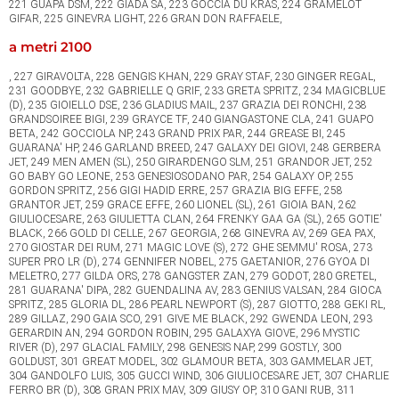
221 GUAPA DSM, 222 GIADA SA, 223 GOCCIA DU KRAS, 224 GRAMELOT
GIFAR, 225 GINEVRA LIGHT, 226 GRAN DON RAFFAELE,
a metri 2100
, 227 GIRAVOLTA, 228 GENGIS KHAN, 229 GRAY STAF, 230 GINGER REGAL,
231 GOODBYE, 232 GABRIELLE Q GRIF, 233 GRETA SPRITZ, 234 MAGICBLUE
(D), 235 GIOIELLO DSE, 236 GLADIUS MAIL, 237 GRAZIA DEI RONCHI, 238
GRANDSOIREE BIGI, 239 GRAYCE TF, 240 GIANGASTONE CLA, 241 GUAPO
BETA, 242 GOCCIOLA NP, 243 GRAND PRIX PAR, 244 GREASE BI, 245
GUARANA' HP, 246 GARLAND BREED, 247 GALAXY DEI GIOVI, 248 GERBERA
JET, 249 MEN AMEN (SL), 250 GIRARDENGO SLM, 251 GRANDOR JET, 252
GO BABY GO LEONE, 253 GENESIOSODANO PAR, 254 GALAXY OP, 255
GORDON SPRITZ, 256 GIGI HADID ERRE, 257 GRAZIA BIG EFFE, 258
GRANTOR JET, 259 GRACE EFFE, 260 LIONEL (SL), 261 GIOIA BAN, 262
GIULIOCESARE, 263 GIULIETTA CLAN, 264 FRENKY GAA GA (SL), 265 GOTIE'
BLACK, 266 GOLD DI CELLE, 267 GEORGIA, 268 GINEVRA AV, 269 GEA PAX,
270 GIOSTAR DEI RUM, 271 MAGIC LOVE (S), 272 GHE SEMMU' ROSA, 273
SUPER PRO LR (D), 274 GENNIFER NOBEL, 275 GAETANIOR, 276 GYOA DI
MELETRO, 277 GILDA ORS, 278 GANGSTER ZAN, 279 GODOT, 280 GRETEL,
281 GUARANA' DIPA, 282 GUENDALINA AV, 283 GENIUS VALSAN, 284 GIOCA
SPRITZ, 285 GLORIA DL, 286 PEARL NEWPORT (S), 287 GIOTTO, 288 GEKI RL,
289 GILLAZ, 290 GAIA SCO, 291 GIVE ME BLACK, 292 GWENDA LEON, 293
GERARDIN AN, 294 GORDON ROBIN, 295 GALAXYA GIOVE, 296 MYSTIC
RIVER (D), 297 GLACIAL FAMILY, 298 GENESIS NAP, 299 GOSTLY, 300
GOLDUST, 301 GREAT MODEL, 302 GLAMOUR BETA, 303 GAMMELAR JET,
304 GANDOLFO LUIS, 305 GUCCI WIND, 306 GIULIOCESARE JET, 307 CHARLIE
FERRO BR (D), 308 GRAN PRIX MAV, 309 GIUSY OP, 310 GANI RUB, 311