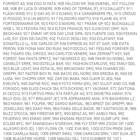
FORREST AS, 904 EGO DI FATA, 905 FALCON WF, 906 EMENEL, 907 FOLLOW
ME, 908 BY LUCA DI VENERE, 909 KING OF TERRAIL (F), 910 DALLASTY, 911
FLASH WIND, 912 D DAY AS, 913 ELNINO, 914 CARABINIERE PEL, 915 CRESUS
DI POGGIO, 916 UN BESITO, 917 FILODORO MATTO, 918 FLAME AD, 919
FORTEDEIMARMI DR, 920 FATO D'AMORE, 921 FRANK OP, 922 BUONGALLO
WISE L, 923 FEDORA FAS, 924 ELTON FRANCIS, 925 DJOKOVIC GRIF, 926
BECKHAM, 927 EMMY VIP, 928 DAY LOVE DIPA, 929 FUENTE CAS, 930 FEMON
LUIS, 931 EDIN DEI DALTRI, 932 FUOCO DEGLI DEI, 933 ECLATANT, 934
DONATELLO LL, 935 CARLOS OP, 936 EXPRESS AV, 937 ET GAR, 938 EVITA
PERON, 939 FIONA MAY DEI RUM, 940 FOSCOLO, 941 FEELING FOREVER (S),
942 FIGARO DEL CIRCEO, 943 CARLITOS VENERE, 944 ZERMATT KEY, 945
FOREST, 946 FANTA SPRITZ, 947 NEGRESCO (D), 948 FAKIR DU NOBEL, 949
CAMELOT ERRE, 950 ESTELLA BAR, 951 FASHION STARLOVE, 952 EMILY SSG,
953 BLUE LIGHT, 954 ESTIA SL, 955 BROADWAY ORO, 956 CHAMES DEI
GREPPI, 957 FASTER BOY RI, 958 BACIO DEL NORD, 959 DRESDA BI, 960 DE
LUISA, 961 CHOPIN GRIF, 962 ZAR DEI BABA, 963 CLAYR DI JESI, 964
EVELYN'S, 965 DAFNE ROC, 966 KYOTO FERM (DK), 967 ELLIOT AND CO, 968
FORGIDO, 969 ELIOS CHUCK SM, 970 DICKENS, 971 VAOMAR, 972 DAYTONA
DI CECCO, 973 FURTIVO PRAV, 974 FARTLEK AS, 975 DEMETRA MANY, 976
BILLY IDOL (S), 977 BRILIANT JET, 978 ASPRAMARE AMA, 979 BAGHEERA LZ,
980 FANNY, 981 FOLPEK, 982 DARDO BARGAL, 983 BREST DEI GREPPI, 984
ZEMELLINO, 985 DANY PAN, 986 FIABA DELLE BADIE, 987 EASTWOOD BI, 988
BUZZ STECCA, 989 FIRESTAR BFC, 990 BENZ AS, 991 AMELY PAN, 992
FEUERWO, 993 ENNIO GRIF, 994 ENIGMA REKSTAR, 995 ELISIR LIFE, 996
ECLISSI BFC, 997 ENANDOAH N'GREGHI, 998 FLY STEP, 999 ZOOM OP, 1000
ALLEGRO BYD (D), 1001 FLORA CR, 1002 EVA BIG, 1003 ELTON PRIDE GAR,
1004 CAMILLA BASS, 1005 ERNST INNO, 1006 CARACAS SPAV, 1007 ELVA JET,
1008 BLACKFIRE HORSE, 1009 MAUGLI (SL), 1010 CLIMBER (S), 1011