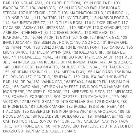
BAR, 100 INGUAR ASM, 101 ISABEL DEI GIOVI, 102 IN ORBITA BI, 103
ISADORA GRIF, 104 IVANO SSG, 105 IN HOC SIGNO PAR, 106 IMOLAG
STECCA, 107 IMPRENDIBILE GRIF, 108 IMAGINATION CLUB, 109 INDRO LL,
110 INGRID MAIL, 111 IDA TRIO, 112 INVICTUS JET, 113 INARIS DI POGGIO,
114 IRAFUNESTA SPRITZ, 115 IO TU E LA ROSA, 116 IN EXCELSIS ART, 117
ITACA BIG LAKSMY, 118 IUPITER MAIL, 119 IRIDE VF, 120 IOKOVIC JET, 121
AMBUSH INTHE NIGHT (S), 122 ISABEL DORIAL, 123 IRIS AMG, 124
ICAROGAL, 125 INCANTATOR, 126 INSTINCT GRIF, 127 INBANK GEC, 128
INVICTUS CARAF, 129 IBSEN DEL RONCO, 130 IAGO ROC, 131 IPAZIA GPD,
132 I WANT YOU, 133 ISONZO MAIL, 134 IL PIRATA FONT, 135 ICARO SL, 136
ISIGNY DANCE, 137 MEERA WYNN (DK), 138 IGLESIAS GRIF, 139 ISLA DEI
GREPPI, 140 ISABELLE INDAL, 141 INDIGO ROC, 142 IOLANDA OP, 143 ITALO
JET, 144 IMOLA CS, 145 ICEBERG BI, 146 INVIDIA ITALIA, 147 IBARBO ZACK,
148 ILLINOIS BEST, 149 IMPATTO, 150 IL BEL RENE INDAL, 151 ITALIENNES,
152 INDURAIN, 153 INOKI LJ, 154 IMPERIA PLAY, 155 ILIAS D'ARC, 156 INDIA
DEL RONCO, 157 IGEA TRIO, 158 IENA FI, 159 ICHNUSA BAR, 160 INVITUS
BAR, 161 IBRIDA, 162 IVANKA GSO, 163 IPRAXA, 164 IKER EK, 165 IMAGIN
COL, 166 ICARO MAIL, 167 IRON LADY EFFE, 168 INDONESIA LAKSMY, 169
IGOR TREBI', 170 ISSEY DI POGGIO, 171 IMPREVEDIBILE EOS, 172 IMPLICATO,
173 IPOMEA DI POGGIO, 174 IRON OF STEEL, 175 ITACA WISE L, 176 IDEAL
VICTORY, 177 IMPETO GRIM, 178 INTERSTELLAR GM, 179 INOXMAR, 180
ISTRIONE LUIS, 181 ILJOKER MAKER, 182 IROSEZ, 183 ISIDE TREBI', 184
ITALO SSG, 185 ICEBERG LP, 186 INDIANFIRE WF, 187 ICARO ZACK, 188 ILE
ROUGE DANCE, 189 ICE LADY BI, 190 ILGAIO JET, 191 IPANEMA BI, 192 IRIS
CAP, 193 IPOOH DEL RONCO, 194 IGOR LL, 195 ISABELLA PLAY, 196 ITACA
TRIO, 197 IPHONE BAR, 198 IMPRESSIVE GIO, 199 I LOVE YOU TRIO, 200 IPER
ORAZIO, 201 IREN SM, 202 ISABEL FEMAR,