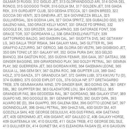
GILMAR DI RUGGI, 312 GIGLIO JET, 313 GLORYANDGOLD ARI, 314 GOYA DEL
RONCO, 315 GOOGOO THOR, 316 GOLIA SM, 317 GOLDEN JET, 318 GIADA
REK, 319 GURDJIEFF CLUB, 320 GEISHA STECCA, 321 GIKEN BREED, 322
GOCCIA DEI VENTI, 323 GINEVRA JET, 324 GIOVINEZZA BELLA, 325
GULLIVERGAL, 326 GODIVA LAN, 327 GIOIA SPRITZ, 328 GUBALDO GSO, 329
GALENO MAIL, 330 GRACE KELLY MONT, 331 GRACE FD SPRING, 332
GOOGLE EK, 333 GROZER, 334 GALAPAGO, 335 GATORADE FONT, 336
GRACE TOR, 337 GIORDANYA LJ, 338 GRACEKELLYMUTTLEY, 339
GATTOPARDO BALDO, 340 GIASMIN CAL, 341 GIUDITTA DVS, 342 GETAWAY
LG, 343 GALLA TRGF RISAIA, 344 GALAXY MAIL, 345 GLITTER RL, 346
GRAFFIO AZZURRO, 347 GERICO, 348 GLORIA DEI VELTRI, 349 GIGIBIGIO JET,
350 GIN TONIC LP, 351 GALAXY WF, 352 GIOIA PURA DAY, 353 GELSO
BIANCO, 354 GASTON ROC, 355 GUDIYA FEMAR, 356 GAIA, 357 GATEAU, 358
GINGER BAGGINS, 359 GIRARDENGO PLAY, 360 GOLDY PETRAL, 361 GEMMA
PLAY, 362 GUERRIERA JET, 363 GIORDAN KRIS, 364 GASSMAN LEONE, 365
GIULIA LL, 366 GEM SKY, 367 GLERA ROC, 368 GIUPITER LUX, 369 GIAC
HOLZ, 370 GANZA, 371 GRANDUCA SAT, 372 GARIN LUBI, 373 KIKUYU TU (D),
374 GUBBIO, 375 GOOD EXPLOIT COL, 376 GOLIA NP, 377 GRETAGARBO
TREB, 378 GEMMAKIARA WIND, 379 GINGER BAR, 380 GOING ON, 381 GREY
DBL, 382 GIUPPITER SM, 383 GLADIATORE LOU, 384 GOMBITELLI, 385
GRANDEUR FAS, 386 GEODESSA RAL, 387 GIORDANO, 388 GALAXY STAF, 389
GUAPO MD, 390 GOOGLE BI, 391 GENNIFER PRED, 392 GIUSY DIPA, 393
ALVARO BE (D), 394 GUAPPO, 395 GALENA SSM, 396 GIOTTO LEONE SAT, 397
GIONNDOLLAR, 398 GHALI PETRAL, 399 GHAZI MIL, 400 GIUSY SM, 401
GODZILLA SAN, 402 GEORGE DEGLIULIVI, 403 GUS FRING, 404 GAETANO
JET, 405 GERONIMO JET, 406 GIGANT, 407 GALILEO IZ, 408 GALAXY HORSE,
409 GUATEMALA VIK, 410 GIULYSS, 411 GILDA TREB, 412 GEORGE DEL SILE,
413 GULLIVER EK, 414 GUINET SM, 415 ELEANORA FAGAN (S), 416 GAUGUIN