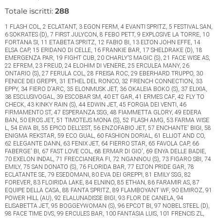
Totale iscritti:
288
1 FLASH COL, 2 ECLATANT, 3 EGON FERM, 4 EVANTI SPRITZ, 5 FESTIVAL SAN,
6 SOKRATES (D), 7 FIRST JULYCON, 8 FEBO PETT, 9 EXPLOSIVE LA TORRE, 10
FORTANA SI, 11 ETABETA SPRITZ, 12 FABIO BI, 13 ELTON JOHN EFFE, 14
ELSA CAP, 15 ERIDANO DI CELLE, 16 FRANKIE BAR, 17 SHELDRAKE (D), 18
EMERGENZA PAR, 19 FIGHT CUB, 20 CHARLY'S MAGIC (S), 21 FACE WISE AS,
22 EFREM, 23 FREUD, 24 ELOHIM DI VENERE, 25 ERCULEA MANY, 26
ONTARIO (S), 27 FERULA COL, 28 FREISA ROC, 29 EBERHARD TRUPPO, 30
FENICE DEI GREPPI, 31 ETHEL DEL RONCO, 32 FRENCH CONNECTION, 33
EPPY, 34 FIERO D'ARC, 35 ELONMUSK JET, 36 OKALEIA BOKO (S), 37 ELIXIA,
38 ESCLUSIVOGAL, 39 ESCOBAR SM, 40 ET GAR, 41 ERMES CAF, 42 FLY TO
CHECK, 43 KINKY RAIN (S), 44 EDWIN JET, 45 FORGIA DEI VENTI, 46
FIRMAMENTO ST, 47 ESPERANZA SSG, 48 FIAMMETTA GLORY, 49 EDERA
BAN, 50 EROS JET, 51 TIMOTEJS MONA (S), 52 FLASH AMG, 53 FARMA WISE
L, 54 EWA BI, 55 EPICO DELL'EST, 56 ENZOFABIO JET, 57 ENCHANTE' BIGI, 58
ENIGMA REKSTAR, 59 ECO GUAL, 60 FASHION DORIAL, 61 ELLIOT AND CO,
62 ELEGANTE DANN, 63 FENIX JET, 64 FIERRO STAR, 65 FAVOLA CAP, 66
FABERGE' BI, 67 FAST LOVE COL, 68 ERMAR DI GIO', 69 ENYA DELLE BADIE,
70 EXELON INDAL, 71 FRECCIANERA FI, 72 NGANNOU (S), 73 FIGARO SBI, 74
EMILY, 75 SAN DONATO (S), 76 FLORIDA BAR, 77 ELTON PRIDE GAR, 78
ECLATANTE SE, 79 ESEDOMANI, 80 EVA DEI GREPPI, 81 EMILY SSG, 82
FOREVER, 83 FLOIRIDA LAKE, 84 ELNINO, 85 ETHAN, 86 FARAMIR AS, 87
EQUIPE DELLA CASA, 88 FANTA SPRITZ, 89 FLAMBOYANT WF, 90 EMIROZ, 91
POWER HILL (AU), 92 ELALUNADISSE BIGI, 93 FLOR DE CANELA, 94
ELISABETTA JET, 95 BOGGEYWOMAN (S), 96 EPCOT BI, 97 NOBEL STEEL (D),
98 FACE TIME DVS, 99 ERCULES BAR, 100 FANTASIA LUIS, 101 FRENCIS ZL,