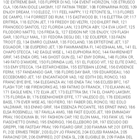
102 EXTREME BAR, 103 FLIPPER DI NO, 104 EVENT HORIZON, 105 ETRUSCO
CLA, 106 FAN IDOLE LAKSMY, 107 FATIMA TREBI', 108 FORNARINA ROSS, 109
ENJOY DREAM, 110 ELEOZ, 111 FEEL HAPPY, 112 FETONTE SL, 113 FLORES
DE CAMPO, 114 FORREST DEI RUM, 115 EASTWOOD BI, 116 ELETTRA OP, 117
ERITREA, 118 ELTON JET, 119 FREDDY DEI VELTRI, 120 EHLERT PAR, 121
FRANCISCO SANTOS, 122 FLORIDA LAN, 123 EPICA ABY, 124 EVA LIGHT, 125
FILODORO MATTO, 126 FREIA SL, 127 EDISON NP, 128 ENJOY, 129 FLASH
GAR, 130 FILLY MAIL, 131 FEDORA DEGLI DEI, 132 EOLIEPER, 133 FAEN
TROOT (S), 134 EMIRO CLEMAR, 135 FOCLAND, 136 ERTISTONE JET, 137
EGUADOR, 138 EUSPERIO JET, 139 FIAMMANERA FI, 140 ESHAAL MIL, 141 EL
CHAPO STECCA, 142 EAGLE WISE L, 143 EUPHORIA ROC, 144 FAHRENHEIT
GRIF, 145 ENEA ORS, 146 GHOST GUN (S), 147 EMY DORIAL, 148 FLORA CR,
149 FATO D'AMORE, 150 FLORINDA LUIS, 151 EL FUEGO VIT, 152 ELITE D'ARC,
153 EMY STECCA, 154 ESTARCHEEBA, 155 ESTEBAN LEONE, 156 EVIDENCE
FERM, 157 FANDANGO GAR, 158 FLORIS DAY BAR, 159 EDUARDEAU, 160
ECCEBOMBO JET, 161 ENCANTADOR VAD, 162 EDITH DEL RONCO, 163
FRANC BYE BYE, 164 ELEGANZA AV, 165 ENEA TAV, 166 ECLISSI BFC, 167
FLASH TOP, 168 FIREWORKS AS, 169 FATIMO DI FRANCK, 170 ELKANN AS,
171 EAGLE MEN, 172 ELVA JET, 173 ELETTRA SM, 174 EL CHAPO LAKSMY,
175 FLORIDA BI, 176 EISENHOWER EFFE, 177 VALESCO (D), 178 EDELWEIS
BASS, 179 EVER WISE AS, 180 FIERO, 181 FABER DEL RONCO, 182 EOLO
VALDIMAR, 183 ENNIO GRIF, 184 ESSENZA PICCANTE, 185 ERNST INNO, 186
ELSA ROSSINELLI, 187 FAVILLA AMG, 188 FAST EQUOS JET, 189 EMMADAY
PRAV, 190 EXUMA BI, 191 FASHION CAP, 192 ELON MAIL, 193 FAYA' US, 194
FIASCHETTO DIVINO, 195 ENDRIGO, 196 ELLEBORO DR, 197 ESCUDO DEI
GREPPI, 198 FASTDAY PRAV, 199 FIGARO GRIF, 200 FIAMMA NP, 201 EIFFEL
FI, 202 ERMES TREBI', 203 ELOY JO FRANCIS, 204 ECLISSI RAMADA, 205
FARAOND'OR, 206 EMPIREO, 207 ENEA SL, 208 ELIGIBLE BI, 209 FIABA DEL