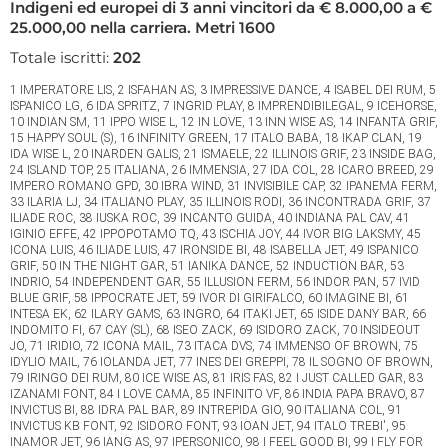
Indigeni ed europei di 3 anni vincitori da € 8.000,00 a €
25.000,00 nella carriera. Metri 1600
Totale iscritti:
202
1 IMPERATORE LIS, 2 ISFAHAN AS, 3 IMPRESSIVE DANCE, 4 ISABEL DEI RUM, 5
ISPANICO LG, 6 IDA SPRITZ, 7 INGRID PLAY, 8 IMPRENDIBILEGAL, 9 ICEHORSE,
10 INDIAN SM, 11 IPPO WISE L, 12 IN LOVE, 13 INN WISE AS, 14 INFANTA GRIF,
15 HAPPY SOUL (S), 16 INFINITY GREEN, 17 ITALO BABA, 18 IKAP CLAN, 19
IDA WISE L, 20 INARDEN GALIS, 21 ISMAELE, 22 ILLINOIS GRIF, 23 INSIDE BAG,
24 ISLAND TOP, 25 ITALIANA, 26 IMMENSIA, 27 IDA COL, 28 ICARO BREED, 29
IMPERO ROMANO GPD, 30 IBRA WIND, 31 INVISIBILE CAP, 32 IPANEMA FERM,
33 ILARIA LJ, 34 ITALIANO PLAY, 35 ILLINOIS RODI, 36 INCONTRADA GRIF, 37
ILIADE ROC, 38 IUSKA ROC, 39 INCANTO GUIDA, 40 INDIANA PAL CAV, 41
IGINIO EFFE, 42 IPPOPOTAMO TQ, 43 ISCHIA JOY, 44 IVOR BIG LAKSMY, 45
ICONA LUIS, 46 ILIADE LUIS, 47 IRONSIDE BI, 48 ISABELLA JET, 49 ISPANICO
GRIF, 50 IN THE NIGHT GAR, 51 IANIKA DANCE, 52 INDUCTION BAR, 53
INDRIO, 54 INDEPENDENT GAR, 55 ILLUSION FERM, 56 INDOR PAN, 57 IVID
BLUE GRIF, 58 IPPOCRATE JET, 59 IVOR DI GIRIFALCO, 60 IMAGINE BI, 61
INTESA EK, 62 ILARY GAMS, 63 INGRO, 64 ITAKI JET, 65 ISIDE DANY BAR, 66
INDOMITO FI, 67 CAY (SL), 68 ISEO ZACK, 69 ISIDORO ZACK, 70 INSIDEOUT
JO, 71 IRIDIO, 72 ICONA MAIL, 73 ITACA DVS, 74 IMMENSO OF BROWN, 75
IDYLIO MAIL, 76 IOLANDA JET, 77 INES DEI GREPPI, 78 IL SOGNO OF BROWN,
79 IRINGO DEI RUM, 80 ICE WISE AS, 81 IRIS FAS, 82 I JUST CALLED GAR, 83
IZANAMI FONT, 84 I LOVE CAMA, 85 INFINITO VF, 86 INDIA PAPA BRAVO, 87
INVICTUS BI, 88 IDRA PAL BAR, 89 INTREPIDA GIO, 90 ITALIANA COL, 91
INVICTUS KB FONT, 92 ISIDORO FONT, 93 IOAN JET, 94 ITALO TREBI', 95
INAMOR JET, 96 IANG AS, 97 IPERSONICO, 98 I FEEL GOOD BI, 99 I FLY FOR