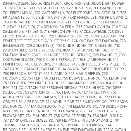
DINAMICO SERF, 695 DORIDE MOON, 696 CRASH BANDICOOT, 697 POWER
TOOMA (S), 698 ATTENTI AL LUPO, 699 AZZOLINA REK, 700 DJANGO CUP,
701 FIRST LADY VL, 702 CASTORE LUX, 703 ELITE D'ARC, 704 FATIDIQUE, 705
FINALMENTE DL, 706 ELETTRA SM, 707 FERDINANDO JET, 708 FRIDA SPRITZ,
709 DONCASTER, 710 FIORENZA CLA, 711 EVITA NOBEL, 712 FRAMBOISE,
713 EARLY LOVE (D), 714 DELMONICA FERM, 715 BRAVE LOVIN (S), 716 ENYA
DELLE BADIE, 717 DENIS, 718 VERDON WF, 719 FACILE JOYEUSE, 720 DEUS
EK, 721 EVITA RISAIA TRGF, 722 DURSAMORE SM, 723 CONTESSA SSM, 724
FEVER TREE EFFE, 725 FLAVIO JET, 726 BLACK OUT PAX, 727 FANTASIA, 728
BELLEVUE (S), 729 ZOLA KEY (S), 730 DINDIRINDINA, 731 CIGLES GO, 732
DAWSON DEI GREPPI, 733 EOLO VALDIMAR, 734 DONNE MOI GLORY, 735
FANTASY BLACK, 736 FLUSH NOIRE, 737 HOLGER (DK), 738 EVA LIGHT, 739
COLTWINE DI CASEI, 740 CICLONE PETRAL, 741 ELE LAMBORGHINI, 742
FIRIFIFI COL, 743 E LOVE BKS, 744 BLUEZ, 745 VORTICE LEO, 746 FAKEL FIN,
747 CAROLE RAMAGE, 748 FARFUGLIA GNAFA', 749 DECIMOMERIDIO GPD,
750 FREEDOM BY TONY, 751 FLAMINIO, 752 MAGIC RIFF (S), 753
FIOCCONERO, 754 FERRIANO EFFE, 755 DEGAS DEL RONCO, 756 ELTON CAP,
757 FELIX REK, 758 FIRST DES COL, 759 BALSAMO LEONE, 760 BEAUTIFUL
BOY, 761 COUNTACH, 762 FERDIFAN DIRISAIA, 763 DELHI ROC, 764 DEPP
DELL'OLMO, 765 EINSTEIN GRIF, 766 FLAURA, 767 CATWALK PINK, 768
APOCALYPSE ERRE, 769 CAIMAN, 770 FUTURA, 771 ENDRIGO, 772 ENEA
ORS, 773 FALAISE DANCE, 774 ACHILLE CAF, 775 ENJOY KEY COL, 776 ZADIG
DEL RONCO, 777 MARILYN BOKO (NL), 778 ELEMIS D'ORIO, 779 DESDEMONA
ROSS, 780 FRIDA DEL RONCO, 781 FERNANDA, 782 EAGLE WISE L, 783
FLOWCHART, 784 FIANDRA ST, 785 KATIA DE PARIS (F), 786 DIABLO DI NO,
787 DARK ORS, 788 UMBESI (S), 789 FILIPPO RE, 790 CANDY SPRITZ, 791
JASMINE DRAGON (D), 792 BALDWIN, 793 FAN IDOLE LAKSMY, 794
BRICCONE BELLO, 795 EMERGENZA PAR, 796 FANTASIA LUIS, 797 YUCATAN