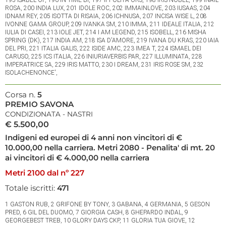
ROSA, 200 INDIA LUX, 201 IDOLE ROC, 202 IMMAINLOVE, 203 IUSAAS, 204
IDNAM REY, 205 ISOTTA DI RISAIA, 206 ICHNUSA, 207 INCISA WISE L, 208
IVONNE GAMA GROUP, 209 IVANKA SM, 210 IMMA, 211 IDEALE ITALIA, 212
IULIA DI CASEI, 213 IOLE JET, 214 I AM LEGEND, 215 ISOBELL, 216 MISHA
SPRING (DK), 217 INDIA AM, 218 ISA D'AMORE, 219 IVANA DU KRAS, 220 IAIA
DEL PRI, 221 ITALIA GALIS, 222 ISIDE AMC, 223 IMEA T, 224 ISMAEL DEI
CARUSO, 225 ICS ITALIA, 226 INIURIAVERBIS PAR, 227 ILLUMINATA, 228
IMPERATRICE SA, 229 IRIS MATTO, 230 I DREAM, 231 IRIS ROSE SM, 232
ISOLACHENONCE',
Corsa n.
5
PREMIO SAVONA
CONDIZIONATA - NASTRI
€ 5.500,00
Indigeni ed europei di 4 anni non vincitori di €
10.000,00 nella carriera. Metri 2080 - Penalita' di mt. 20
ai vincitori di € 4.000,00 nella carriera
Metri 2100 dal nº 227
Totale iscritti:
471
1 GASTON RUB, 2 GRIFONE BY TONY, 3 GABANA, 4 GERMANIA, 5 GESON
PRED, 6 GIL DEL DUOMO, 7 GIORGIA CASH, 8 GHEPARDO INDAL, 9
GEORGEBEST TREB, 10 GLORY DAYS CKP, 11 GLORIA TUA GIOVE, 12