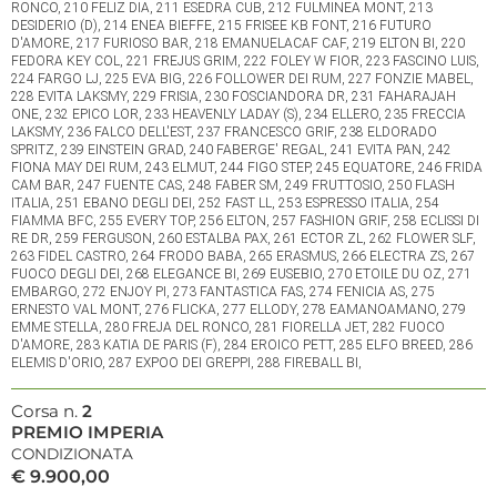
RONCO, 210 FELIZ DIA, 211 ESEDRA CUB, 212 FULMINEA MONT, 213
DESIDERIO (D), 214 ENEA BIEFFE, 215 FRISEE KB FONT, 216 FUTURO
D'AMORE, 217 FURIOSO BAR, 218 EMANUELACAF CAF, 219 ELTON BI, 220
FEDORA KEY COL, 221 FREJUS GRIM, 222 FOLEY W FIOR, 223 FASCINO LUIS,
224 FARGO LJ, 225 EVA BIG, 226 FOLLOWER DEI RUM, 227 FONZIE MABEL,
228 EVITA LAKSMY, 229 FRISIA, 230 FOSCIANDORA DR, 231 FAHARAJAH
ONE, 232 EPICO LOR, 233 HEAVENLY LADAY (S), 234 ELLERO, 235 FRECCIA
LAKSMY, 236 FALCO DELL'EST, 237 FRANCESCO GRIF, 238 ELDORADO
SPRITZ, 239 EINSTEIN GRAD, 240 FABERGE' REGAL, 241 EVITA PAN, 242
FIONA MAY DEI RUM, 243 ELMUT, 244 FIGO STEP, 245 EQUATORE, 246 FRIDA
CAM BAR, 247 FUENTE CAS, 248 FABER SM, 249 FRUTTOSIO, 250 FLASH
ITALIA, 251 EBANO DEGLI DEI, 252 FAST LL, 253 ESPRESSO ITALIA, 254
FIAMMA BFC, 255 EVERY TOP, 256 ELTON, 257 FASHION GRIF, 258 ECLISSI DI
RE DR, 259 FERGUSON, 260 ESTALBA PAX, 261 ECTOR ZL, 262 FLOWER SLF,
263 FIDEL CASTRO, 264 FRODO BABA, 265 ERASMUS, 266 ELECTRA ZS, 267
FUOCO DEGLI DEI, 268 ELEGANCE BI, 269 EUSEBIO, 270 ETOILE DU OZ, 271
EMBARGO, 272 ENJOY PI, 273 FANTASTICA FAS, 274 FENICIA AS, 275
ERNESTO VAL MONT, 276 FLICKA, 277 ELLODY, 278 EAMANOAMANO, 279
EMME STELLA, 280 FREJA DEL RONCO, 281 FIORELLA JET, 282 FUOCO
D'AMORE, 283 KATIA DE PARIS (F), 284 EROICO PETT, 285 ELFO BREED, 286
ELEMIS D'ORIO, 287 EXPOO DEI GREPPI, 288 FIREBALL BI,
Corsa n.
2
PREMIO IMPERIA
CONDIZIONATA
€ 9.900,00