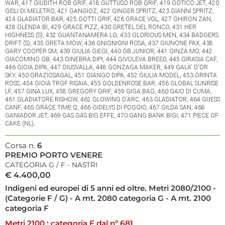
WAR, 417 GIUDITH ROB GRIF, 418 GUTTUSO ROB GRIF, 419 GOTICO JET, 420
GISLI DI MELETRO, 421 GANGIOZ, 422 GINGER SPRITZ, 423 GIANNI SPRITZ,
424 GLADIATOR BAR, 425 GOTTI GRIF, 426 GRACE VGL, 427 GHIRON ZAN,
428 GLENDA BI, 429 GRACE PIZZ, 430 GRETEL DEL RONCO, 431 HER
HIGHNESS (S), 432 GUANTANAMERA LG, 433 GLORIOUS MEN, 434 BADGERS
DRIFT (S), 435 GRETA MOW, 436 GNIGNIGNI ROSA, 437 GIUNONE PAX, 438
GARY COOPER SM, 439 GIULIA GIEGI, 440 GB JUNIOR, 441 GINZA MO, 442
GIACOMINO GB, 443 GINEBRA DIPI, 444 GIVOLEVA BREED, 445 GIRASIA CAF,
446 GIOIA DIPA, 447 GIUSVALLA, 448 GONZAGA MAKER, 449 GALA' D'OR
SKY, 450 GRAZIOSAGAL, 451 GIANGO DIPA, 452 GIULIA MODEL, 453 GRINTA
ROSS, 454 GIOIA TRGF RISAIA, 455 GOLDENROSE BAR, 456 GLOBAL SUNRISE
LF, 457 GINA LUX, 458 GREGORY GRIF, 459 GIGA BAG, 460 GAIO DI CUMA,
461 GLADIATORE RISHOW, 462 GLOWING D'ARC, 463 GLADIATOR, 464 GUESS
CANF, 465 GRACE TIME Q, 466 GIDELYS DI POGGIO, 467 GILDA SAN, 468
GANIADOR JET, 469 GAS GAS BIG EFFE, 470 GANG BANK BIGI, 471 PIECE OF
CAKE (NL),
Corsa n.
6
PREMIO PORTO VENERE
CATEGORIA G / F - NASTRI
€ 4.400,00
Indigeni ed europei di 5 anni ed oltre. Metri 2080/2100 -
(Categorie F / G) - A mt. 2080 categoria G - A mt. 2100
categoria F
Metri 2100 : categoria F dal nº 681