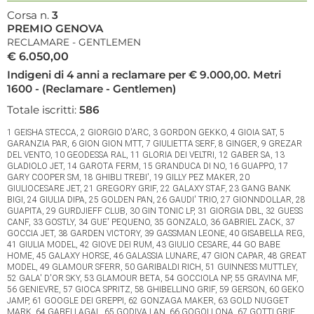
Corsa n.
3
PREMIO GENOVA
RECLAMARE - GENTLEMEN
€ 6.050,00
Indigeni di 4 anni a reclamare per € 9.000,00. Metri
1600 - (Reclamare - Gentlemen)
Totale iscritti:
586
1 GEISHA STECCA, 2 GIORGIO D'ARC, 3 GORDON GEKKO, 4 GIOIA SAT, 5 GARANZIA PAR, 6 GION GION MTT, 7 GIULIETTA SERF, 8 GINGER, 9 GREZAR DEL VENTO, 10 GEODESSA RAL, 11 GLORIA DEI VELTRI, 12 GABER SA, 13 GLADIOLO JET, 14 GAROTA FERM, 15 GRANDUCA DI NO, 16 GUAPPO, 17 GARY COOPER SM, 18 GHIBLI TREBI', 19 GILLY PEZ MAKER, 20 GIULIOCESARE JET, 21 GREGORY GRIF, 22 GALAXY STAF, 23 GANG BANK BIGI, 24 GIULIA DIPA, 25 GOLDEN PAN, 26 GAUDI' TRIO, 27 GIONNDOLLAR, 28 GUAPITA, 29 GURDJIEFF CLUB, 30 GIN TONIC LP, 31 GIORGIA DBL, 32 GUESS CANF, 33 GOSTLY, 34 GUE' PEQUENO, 35 GONZALO, 36 GABRIEL ZACK, 37 GOCCIA JET, 38 GARDEN VICTORY, 39 GASSMAN LEONE, 40 GISABELLA REG, 41 GIULIA MODEL, 42 GIOVE DEI RUM, 43 GIULIO CESARE, 44 GO BABE HOME, 45 GALAXY HORSE, 46 GALASSIA LUNARE, 47 GION CAPAR, 48 GREAT MODEL, 49 GLAMOUR SFERR, 50 GARIBALDI RICH, 51 GUINNESS MUTTLEY, 52 GALA' D'OR SKY, 53 GLAMOUR BETA, 54 GOCCIOLA NP, 55 GRAVINA MF, 56 GENIEVRE, 57 GIOCA SPRITZ, 58 GHIBELLINO GRIF, 59 GERSON, 60 GEKO JAMP, 61 GOOGLE DEI GREPPI, 62 GONZAGA MAKER, 63 GOLD NUGGET MARK, 64 GABELLAGAL, 65 GODIVA LAN, 66 GOGOLLONA, 67 GOTTI GRIF, 68 GARA TU TAGG, 69 GIGIBIGIO JET, 70 GALASSIA GIELLE, 71 GLORIA TUA GIOVE, 72 GUARCINO AVAL, 73 GIGINO FALU, 74 GABRY PAN, 75 GUY ZACK LG, 76 GINKGO SM, 77 GELSO BIANCO, 78 GOCCIA DI MARE, 79 GAS GAS BIG EFFE, 80 GOLDEN GAR, 81 GRAND PRIX, 82 GO PLUS SM, 83 GHILBERT SM, 84 GILERA, 85 GISCALA SI, 86 GIUSY SM, 87 GHOSTILE ORS, 88 GRANDOR JET, 89 GUZZI OP, 90 GODIVA OP, 91 GIRARDENGO PLAY, 92 GINTONIC VAD, 93 GAME WIN SM, 94 GICA SPRITZ, 95 GIMONDI JET, 96 GOWAN LAUMAR, 97 GUAPA WISE L, 98 GEMMAKIARA WIND, 99 GIORDANA, 100 GLORYANDGOLD ARI, 101 GESSICA DE GLERIS, 102 GIOIA MIA COL, 103 GOMBITELLI, 104 GOOD LUCK FI, 105 GLAMOUR TRIO, 106 GIUDITH ROB GRIF, 107 GREGORY STAR, 108 GUINEA MATTO, 109 GIAC HOLZ, 110 GIANGASTONE CLA, 111 GODZILLA FONT, 112 GINEVRA TAB, 113 GIOVE DEL RONCO, 114 GRACEKELLYMUTTLEY, 115 GIULIOSS, 116 GIGLI, 117 GALASSIA SM, 118 GUENDA DI CASEI, 119 GEMMA PLAY, 120 GORDIO SL, 121 GOTIE' BLACK, 122 GIAGUARO, 123 GENNYFERPER, 124 GOLD DI CELLE, 125 GOODEASTER OP, 126 GOLDY PETRAL, 127 GIGLIOTIGRATO, 128 GAMORGEA DEI RUM, 129 GOLDIE LUX, 130 GIGLIO JET, 131 GEORGE, 132 GLUCOSIO, 133 GINEVRA AV, 134 GIAKY PRAV, 135 GREAT TIME FERM, 136 GRETA PRINCESS, 137 GO SMOK MANY, 138 GAXA, 139 GRANART DI CASEI, 140 GIUSQUIAMO, 141 GLACIAL FAMILY, 142 GLOWING D'ARC, 143 GULLIT, 144 GAGNANT ROA, 145 GERARDIN AN, 146 GIOIA DEGLIULIVI, 147 GAIA'S LIFE, 148 GLAMOUR WISE L, 149 GLAUCO DEL PRI, 150 GINNY CAST, 151 GIULYSS, 152 GIAVA DEI GREPPI, 153 GLENNCLOSE TREB, 154 GIOVI EFFE, 155 GUINET SM, 156 GASTRINA PHIL, 157 GINSENG, 158 GORNJA D'AGHI, 159 GLOBAL SUNRISE LF, 160 GALENA SSM, 161 GIULIA REGAL, 162 GERALDINE BAR, 163 GLUCOSIO PHIL, 164 GRACE TOP, 165 GIOIOSA GALIS, 166 GALILEO JET, 167 GOLDEN RIVER PAR, 168 GIORGIA CGR, 169 GIRARDENGO GM, 170 GUARANA' HP, 171 GIUSY OP, 172 GIUPPITER SM, 173 GLOCK POINT, 174 GIORDANYA LJ, 175 GRAN PRIX MAV, 176 GLORIOUS MEN, 177 GASTON GRIF, 178 GIOIA DEGLI DEI, 179 GOYA DEL RONCO, 180 GONZALES MANY, 181 GUADALUPE SPAV, 182 GIASMIN CAL, 183 GIULIA GIEGI, 184 GRAN DON RAFFAELE, 185 GOCCIA PRAD, 186 GLENDA BI, 187 GILDA SAN, 188 GODSAVETHEQUEEN, 189 GINGER BAR, 190 GINGER GSO, 191 GRAN BELLA FI, 192 GLADYS GRIF, 193 GUARANA' DIPA, 194 GRANELLA DIPA, 195 GEA PAX, 196 GALICYA, 197 GHANDI DEI GREPPI, 198 GOLDUST, 199 GEREMIA TREBI', 200 GINESTRA FAS, 201 GANDALF W FIOR, 202 GILL FRANCIS, 203 GINA SPRITZ, 204 GEA ORS, 205 GRETEL, 206 GINGER GADD, 207 GUERRIERA JET, 208 GUINEA, 209 GOKU, 210 GREASE BI, 211 GIOGIO', 212 GERICO, 213 GODZILLA SAN, 214 GRAVITY WISE L, 215 GRAND PRIX PAR, 216 GRINTA ROSS, 217 GUFO LZ, 218 GEMILIA RL, 219 GLORIA DL, 220 GETAWAY LG, 221 GIORGIO JOY, 222 GARGANTUA FONT, 223 GINGER BRU, 224 GILDA SPRITZ, 225 GALAPAGO, 226 GREEN EXPRESS, 227 GALAXY WISE L, 228 GABRY SM, 229 GRAYCE TF, 230 GIOIA SBI, 231 GUENDA SM, 232 GRIZZO JET, 233 GOLEADOR FOREST, 234 GIGAVELOCE, 235 GENNIFER PRED, 236 GRINTA GAS LIPPI, 237 GRANDE GATSBY LG, 238 GEORGE DEGLIULIVI, 239 GOLDEN D'ARC, 240 GOCCIA DEGLIULIVI, 241 GHALI PETRAL, 242 GIOVE PAX, 243 GINESTRA, 244 GRAFFIO AZZURRO, 245 GIS DELL'OLMO, 246 GUAPO MD, 247 GIUNONE PAX, 248 GUCCI WIND, 249 GASTON RUB, 250 GLOBAL COK LF, 251 GALAXY OP, 252 GRIFONE BY TONY, 253 GHEMON COL, 254 GEORGEBEST TREB, 255 GRANDSOIREE BIGI, 256 GABRYEL COL, 257 GATTUSO, 258 GUENDA, 259 GALLES DEI GREPPI, 260 GRAZIA BIG EFFE, 261 GIOTTO LEONE SAT, 262 GINA LUX, 263 GIANCA CAPAR, 264 GIALAPPAS MATTO, 265 GOCCIA DEI VENTI, 266 GLORIA BABA, 267 GIUNONE JET, 268 GIOIETTA, 269 GRAZIA DEI RONCHI, 270 GUATEMALA VIK, 271 GUAPO, 272 GIOIA LL, 273 GREGORY VEZ, 274 GIORDANO, 275 GIUPITER LUX, 276 GIACINTO PAX, 277 GENGIS KHAN NOBEL, 278 GHIACCIO, 279 GEREMIA JET, 280 GAG DEL RONCO, 281 GAUGUIN WAR, 282 GABRIELLONE, 283 GEORGIA BOURBON, 284 GOLDIE STAR, 285 GUNTER BLACK, 286 GINGER COL, 287 GANDHI, 288 GI PIPER, 289 GRANDUCA SAT, 290 GEA GPD, 291 GALENO MAIL, 292 GIUSEPPE, 293 GHIBBS FRANCIS, 294 GOKU REK, 295 GACRUX MAIL, 296 GILLISTAR DEI RUM, 297 GUAPO BETA, 298 GITANA GRIF, 299 GITANO BOSS, 300 GOLDBET WISE L, 301 GEKI RL, 302 GUNDAM SM, 303 GULLIVER MOON, 304 GUSION MO, 305 GLITTER ORS, 306 GLORIA US, 307 GOLD AV, 308 GALASSIA LJ, 309 GLAMOUR VF, 310 GILBERTO GIL, 311 GESON PRED, 312 GILMAR DI RUGGI, 313 GUAPA BIG LAKSMY, 314 GIOIACON BIG EFFE, 315 GOBRINA JET, 316 GIKEN BREED, 317 GRIFON B SM, 318 GIADA REK, 319 GULLIVERGAL, 320 GIAKI DIPA, 321 GUIGLIA BAN, 322 GENERALE DVS, 323 GRAND OPERA, 324 GLITTER RL, 325 GUARANA', 326 GRIFFE JET, 327 GIRAVOLTA, 328 GOLIA PETRAL, 329 GINGER FORGETCANF, 330 GINEVRA MARK, 331 GHEMON LOR, 332 GUAIO, 333 GIOVI DB, 334 GENERALSTILE ORS, 335 GIOIA PURA DAY, 336 GAIO DI CUMA, 337 GIVE ME BLACK, 338 GABER TRIO, 339 GINZA MO, 340 GEA CAS, 341 GINEVRA LIGHT, 342 GUTTUSO ROB GRIF, 343 GERARD DEGA, 344 GREAT STAR AV, 345 GRETA MOW, 346 GUDIYA FEMAR, 347 GO BABY GO LEONE, 348 GINEVRA THREE GSM, 349 GALLIUS, 350 GRACE EFFE, 351 GAETANIOR, 352 GABANA, 353 GARDEL Q GRIF, 354 GRANIT D'OR, 355 GYN, 356 GIOIA TRGF RISAIA, 357 GAMBLER TRIO, 358 GIOVE CAF, 359 GINKO HP, 360 GEORGE DEL SILE, 361 GIGA BAG, 362 GIUNONE MANY, 363 GOLDEN JET, 364 GATTOPARDO BALDO, 365 GRAZIOSAGAL, 366 GIULIA ITALIA, 367 GALILEO TREBI', 368 GILDA ORS, 369 GHINEA GRIF, 370 GENIUS SERGIO, 371 GILDA CAP, 372 GINEVRA DALY FONT, 373 GRANITO JET, 374 GALAXY STALLION, 375 GHOST LAKSMY, 376 GENEVE KB FONT, 377 GIANNONE OF BROWN, 378 GHE SEMMU' ROSA, 379 GATTARESSA JET, 380 GUELFA WISE L, 381 GIUNONE MAIL, 382 GADDO, 383 GWENDA LEON, 384 GANZA, 385 GIUNONE, 386 GERONIMO JET, 387 GARDENIA OF BROWN, 388 GOTEBORG IZ, 389 GIAGIUWILL BIGI, 390 GOYA GRIF, 391 GAIA AS, 392 GHIBLI DEI GREPPI, 393 GOLDEN TICKET, 394 GREAT FEELING RUN, 395 GENESIS NAP, 396 GOOD EXPLOIT COL, 397 GAIA D'ALVIO, 398 GLADIC DOCTOR, 399 GALILEO LUX, 400 GIVE ME LOVE BAR, 401 GALA WISE L, 402 GAIA LL, 403 GIOVINEZZA BELLA, 404 GLEDISS, 405 GAIA SCO, 406 GILLAZ, 407 GARFIELD SPAV, 408 GIORDY JACK, 409 GIGI GHO' ING, 410 GALILEO IZ, 411 GALIUS MARK, 412 GALILEO AM, 413 GIACOMINO GB, 414 GINEBRA DIPI, 415 GIULIETTA CLAN, 416 GATSBY GEC, 417 GHOST, 418 GABEK ST, 419 GARIBALDI GRIF, 420 GRACE PIZZ, 421 GUBALDO GSO, 422 GROZER, 423 GIUA' DIPA, 424 GABRIELLE Q GRIF, 425 GIOIA DIPA, 426 GIANNA DEI GREPPI, 427 GARIN LUBI, 428 GASGAS BFC, 429 GLORY PAN, 430 GIORGIA DEL RONCO, 431 GOLIA SM, 432 GINGER BAGGINS, 433 GELSI JAMP, 434 GOODDAY DI POGGIO, 435 GOSHEBA, 436 GOAL BI, 437 GREEN ECONOMY PAR, 438 GANGSTER ZAN, 439 GIUSVALLA, 440 GABBIANELLA JET, 441 GOCCIA DEL SILE, 442 GENNY GIO, 443 GRIFO D'ALVIO, 444 GANGIOZ, 445 GASTON ROC, 446 GUENDALINA, 447 GIADOR JET, 448 GREEN PASS ORO, 449 GYOA DI MELETRO, 450 GREYGOOSE, 451 GETWAY FG, 452 GORGEOUS GEORGE, 453 GUENDA BRO, 454 GELSOMINO, 455 GIOTTO CLA, 456 GRETA GRIF, 457 GIADA WINNER, 458 GRIGNOLINO ROC, 459 GEMINI AS, 460 GUSTO LUIS, 461 GIOIA BAN, 462 GENNY LJ, 463 GLADIUS MAIL, 464 GEA ZACK, 465 GEM SKY, 466 GIOIAPURA, 467 GARDENIA AV, 468 GIULIA ROBIN, 469 GRIZZETTI LAKSMY, 470 GINA CAP, 471 GLAM MAIL, 472 GOGOL, 473 GENGIS KHAN, 474 GUAPA DSM, 475 GLERA ROC, 476 GIORGIA AGAIN, 477 GENESIOSODANO PAR, 478 GIOSTAR DEI RUM, 479 GARLAND BREED, 480 GES BLACK, 481 GOODBYE, 482 GRACE DEGLIULIVI, 483 GWYNETH VIMAR, 484 GEORGE GROUP, 485 GIULIOCESARE, 486 GB JUNIOR, 487 GALLIPOLI ROC, 488 GEO BLACK, 489 GIN TONIC CAP, 490 GRETA LEON SF, 491 GANDIA FIOR, 492 GNU JET, 493 GINEVRA DI NO, 494 GRANDEUR FAS, 495 GRACE TOR, 496 GADAMES OP, 497 GO ON CRAZYBOY JO, 498 GRINTO DEL BRENTA, 499 GIALAPPAS FI, 500 GLIDE WISE AS, 501 GAIA GRIF, 502 GABRIELA, 503 GUINNESS WORD, 504 GIORGIA ALTER, 505 GALAWAY, 506 GANDHI DI CASEI, 507 GIOIELLO DSE, 508 GENNIFER NOBEL, 509 GREG DI GIRIFALCO, 510 GHEPARDO INDAL, 511 GIORDAN KRIS, 512 GALAXY DEL CIRCEO, 513 GINN LUX, 514 GITANA, 515 GINKO, 516 GESSICA, 517 GIO MAR, 518 GUMU, 519 GALASSIA BAG, 520 GINGER REGAL, 521 GRIFONDORO ADRI, 522 GIOIELLA, 523 GOLDWING FEMAR, 524 GIORGIA OP, 525 GHOST DI CUMA, 526 GIGI HADID ERRE, 527 GEREMIA, 528 GOLDRAKE SM, 529 GIUDITTA DVS, 530 GIGANTE, 531 GIO' GITI, 532 GLICEMIA PHIL, 533 GRAND GRACE LJ, 534 GIRY BLACK, 535 GRANCHI FM DEL (B), 536 GLADIATORE RISHOW, 537 GUAPA GRIF, 538 GARRET LG, 539 GENERAL DU NOBEL, 540 GIGANT, 541 GALAXY BABA, 542 GOLDEN DROP SSM, 543 GOGO GO, 544 GHIRON ZAN, 545 GIORGIA CASH, 546 GUS FRING, 547 GRERY SAGE, 548 GAIA PAN, 549 GLERA, 550 GUANTANAMERA LG, 551 GILLY GRIF, 552 GALAXY SE, 553 GUBBIO, 554 GAIA, 555 GULLIVER EK, 556 GIBILISCA, 557 GOOGLE BI, 558 GARRISON DANCE, 559 GALAXY WF, 560 GERMANIA, 561 GUINNESS TOR, 562 GIANGO DIPA, 563 GIOTTO, 564 GALATEA MOON, 565 GRACE KELLY MONT, 566 GERBERA JET, 567 GIGLIO DEGLI DEI, 568 GOLDENBOY COL, 569 GELOSIA D'AMORE, 570 GRASSIA EFFE, 571 GUISARDA ASM, 572 GOOGOO THOR, 573 GOSPEL JET, 574 GIOIA DEL RONCO, 575 GISLI DI MELETRO, 576 GINGEROGERSVIT, 577 GINEFRA LIM, 578 GIULIA SPRITZ, 579 GRACE LAKSMY, 580 GIGI JET, 581 GEORGE VALDIMAR, 582