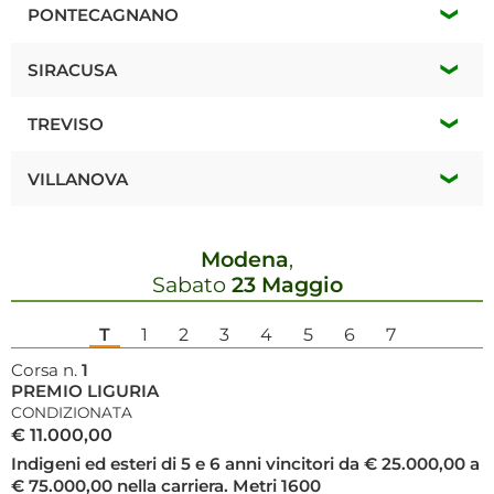
*
Mercoledí 12 Agosto
PONTECAGNANO
G.P. MARCHE - CAMPIONATO GUIDATORI
Lunedí 10 Agosto
SIRACUSA
TRIS / Q / Q
*
*
Mercoledí 12 Agosto
TREVISO
Mercoledí 12 Agosto
TRIS / Q / Q
*
Lunedí 17 Agosto
Domenica 9 Agosto
VILLANOVA
*
Domenica 16 Agosto
Lunedí 10 Agosto
Modena
,
*
Giovedí 13 Agosto
Sabato
23 Maggio
*
Lunedí 17 Agosto
TRIS / Q / Q
T
1
2
3
4
5
6
7
Corsa n.
1
PREMIO LIGURIA
CONDIZIONATA
€ 11.000,00
Indigeni ed esteri di 5 e 6 anni vincitori da € 25.000,00 a
€ 75.000,00 nella carriera. Metri 1600