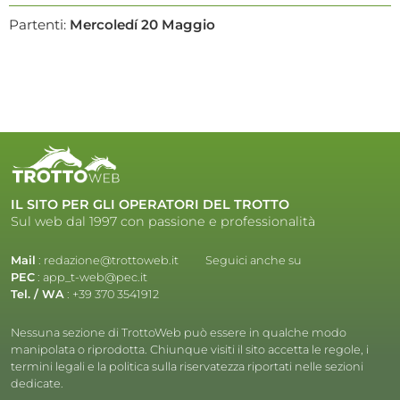
Partenti:
Mercoledí 20 Maggio
IL SITO PER GLI OPERATORI DEL TROTTO
Sul web dal 1997 con passione e professionalità
Mail
:
redazione@trottoweb.it
Seguici anche su
PEC
:
app_t-web@pec.it
Tel. / WA
:
+39 370 3541912
Nessuna sezione di TrottoWeb può essere in qualche modo
manipolata o riprodotta. Chiunque visiti il sito accetta le regole, i
termini legali e la politica sulla riservatezza riportati nelle sezioni
dedicate.