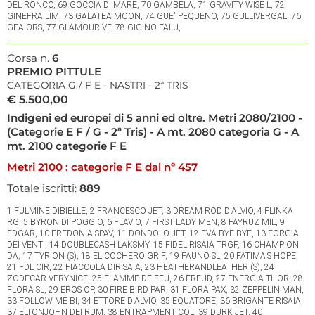
DEL RONCO, 69 GOCCIA DI MARE, 70 GAMBELA, 71 GRAVITY WISE L, 72
GINEFRA LIM, 73 GALATEA MOON, 74 GUE' PEQUENO, 75 GULLIVERGAL, 76
GEA ORS, 77 GLAMOUR VF, 78 GIGINO FALU,
Corsa n.
6
PREMIO PITTULE
CATEGORIA G / F E - NASTRI - 2ª TRIS
€ 5.500,00
Indigeni ed europei di 5 anni ed oltre. Metri 2080/2100 -
(Categorie E F / G - 2ª Tris) - A mt. 2080 categoria G - A
mt. 2100 categorie F E
Metri 2100 : categorie F E dal nº 457
Totale iscritti:
889
1 FULMINE DIBIELLE, 2 FRANCESCO JET, 3 DREAM ROD D'ALVIO, 4 FLINKA
RG, 5 BYRON DI POGGIO, 6 FLAVIO, 7 FIRST LADY MEN, 8 FAYRUZ MIL, 9
EDGAR, 10 FREDONIA SPAV, 11 DONDOLO JET, 12 EVA BYE BYE, 13 FORGIA
DEI VENTI, 14 DOUBLECASH LAKSMY, 15 FIDEL RISAIA TRGF, 16 CHAMPION
DA, 17 TYRION (S), 18 EL COCHERO GRIF, 19 FAUNO SL, 20 FATIMA'S HOPE,
21 FDL CIR, 22 FIACCOLA DIRISAIA, 23 HEATHERANDLEATHER (S), 24
ZODECAR VERYNICE, 25 FLAMME DE FEU, 26 FREUD, 27 ENERGIA THOR, 28
FLORA SL, 29 EROS OP, 30 FIRE BIRD PAR, 31 FLORA PAX, 32 ZEPPELIN MAN,
33 FOLLOW ME BI, 34 ETTORE D'ALVIO, 35 EQUATORE, 36 BRIGANTE RISAIA,
37 ELTONJOHN DEI RUM, 38 ENTRAPMENT COL, 39 DURK JET, 40