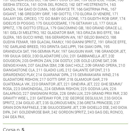
GEISHA STECCA, 161 GOYA DEL RONCO, 162 GET HIS STRENGTH, 163
GANZA, 164 GAIO DI CUMA, 165 GRAYCE TF, 166 GASTRINA PHIL, 167
GIGANT, 168 GREGORY GRIF, 169 GIOTTO, 170 GLORIA DI VENERE, 171
GALAXY DEL CIRCEO, 172 GO BABY GO LEONE, 173 GIUDITH ROB GRIF, 174
GIDELYS DI POGGIO, 175 GIULIOCESARE, 176 GETAWAY LG, 177 GIULIA
SPRITZ, 178 GIOTTO STELLA, 179 GIACOMINO GB, 180 GRAND GRACE LJ,
181 GISLI DI MELETRO, 182 GLADIATOR BAR, 183 GRAZIA BIG EFFE, 184
GLERA, 185 GUCCI WIND, 186 GERARDIN AN, 187 GELSO BIANCO, 188
GUDIYA FEMAR, 189 GLACIAL FAMILY, 190 GIANNI SPRITZ, 191 GRACE EFFE,
192 GARLAND BREED, 193 GRINTA GAS LIPPI, 194 GIAKI DIPA, 195
GRANDUCA SAT, 196 GEMMA PLAY, 197 GAUGUIN WAR, 198 GRANDOR JET,
199 GIULIA GIEGI, 200 GLADIATORE LOU, 201 GABBIANELLA JET, 202
GOUGEON, 203 GHIRON ZAN, 204 GOSTLY, 205 GOLD LEONE SAT, 206
GENGIS KHAN, 207 GALENA SSM, 208 GIAC HOLZ, 209 GRAND OPERA, 210
GIANGASTONE CLA, 211 GLADIO LUIS, 212 GALANTE GIFONT, 213
GIRARDENGO PLAY, 214 GUARANA' DIPA, 215 GEMMAKIARA WIND, 216
GLADIATORE RISHOW, 217 GOTTI GRIF, 218 GLAMOUR GAR, 219
GUATEMALA VIK, 220 GRANTOR JET, 221 GINEVRA JET, 222 GHE SEMMU'
ROSA, 223 GIMONDIGAL, 224 GEMMA RISHOW, 225 GODIVA LAN, 226
GALAPAGO, 227 GNIGNIGNI ROSA, 228 GINN LUX, 229 GRAND PRIX PAR, 230
GRAVITY WISE L, 231 GATEWAY FOR, 232 GEORGE DEGLIULIVI, 233 GIOCA
SPRITZ, 234 GIGLIO JET, 235 GLORIOUS MEN, 236 GRETA PRINCESS, 237
GRAN DON RAFFAELE, 238 GIULIOCESARE JET, 239 GIOIELLO DSE, 240 GIOIA
DIPA, 241 GOLDENROSE BAR, 242 GORDON SPRITZ, 243 GAG DEL RONCO,
244 GEA PAX,
Corsa n.
5