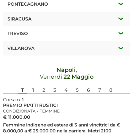
*
Mercoledí 12 Agosto
PONTECAGNANO
*
Mercoledí 12 Agosto
SIRACUSA
*
Lunedí 17 Agosto
*
Mercoledí 12 Agosto
TREVISO
TRIS / Q / Q
*
Domenica 16 Agosto
VILLANOVA
*
Giovedí 13 Agosto
Napoli
,
*
Lunedí 17 Agosto
Venerdí
22 Maggio
TRIS / Q / Q
T
1
2
3
4
5
6
7
8
Corsa n.
1
PREMIO PIATTI RUSTICI
CONDIZIONATA - FEMMINE
€ 11.000,00
Femmine indigene ed estere di 3 anni vincitrici da €
8.000,00 a € 25.000,00 nella carriera. Metri 2100