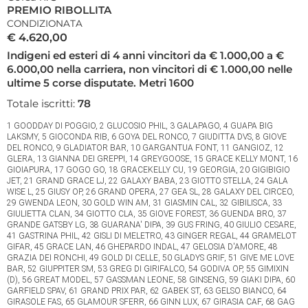
PREMIO RIBOLLITA
CONDIZIONATA
€ 4.620,00
Indigeni ed esteri di 4 anni vincitori da € 1.000,00 a €
6.000,00 nella carriera, non vincitori di € 1.000,00 nelle
ultime 5 corse disputate. Metri 1600
Totale iscritti:
78
1 GOODDAY DI POGGIO, 2 GLUCOSIO PHIL, 3 GALAPAGO, 4 GUAPA BIG
LAKSMY, 5 GIOCONDA RIB, 6 GOYA DEL RONCO, 7 GIUDITTA DVS, 8 GIOVE
DEL RONCO, 9 GLADIATOR BAR, 10 GARGANTUA FONT, 11 GANGIOZ, 12
GLERA, 13 GIANNA DEI GREPPI, 14 GREYGOOSE, 15 GRACE KELLY MONT, 16
GIOIAPURA, 17 GOGO GO, 18 GRACEKELLY CU, 19 GEORGIA, 20 GIGIBIGIO
JET, 21 GRAND GRACE LJ, 22 GALAXY BABA, 23 GIOTTO STELLA, 24 GALA
WISE L, 25 GIUSY OP, 26 GRAND OPERA, 27 GEA SL, 28 GALAXY DEL CIRCEO,
29 GWENDA LEON, 30 GOLD WIN AM, 31 GIASMIN CAL, 32 GIBILISCA, 33
GIULIETTA CLAN, 34 GIOTTO CLA, 35 GIOVE FOREST, 36 GUENDA BRO, 37
GRANDE GATSBY LG, 38 GUARANA' DIPA, 39 GUS FRING, 40 GIULIO CESARE,
41 GASTRINA PHIL, 42 GISLI DI MELETRO, 43 GINGER REGAL, 44 GRAMELOT
GIFAR, 45 GRACE LAN, 46 GHEPARDO INDAL, 47 GELOSIA D'AMORE, 48
GRAZIA DEI RONCHI, 49 GOLD DI CELLE, 50 GLADYS GRIF, 51 GIVE ME LOVE
BAR, 52 GIUPPITER SM, 53 GREG DI GIRIFALCO, 54 GODIVA OP, 55 GIMIXIN
(D), 56 GREAT MODEL, 57 GASSMAN LEONE, 58 GINSENG, 59 GIAKI DIPA, 60
GARFIELD SPAV, 61 GRAND PRIX PAR, 62 GABEK ST, 63 GELSO BIANCO, 64
GIRASOLE FAS, 65 GLAMOUR SFERR, 66 GINN LUX, 67 GIRASIA CAF, 68 GAG