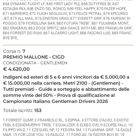
864 DYNAMIC FLIGHT LF, 865 FIRST LADY PLS, 866 DUTYFREE BI, 867
ESTALBA PAX, 868 ENZO DEL RONCO, 869 FEEL HAPPY, 870 FAZER HOPE,
871 BARREIRO, 872 FLASH DEGLIULIVI, 873 FELICE PETRAL, 874 EPICUREO
JET, 875 ALL MAIL, 876 EINSTEIN GRAD, 877 EVERETT GRIF, 878 FAIRWAY DI
POGGIO, 879 FIORDILUNA BAR, 880 FUTURA TREBI', 881 FULMINEA MONT,
882 ERASMUS, 883 DOGE SPRITZ, 884 DANCE WITH ME, 885 FRANKLIN GRIF,
886 FORREST DEI RUM, 887 ALCARRO LIGHT, 888 FASCINO LUIS, 889 FRANC
BYE BYE,
Corsa n.
7
PREMIO MALLONE - CIGD
CONDIZIONATA - GENTLEMEN
€ 4.620,00
Indigeni ed esteri di 5 e 6 anni vincitori da € 5.000,00 a
€ 15.000,00 nella carriera. Metri 2100 - (Gentlemen) -
Tutti premiati - Guide a sorteggio e abbattimento delle
somme vinte del 50% - Prova di qualificazione al
Campionato Italiano Gentleman Drivers 2026
Totale iscritti:
153
1 FORREST GUMP, 2 FRAMBOLO RL, 3 ESPINA, 4 ETTORE D'ALVIO, 5 EXOTIC
FEBI, 6 EDDIEMURPHY TREB, 7 EQUALIZER, 8 ELISEO DVS, 9 ECLIPSE FALU, 10
FILIPPO WILD, 11 EZEQUIEL NP, 12 FEDORA SM, 13 FLAMINIA GRIF, 14 EAGLE
MAR, 15 FOR LOVE YOU, 16 FAGLOZ, 17 FORD AS, 18 FASTER BOY RI, 19