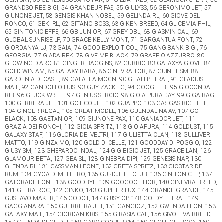
GRANDSOIREE BIGI, 54 GRANDEUR FAS, 55 GIULYSS, 56 GERONIMO JET, 57
GIUNONE JET, 58 GENGIS KHAN NOBEL, 59 GELINDA RL, 60 GIOVE DEL
RONCO, 61 GEKI RL, 62 GITANO BOSS, 63 GIKEN BREED, 64 GLICEMIA PHIL,
65 GIN TONIC EFFE, 66 GB JUNIOR, 67 GREY DBL, 68 GIASMIN CAL, 69
GLOBAL SUNRISE LF, 70 GRACE KELLY MONT, 71 GARGANTUA FONT, 72
GIORDANYA LJ, 73 GAIA, 74 GOOD EXPLOIT COL, 75 GANG BANK BIGI, 76
GEORGIA, 77 GIADA REK, 78 GIVE ME BLACK, 79 GRAFFIO AZZURRO, 80
GLOWING D'ARC, 81 GINGER BAGGINS, 82 GUBBIO, 83 GALAXYA GIOVE, 84
GOLD WIN AM, 85 GALAXY BABA, 86 GINEVRA TOR, 87 GUINET SM, 88
GARDENIA DI CASEI, 89 GALATEA MOON, 90 GHALI PETRAL, 91 GLADIUS
MAIL, 92 GANDOLFO LUIS, 93 GUY ZACK LG, 94 GOOGLE BI, 95 GIOCONDA
RIB, 96 GLUCK WISE L, 97 GENIUS SERGIO, 98 GIOIA PURA DAY, 99 GIGA BAG,
100 GERBERA JET, 101 GOTICO JET, 102 GUAPPO, 103 GAS GAS BIG EFFE,
104 GINGER REGAL, 105 GREAT MODEL, 106 GUENDALINA AV, 107 GO
BLACK, 108 GAETANIOR, 109 GIUNONE PAX, 110 GANIADOR JET, 111
GRAZIA DEI RONCHI, 112 GIOIA SPRITZ, 113 GIOIAPURA, 114 GOLDUST, 115
GALAXY STAF, 116 GLORIA DEI VELTRI, 117 GIULIETTA CLAN, 118 GULLIVER
MATTO, 119 GINZA MO, 120 GOLD DI CELLE, 121 GOODDAY DI POGGIO, 122
GIUSY SM, 123 GHEPARDO INDAL, 124 GIGIBIGIO JET, 125 GRACE LAN, 126
GLAMOUR BETA, 127 GEA SL, 128 GINEBRA DIPI, 129 GENESIS NAP, 130
GLENDA BI, 131 GASSMAN LEONE, 132 GRETA SPRITZ, 133 GIOSTAR DEI
RUM, 134 GYOA DI MELETRO, 135 GURDJIEFF CLUB, 136 GIN TONIC LP, 137
GATORADE FONT, 138 GOODBYE, 139 GOOGOO THOR, 140 GINEVRA BREED,
141 GLERA ROC, 142 GINKO, 143 GIUPITER LUX, 144 GRANDE GRANDE, 145
GUSTAVO MAKER, 146 GODOT, 147 GIUSY OP, 148 GOLDY PETRAL, 149
GAGGIANARA, 150 GUERRIERA JET, 151 GANGIOZ, 152 GWENDA LEON, 153
GALAXY MAIL, 154 GIORDAN KRIS, 155 GIRASIA CAF, 156 GIVOLEVA BREED,
157 GLENDA DEGLI DEI, 158 GARY COOPER SM, 159 GEGHEGE' ROSA, 160