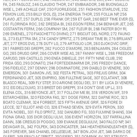
FA, 245 FAGLOZ, 246 CLAUDIO THOR, 247 EMBAIADOR, 248 BUONGALLO
WISE L, 249 ACHILLE CAF, 250 FUORILEGGE, 251 FASHION STARLOVE, 252
FEMON LUIS, 253 BILLY IDOL (S), 254 ENERGIA THOR, 255 FOLLIA NP, 256
FLAVIO JET, 257 DUPLO, 258 FRANK OP, 259 ET GAR, 260 BEST TIME EVER (S),
261 FLORINDA ROC, 262 DRESDA BI, 263 EGON FERM, 264 BENHUR JET, 265
COSTANTIN FERM, 266 COMPANY SM, 267 FLEUR BI, 268 FASTER BOY RI,
269 EMENEL, 270 FIASCHETTO DIVINO, 271 BISCUIT DEL NORD, 272 FAUNO
SL, 273 ELETTRA SM, 274 CANDY SPRITZ, 275 DREAM TIME BI, 276 BRILIANT
JET, 277 EROS DVS, 278 DUTY LG, 279 ARTIGLIO LOR, 280 DJOKOVIC GRIF,
281 FABRES DEI GREPPI, 282 FUOCO D'AMORE, 283 BENJAMIN, 284 CIGLES
GO, 285 DRUSO GRIF, 286 COVER WISE AS, 287 FANNY WISE L, 288 FREEDOM
CARUSO, 289 CASTILLO, 290 ENEA DIBIELLE, 291 FIFTY NINE CLUB, 292
FRIDA GSO, 293 DONATO, 294 FORTEDEIMARMI DR, 295 FREDDY DANCE,
296 FIDELIOZ, 297 DENNY, 298 DOMINATORE, 299 DIABLO DI VENERE, 300
EMERSON, 301 DAIMON JVS, 302 FESTA PETRAL, 303 FREJUS GRIM, 304
FERDINANDO JET, 305 EMPIRIO, 306 FULLTIME SAGE, 307 ECLATANT, 308
BLASCO REAL, 309 FLY STEP, 310 ARIONE DEGLI DEI, 311 BY LUCA DI VENERE,
312 EIS DELL'OLMO, 313 BREST DEI GREPPI, 314 DON'T GIVE UP LJ, 315
ELENA COL, 316 BEYONCE JET, 317 FOLLOW ME BI, 318 VERDON WF, 319
ESTARCHEEBA, 320 FEDORA FAS, 321 DOGE FERM, 322 DAFNE ROC, 323
BOATO CLEMAR, 324 FORBEST, 325 FIFTH AVENUE GRIF, 326 FIORE DI
LECCE, 327 ELLIOT AND CO, 328 ETHIAD SEVEN, 329 EVITA PERON, 330
EVITA NOBEL, 331 FILO SPRITZ, 332 DANUBIO FG, 333 FULMINE SHANS, 334
FIONA GRAD, 335 DIOR DEGLI ULIVI, 336 EVENT HORIZON, 337 FARFALLINA
DANN, 338 CRESUS DI POGGIO, 339 EVANUE DEGLIULIVI, 340 FALCO NP, 341
DEVAGAR DL, 342 FOLPEK, 343 DONCASTER, 344 HEATHERANDLEATHER (S),
345 FOREVER, 346 CHANEL DELLESELVE, 347 BON JOVI JET, 348 DARKO DE
GLERIS, 349 FRACLAC SPRITZ, 350 FIERO, 351 DOMINIK AV, 352 ETRUSCO