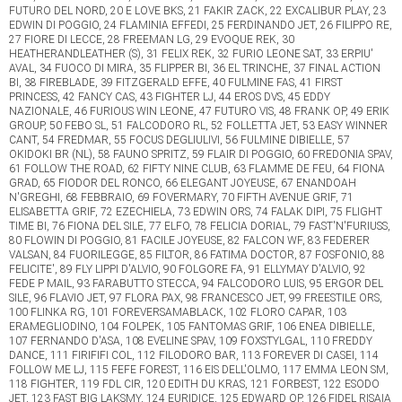
FUTURO DEL NORD, 20 E LOVE BKS, 21 FAKIR ZACK, 22 EXCALIBUR PLAY, 23
EDWIN DI POGGIO, 24 FLAMINIA EFFEDI, 25 FERDINANDO JET, 26 FILIPPO RE,
27 FIORE DI LECCE, 28 FREEMAN LG, 29 EVOQUE REK, 30
HEATHERANDLEATHER (S), 31 FELIX REK, 32 FURIO LEONE SAT, 33 ERPIU'
AVAL, 34 FUOCO DI MIRA, 35 FLIPPER BI, 36 EL TRINCHE, 37 FINAL ACTION
BI, 38 FIREBLADE, 39 FITZGERALD EFFE, 40 FULMINE FAS, 41 FIRST
PRINCESS, 42 FANCY CAS, 43 FIGHTER LJ, 44 EROS DVS, 45 EDDY
NAZIONALE, 46 FURIOUS WIN LEONE, 47 FUTURO VIS, 48 FRANK OP, 49 ERIK
GROUP, 50 FEBO SL, 51 FALCODORO RL, 52 FOLLETTA JET, 53 EASY WINNER
CANT, 54 FREDMAR, 55 FOCUS DEGLIULIVI, 56 FULMINE DIBIELLE, 57
OKIDOKI BR (NL), 58 FAUNO SPRITZ, 59 FLAIR DI POGGIO, 60 FREDONIA SPAV,
61 FOLLOW THE ROAD, 62 FIFTY NINE CLUB, 63 FLAMME DE FEU, 64 FIONA
GRAD, 65 FIODOR DEL RONCO, 66 ELEGANT JOYEUSE, 67 ENANDOAH
N'GREGHI, 68 FEBBRAIO, 69 FOVERMARY, 70 FIFTH AVENUE GRIF, 71
ELISABETTA GRIF, 72 EZECHIELA, 73 EDWIN ORS, 74 FALAK DIPI, 75 FLIGHT
TIME BI, 76 FIONA DEL SILE, 77 ELFO, 78 FELICIA DORIAL, 79 FAST'N'FURIUSS,
80 FLOWIN DI POGGIO, 81 FACILE JOYEUSE, 82 FALCON WF, 83 FEDERER
VALSAN, 84 FUORILEGGE, 85 FILTOR, 86 FATIMA DOCTOR, 87 FOSFONIO, 88
FELICITE', 89 FLY LIPPI D'ALVIO, 90 FOLGORE FA, 91 ELLYMAY D'ALVIO, 92
FEDE P MAIL, 93 FARABUTTO STECCA, 94 FALCODORO LUIS, 95 ERGOR DEL
SILE, 96 FLAVIO JET, 97 FLORA PAX, 98 FRANCESCO JET, 99 FREESTILE ORS,
100 FLINKA RG, 101 FOREVERSAMABLACK, 102 FLORO CAPAR, 103
ERAMEGLIODINO, 104 FOLPEK, 105 FANTOMAS GRIF, 106 ENEA DIBIELLE,
107 FERNANDO D'ASA, 108 EVELINE SPAV, 109 FOXSTYLGAL, 110 FREDDY
DANCE, 111 FIRIFIFI COL, 112 FILODORO BAR, 113 FOREVER DI CASEI, 114
FOLLOW ME LJ, 115 FEFE FOREST, 116 EIS DELL'OLMO, 117 EMMA LEON SM,
118 FIGHTER, 119 FDL CIR, 120 EDITH DU KRAS, 121 FORBEST, 122 ESODO
JET, 123 FAST BIG LAKSMY, 124 EURIDICE, 125 EDWARD OP, 126 FIDEL RISAIA