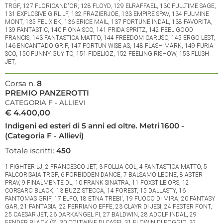
TRGF, 127 FLORICAND'OR, 128 FLOYD, 129 ELRAFFAEL, 130 FULLTIME SAGE,
131 EXPLOSIVE GIRL LF, 132 FRAZIERJOE, 133 EMPIRE SPAV, 134 FULMINE
MONT, 135 FELIX EK, 136 ERICE MAIL, 137 FORTUNE INDAL, 138 FAVORITA,
139 FANTASTIC, 140 FIONA SCO, 141 FRIDA SPRITZ, 142 FEEL GOOD
FRANCIS, 143 FANTASTICA MATTO, 144 FREEDOM CARUSO, 145 ERGO LEST,
146 ENCANTADO GRIF, 147 FORTUN WISE AS, 148 FLASH MARK, 149 FURIA
SCO, 150 FUNNY GUY TC, 151 FIDELIOZ, 152 FEELING RISHOW, 153 FLUSH
JET,
Corsa n.
8
PREMIO PANZEROTTI
CATEGORIA F - ALLIEVI
€ 4.400,00
Indigeni ed esteri di 5 anni ed oltre. Metri 1600 -
(Categoria F - Allievi)
Totale iscritti:
450
1 FIGHTER LJ, 2 FRANCESCO JET, 3 FOLLIA COL, 4 FANTASTICA MATTO, 5
FALCORISAIA TRGF, 6 FORBIDDEN DANCE, 7 BALSAMO LEONE, 8 ASTER
PRAV, 9 FINALMENTE DL, 10 FRANK SINATRA, 11 FOXSTILE ORS, 12
CORSARO BLACK, 13 BUZZ STECCA, 14 FOREST, 15 DALLASTY, 16
FANTOMAS GRIF, 17 ELFO, 18 ETNA TREBI', 19 FUOCO DI MIRA, 20 FANTASY
GAR, 21 FANTASIA, 22 FERRIANO EFFE, 23 CLAYR DI JESI, 24 FESTER FONT,
25 CAESAR JET, 26 DARKANGEL FI, 27 BALDWIN, 28 ADOLF INDAL, 29
FENDER BLACK (S), 30 COLTWINE DI CASEI, 31 FLOWIN DI POGGIO, 32