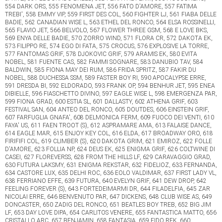
554 DARK ORS, 555 FENOMENA JET, 556 FATO D'AMORE, 557 FATIMA
TREBI', 558 EMMY VIP, 559 FIRST DES COL, 560 FIGHTER LJ, 561 FIABA DELLE
BADIE, 562 CANADIAN WISE L, 563 ETHEL DEL RONCO, 564 ELSA ROSSINELLI,
565 FLAVIO JET, 566 BELVOLO, 567 FLOWER THREE GSM, 568 E LOVE BKS,
569 ENYA DELLE BADIE, 570 ZORRO WIND, 571 FLORA CR, 572 DAKOTA EK,
573 FILIPPO RE, 574 EGO DI FATA, 575 CROCUS, 576 EXPLOSIVE LA TORRE,
577 FANTOMAS GRIF, 578 DJOKOVIC GRIF, 579 ARAMIS EK, 580 EVITA
NOBEL, 581 FUENTE CAS, 582 FAMMI SOGNARE, 583 DANUBIO TAV, 584
BALDWIN, 585 FIONA MAY DEI RUM, 586 FRIDA SPRITZ, 587 FAKIR DU
NOBEL, 588 DUCHESSA SSM, 589 FASTER BOY RI, 590 APOCALYPSE ERRE,
591 DRESDA BI, 592 ELDORADO, 593 FRANK OP, 594 BENHUR JET, 595 ENEA
DIBIELLE, 596 FIASCHETTO DIVINO, 597 EAGLE WISE L, 598 EMERGENZA PAR,
599 FIONA GRAD, 600 ESTIA SL, 601 DALLASTY, 602 ATHENA GRIF, 603
FESTIVAL SAN, 604 ANTEO DEL RONCO, 605 DOUTDES, 606 EINSTEIN GRIF,
607 FARFUGLIA GNAFA', 608 DELMONICA FERM, 609 FUOCO DEI VENTI, 610
FAYA' US, 611 FAEN TROOT (S), 612 ASPRAMARE AMA, 613 FALAISE DANCE,
614 EAGLE MAR, 615 ENJOY KEY COL, 616 ELDA, 617 BROADWAY ORO, 618
FIRIFIFI COL, 619 CLIMBER (S), 620 DAKOTA GRIM, 621 EMIROZ, 622 FOLLE
D'AMORE, 623 FOLLIA NP, 624 DEUS EK, 625 ENIGMA GRIF, 626 COLTWINE DI
CASEI, 627 FLOREVERSS, 628 FROM THE HILLS LF, 629 CARAVAGGIO GRAD,
630 FUTURA LAKSMY, 631 ENIGMA REKSTAR, 632 FIDELIOZ, 633 FERNANDA,
634 CASTORE LUX, 635 DELHI ROC, 636 EOLO VALDIMAR, 637 FIRST LADY VL,
638 FERRIANO EFFE, 639 FUTURA, 640 EVELYN GRIF, 641 DEW DROP, 642
FEELING FOREVER (S), 643 FORTEDEIMARMI DR, 644 FILADELFIA, 645 ZAR
NICOLAI ERRE, 646 BENVENUTO PAR, 647 DICKENS, 648 CLUB WISE AS, 649
DONCASTER, 650 ZADIG DEL RONCO, 651 BEATLES BOY TREB, 652 BIG JIM
LF, 653 DAY LOVE DIPA, 654 CARLITOS VENERE, 655 FANTASTICA MATTO, 656
CRISTALLO ARC, 657 BENJAMIN, 658 FANTASIA, 659 FIDO REK, 660