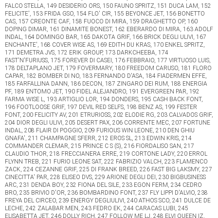
FALCO STELLA, 149 DESIDERIO ORS, 150 FAUNO SPRITZ, 151 DUCA LAM, 152
FELICITE', 153 FRIDA GSO, 154 FLO' CIR, 155 BEYONCE JET, 156 BONETTO
CAS, 157 CREONTE CAF, 158 FUOCO DI MIRA, 159 DRAGHETTO OP, 160
DOPING DIMAR, 161 DINAMITE BONEST, 162 EBERARDO DI MIRA, 163 ADOLF
INDAL, 164 DOMINGO BAR, 165 DAKOTA GRIF, 166 BRICK DEGLI ULIVI, 167
ENCHANTE', 168 COVER WISE AS, 169 EDITH DU KRAS, 170 ENKEL SPRITZ,
171 DEMETRA JVS, 172 ERIK GROUP, 173 DARKCHEEBA, 174
FAST'N'FURIUSS, 175 FOREVER DI CASEI, 176 FEBBRAIO, 177 VIRTUOSO LUIS,
178 DELTAPLANO JET, 179 FOVERMARY, 180 FREEDOM CARUSO, 181 FLORO
CAPAR, 182 BOMBER DI NO, 183 FERNANDO D'ASA, 184 FIADERMEN EFFE,
185 FARFALLINA DANN, 186 DECON, 187 ZINGARO DEI RUM, 188 ENERGIA
PF, 189 ENTOMO JET, 190 FIDEL ALEJANDRO, 191 EVERGREEN PAR, 192
FARMA WISE L, 193 ARTIGLIO LOR, 194 DONDERS, 195 CASH BACK FONT,
196 FOOTLOOSE GRIF, 197 DEVIL RED SELFS, 198 BENZ AS, 199 FESTER
FONT, 200 FELICITY AV, 201 ETRURIOSS, 202 ELODIE RG, 203 CALVADOS GRIF,
204 DIOR DEGLI ULIVI, 205 DESERT PAX, 206 CORRENTE MEC, 207 FORTUNE
INDAL, 208 FLAIR DI POGGIO, 209 FURIOUS WIN LEONE, 210 DEN GHIU
GNAFA', 211 CHAMPAGNE SFERR, 212 EROS SL, 213 EDWIN KRIS, 214
COMMANDER CLEMAR, 215 PRINCE C S (S), 216 FIORDALISO SAN, 217
CLAUDIO THOR, 218 FRECCIANERA ERRE, 219 CORTONE LADY, 220 ERROL
FLYNN TREB, 221 FURIO LEONE SAT, 222 FABRIZIO VALCH, 223 FLAMENCO
ZACK, 224 CEZANNE GRIF, 225 DI FRANK BREED, 226 FAST BIG LAKSMY, 227
CINECITTA' PAR, 228 ELISEO DVS, 229 ARIONE DEGLI DEI, 230 BIGBUSINESS
ARC, 231 DENDA BOY, 232 FIONA DEL SILE, 233 EGON FERM, 234 CEDRO
BRO, 235 BRIVIO D'OR, 236 BOMBARDINO FONT, 237 FLY LIPPI D'ALVIO, 238
FREYA DEL CIRCEO, 239 ENERGY DEGLIULIVI, 240 ATHOS SCO, 241 DULCE DE
LECHE, 242 ZALABAR MEN, 243 FEDRO EK, 244 CARACAS LUBI, 245
ELISABETTA JET, 246 DOLLY RICH, 247 FOLLOW ME LJ, 248 ELVI QUEEN IZ,