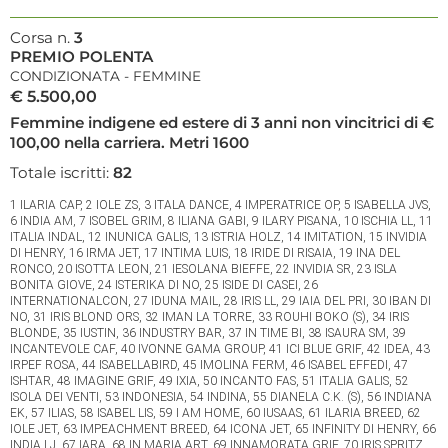
Corsa n.
3
PREMIO POLENTA
CONDIZIONATA - FEMMINE
€ 5.500,00
Femmine indigene ed estere di 3 anni non vincitrici di €
100,00 nella carriera. Metri 1600
Totale iscritti:
82
1 ILARIA CAP, 2 IOLE ZS, 3 ITALA DANCE, 4 IMPERATRICE OP, 5 ISABELLA JVS,
6 INDIA AM, 7 ISOBEL GRIM, 8 ILIANA GABI, 9 ILARY PISANA, 10 ISCHIA LL, 11
ITALIA INDAL, 12 INUNICA GALIS, 13 ISTRIA HOLZ, 14 IMITATION, 15 INVIDIA
DI HENRY, 16 IRMA JET, 17 INTIMA LUIS, 18 IRIDE DI RISAIA, 19 INA DEL
RONCO, 20 ISOTTA LEON, 21 IESOLANA BIEFFE, 22 INVIDIA SR, 23 ISLA
BONITA GIOVE, 24 ISTERIKA DI NO, 25 ISIDE DI CASEI, 26
INTERNATIONALCON, 27 IDUNA MAIL, 28 IRIS LL, 29 IAIA DEL PRI, 30 IBAN DI
NO, 31 IRIS BLOND ORS, 32 IMAN LA TORRE, 33 ROUHI BOKO (S), 34 IRIS
BLONDE, 35 IUSTIN, 36 INDUSTRY BAR, 37 IN TIME BI, 38 ISAURA SM, 39
INCANTEVOLE CAF, 40 IVONNE GAMA GROUP, 41 ICI BLUE GRIF, 42 IDEA, 43
IRPEF ROSA, 44 ISABELLABIRD, 45 IMOLINA FERM, 46 ISABEL EFFEDI, 47
ISHTAR, 48 IMAGINE GRIF, 49 IXIA, 50 INCANTO FAS, 51 ITALIA GALIS, 52
ISOLA DEI VENTI, 53 INDONESIA, 54 INDINA, 55 DIANELA C.K. (S), 56 INDIANA
EK, 57 ILIAS, 58 ISABEL LIS, 59 I AM HOME, 60 IUSAAS, 61 ILARIA BREED, 62
IOLE JET, 63 IMPEACHMENT BREED, 64 ICONA JET, 65 INFINITY DI HENRY, 66
INDIA LJ, 67 IARA, 68 IN MARIA ART, 69 INNAMORATA GRIF, 70 IRIS SPRITZ,