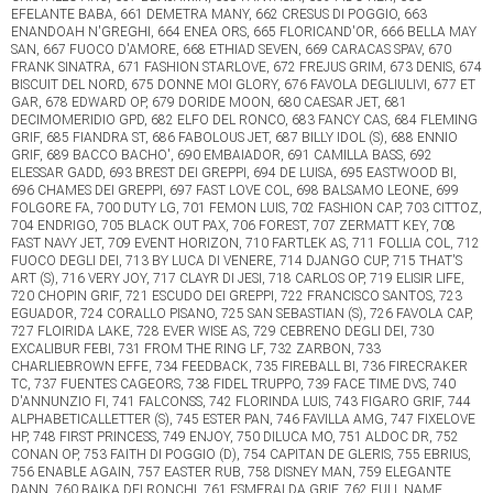
EFELANTE BABA, 661 DEMETRA MANY, 662 CRESUS DI POGGIO, 663
ENANDOAH N'GREGHI, 664 ENEA ORS, 665 FLORICAND'OR, 666 BELLA MAY
SAN, 667 FUOCO D'AMORE, 668 ETHIAD SEVEN, 669 CARACAS SPAV, 670
FRANK SINATRA, 671 FASHION STARLOVE, 672 FREJUS GRIM, 673 DENIS, 674
BISCUIT DEL NORD, 675 DONNE MOI GLORY, 676 FAVOLA DEGLIULIVI, 677 ET
GAR, 678 EDWARD OP, 679 DORIDE MOON, 680 CAESAR JET, 681
DECIMOMERIDIO GPD, 682 ELFO DEL RONCO, 683 FANCY CAS, 684 FLEMING
GRIF, 685 FIANDRA ST, 686 FABOLOUS JET, 687 BILLY IDOL (S), 688 ENNIO
GRIF, 689 BACCO BACHO', 690 EMBAIADOR, 691 CAMILLA BASS, 692
ELESSAR GADD, 693 BREST DEI GREPPI, 694 DE LUISA, 695 EASTWOOD BI,
696 CHAMES DEI GREPPI, 697 FAST LOVE COL, 698 BALSAMO LEONE, 699
FOLGORE FA, 700 DUTY LG, 701 FEMON LUIS, 702 FASHION CAP, 703 CITTOZ,
704 ENDRIGO, 705 BLACK OUT PAX, 706 FOREST, 707 ZERMATT KEY, 708
FAST NAVY JET, 709 EVENT HORIZON, 710 FARTLEK AS, 711 FOLLIA COL, 712
FUOCO DEGLI DEI, 713 BY LUCA DI VENERE, 714 DJANGO CUP, 715 THAT'S
ART (S), 716 VERY JOY, 717 CLAYR DI JESI, 718 CARLOS OP, 719 ELISIR LIFE,
720 CHOPIN GRIF, 721 ESCUDO DEI GREPPI, 722 FRANCISCO SANTOS, 723
EGUADOR, 724 CORALLO PISANO, 725 SAN SEBASTIAN (S), 726 FAVOLA CAP,
727 FLOIRIDA LAKE, 728 EVER WISE AS, 729 CEBRENO DEGLI DEI, 730
EXCALIBUR FEBI, 731 FROM THE RING LF, 732 ZARBON, 733
CHARLIEBROWN EFFE, 734 FEEDBACK, 735 FIREBALL BI, 736 FIRECRAKER
TC, 737 FUENTES CAGEORS, 738 FIDEL TRUPPO, 739 FACE TIME DVS, 740
D'ANNUNZIO FI, 741 FALCONSS, 742 FLORINDA LUIS, 743 FIGARO GRIF, 744
ALPHABETICALLETTER (S), 745 ESTER PAN, 746 FAVILLA AMG, 747 FIXELOVE
HP, 748 FIRST PRINCESS, 749 ENJOY, 750 DILUCA MO, 751 ALDOC DR, 752
CONAN OP, 753 FAITH DI POGGIO (D), 754 CAPITAN DE GLERIS, 755 EBRIUS,
756 ENABLE AGAIN, 757 EASTER RUB, 758 DISNEY MAN, 759 ELEGANTE
DANN, 760 BAIKA DEI RONCHI, 761 ESMERALDA GRIF, 762 FULL NAME