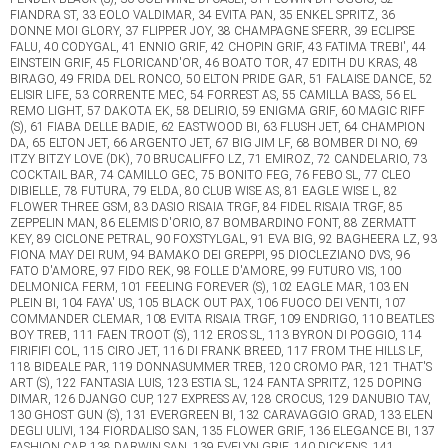
FIANDRA ST, 33 EOLO VALDIMAR, 34 EVITA PAN, 35 ENKEL SPRITZ, 36
DONNE MOI GLORY, 37 FLIPPER JOY, 38 CHAMPAGNE SFERR, 39 ECLIPSE
FALU, 40 CODYGAL, 41 ENNIO GRIF, 42 CHOPIN GRIF, 43 FATIMA TREBI', 44
EINSTEIN GRIF, 45 FLORICAND'OR, 46 BOATO TOR, 47 EDITH DU KRAS, 48
BIRAGO, 49 FRIDA DEL RONCO, 50 ELTON PRIDE GAR, 51 FALAISE DANCE, 52
ELISIR LIFE, 53 CORRENTE MEC, 54 FORREST AS, 55 CAMILLA BASS, 56 EL
REMO LIGHT, 57 DAKOTA EK, 58 DELIRIO, 59 ENIGMA GRIF, 60 MAGIC RIFF
(S), 61 FIABA DELLE BADIE, 62 EASTWOOD BI, 63 FLUSH JET, 64 CHAMPION
DA, 65 ELTON JET, 66 ARGENTO JET, 67 BIG JIM LF, 68 BOMBER DI NO, 69
ITZY BITZY LOVE (DK), 70 BRUCALIFFO LZ, 71 EMIROZ, 72 CANDELARIO, 73
COCKTAIL BAR, 74 CAMILLO GEC, 75 BONITO FEG, 76 FEBO SL, 77 CLEO
DIBIELLE, 78 FUTURA, 79 ELDA, 80 CLUB WISE AS, 81 EAGLE WISE L, 82
FLOWER THREE GSM, 83 DASIO RISAIA TRGF, 84 FIDEL RISAIA TRGF, 85
ZEPPELIN MAN, 86 ELEMIS D'ORIO, 87 BOMBARDINO FONT, 88 ZERMATT
KEY, 89 CICLONE PETRAL, 90 FOXSTYLGAL, 91 EVA BIG, 92 BAGHEERA LZ, 93
FIONA MAY DEI RUM, 94 BAMAKO DEI GREPPI, 95 DIOCLEZIANO DVS, 96
FATO D'AMORE, 97 FIDO REK, 98 FOLLE D'AMORE, 99 FUTURO VIS, 100
DELMONICA FERM, 101 FEELING FOREVER (S), 102 EAGLE MAR, 103 EN
PLEIN BI, 104 FAYA' US, 105 BLACK OUT PAX, 106 FUOCO DEI VENTI, 107
COMMANDER CLEMAR, 108 EVITA RISAIA TRGF, 109 ENDRIGO, 110 BEATLES
BOY TREB, 111 FAEN TROOT (S), 112 EROS SL, 113 BYRON DI POGGIO, 114
FIRIFIFI COL, 115 CIRO JET, 116 DI FRANK BREED, 117 FROM THE HILLS LF,
118 BIDEALE PAR, 119 DONNASUMMER TREB, 120 CROMO PAR, 121 THAT'S
ART (S), 122 FANTASIA LUIS, 123 ESTIA SL, 124 FANTA SPRITZ, 125 DOPING
DIMAR, 126 DJANGO CUP, 127 EXPRESS AV, 128 CROCUS, 129 DANUBIO TAV,
130 GHOST GUN (S), 131 EVERGREEN BI, 132 CARAVAGGIO GRAD, 133 ELEN
DEGLI ULIVI, 134 FIORDALISO SAN, 135 FLOWER GRIF, 136 ELEGANCE BI, 137
FASHION CAP, 138 DARWIN SAN, 139 EVELYN GRIF, 140 DICKENS, 141