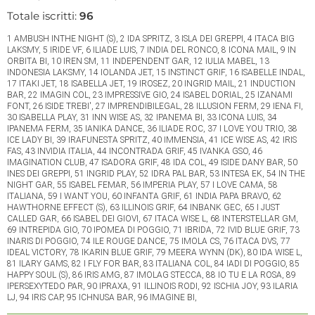
Totale iscritti:
96
1 AMBUSH INTHE NIGHT (S), 2 IDA SPRITZ, 3 ISLA DEI GREPPI, 4 ITACA BIG
LAKSMY, 5 IRIDE VF, 6 ILIADE LUIS, 7 INDIA DEL RONCO, 8 ICONA MAIL, 9 IN
ORBITA BI, 10 IREN SM, 11 INDEPENDENT GAR, 12 IULIA MABEL, 13
INDONESIA LAKSMY, 14 IOLANDA JET, 15 INSTINCT GRIF, 16 ISABELLE INDAL,
17 ITAKI JET, 18 ISABELLA JET, 19 IROSEZ, 20 INGRID MAIL, 21 INDUCTION
BAR, 22 IMAGIN COL, 23 IMPRESSIVE GIO, 24 ISABEL DORIAL, 25 IZANAMI
FONT, 26 ISIDE TREBI', 27 IMPRENDIBILEGAL, 28 ILLUSION FERM, 29 IENA FI,
30 ISABELLA PLAY, 31 INN WISE AS, 32 IPANEMA BI, 33 ICONA LUIS, 34
IPANEMA FERM, 35 IANIKA DANCE, 36 ILIADE ROC, 37 I LOVE YOU TRIO, 38
ICE LADY BI, 39 IRAFUNESTA SPRITZ, 40 IMMENSIA, 41 ICE WISE AS, 42 IRIS
FAS, 43 INVIDIA ITALIA, 44 INCONTRADA GRIF, 45 IVANKA GSO, 46
IMAGINATION CLUB, 47 ISADORA GRIF, 48 IDA COL, 49 ISIDE DANY BAR, 50
INES DEI GREPPI, 51 INGRID PLAY, 52 IDRA PAL BAR, 53 INTESA EK, 54 IN THE
NIGHT GAR, 55 ISABEL FEMAR, 56 IMPERIA PLAY, 57 I LOVE CAMA, 58
ITALIANA, 59 I WANT YOU, 60 INFANTA GRIF, 61 INDIA PAPA BRAVO, 62
HAWTHORNE EFFECT (S), 63 ILLINOIS GRIF, 64 INBANK GEC, 65 I JUST
CALLED GAR, 66 ISABEL DEI GIOVI, 67 ITACA WISE L, 68 INTERSTELLAR GM,
69 INTREPIDA GIO, 70 IPOMEA DI POGGIO, 71 IBRIDA, 72 IVID BLUE GRIF, 73
INARIS DI POGGIO, 74 ILE ROUGE DANCE, 75 IMOLA CS, 76 ITACA DVS, 77
IDEAL VICTORY, 78 IKARIN BLUE GRIF, 79 MEERA WYNN (DK), 80 IDA WISE L,
81 ILARY GAMS, 82 I FLY FOR BAR, 83 ITALIANA COL, 84 IADI DI POGGIO, 85
HAPPY SOUL (S), 86 IRIS AMG, 87 IMOLAG STECCA, 88 IO TU E LA ROSA, 89
IPERSEXYTEDO PAR, 90 IPRAXA, 91 ILLINOIS RODI, 92 ISCHIA JOY, 93 ILARIA
LJ, 94 IRIS CAP, 95 ICHNUSA BAR, 96 IMAGINE BI,