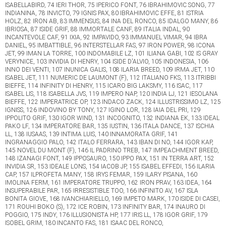
ISABELLABIRD, 74 IERI THOR, 75 IPERICO FONT, 76 IBRAHIMOVIC SONG, 77
INDIANINA, 78 INVICTO, 79 IGNIS PAX, 80 IBRAHIMOVIC EFFE, 81 ISTRIA
HOLZ, 82 IRON AB, 83 IMMENSUS, 84 INA DEL RONCO, 85 IDALGO MANY, 86
IBRIOSA, 87 ISIDE GRIF, 88 IMMORTALE CANF, 89 ITALIA INDAL, 90
INCANTEVOLE CAF, 91 IXIA, 92 IMPAVIDO, 93 IMMANUEL VIMAR, 94 IBRA
DANIEL, 95 IMBATTIBLE, 96 INTERSTELLAR FAS, 97 IRON POWER, 98 ICONA
JET, 99 IMAN LA TORRE, 100 INDOMABILE LZ, 101 ILIANA GABI, 102 IS GRAY
VERYNICE, 103 INVIDIA DI HENRY, 104 ISIDE D'ALVIO, 105 INDONESIA, 106
INNO DEI VENTI, 107 INUNICA GALIS, 108 ILARIA BREED, 109 IRMA JET, 110
ISABEL JET, 111 NUMERIC DE LAUMONT (F), 112 ITALIANO FKS, 113 ITRIBBI
BIEFFE, 114 INFINITY DI HENRY, 115 ICARO BIG LAKSMY, 116 ISAC, 117
ISABEL LIS, 118 ISABELLA JVS, 119 IMPERO NAP, 120 INDIA LJ, 121 IESOLANA
BIEFFE, 122 IMPERATRICE OP, 123 INDACO ZACK, 124 ILLUSTRISSIMO LZ, 125
IGNISS, 126 INDOVINO BY TONY, 127 IGINO LOR, 128 IAIA DEL PRI, 129
IPPOLITO GRIF, 130 IGOR WIND, 131 INCOGNITO, 132 INDIANA EK, 133 IDEAL
PAKO LF, 134 IMPERATORE BAR, 135 IUSTIN, 136 ITALA DANCE, 137 ISCHIA
LL, 138 IUSAAS, 139 INTIMA LUIS, 140 INNAMORATA GRIF, 141
INGRANAGGIO PALO, 142 ITALO FERRARA, 143 IBAN DI NO, 144 IGOR KAP,
145 NOVEL DU MONT (F), 146 IL PADRINO TREB, 147 IMPEACHMENT BREED,
148 IZANAGI FONT, 149 IPPOSAURO, 150 IPPO PAX, 151 IN TERRA ART, 152
INVIDIA SR, 153 IDEALE LONS, 154 IACOB JP, 155 ISABEL EFFEDI, 156 ILARIA
CAP, 157 ILPROFETA MANY, 158 IRYS FEMAR, 159 ILARY PISANA, 160
IMOLINA FERM, 161 IMPERATORE TRUPPO, 162 IRON PRAV, 163 IDEA, 164
INSUPERABILE PAR, 165 IRRESISTIBLE TOO, 166 INFINITO AV, 167 ISLA
BONITA GIOVE, 168 IVANCHIARIELLO, 169 IMPETO MARK, 170 ISIDE DI CASEI,
171 ROUHI BOKO (S), 172 ICE ROBIN, 173 INFINITY BAR, 174 INAURO DI
POGGIO, 175 INDY, 176 ILLUSIONISTA HP, 177 IRIS LL, 178 IGOR GRIF, 179
ISOBEL GRIM, 180 INCANTO FAS, 181 ISAAC DEL RONCO,