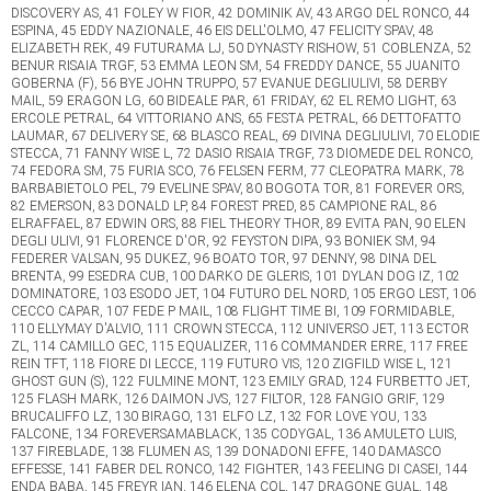
DISCOVERY AS, 41 FOLEY W FIOR, 42 DOMINIK AV, 43 ARGO DEL RONCO, 44
ESPINA, 45 EDDY NAZIONALE, 46 EIS DELL'OLMO, 47 FELICITY SPAV, 48
ELIZABETH REK, 49 FUTURAMA LJ, 50 DYNASTY RISHOW, 51 COBLENZA, 52
BENUR RISAIA TRGF, 53 EMMA LEON SM, 54 FREDDY DANCE, 55 JUANITO
GOBERNA (F), 56 BYE JOHN TRUPPO, 57 EVANUE DEGLIULIVI, 58 DERBY
MAIL, 59 ERAGON LG, 60 BIDEALE PAR, 61 FRIDAY, 62 EL REMO LIGHT, 63
ERCOLE PETRAL, 64 VITTORIANO ANS, 65 FESTA PETRAL, 66 DETTOFATTO
LAUMAR, 67 DELIVERY SE, 68 BLASCO REAL, 69 DIVINA DEGLIULIVI, 70 ELODIE
STECCA, 71 FANNY WISE L, 72 DASIO RISAIA TRGF, 73 DIOMEDE DEL RONCO,
74 FEDORA SM, 75 FURIA SCO, 76 FELSEN FERM, 77 CLEOPATRA MARK, 78
BARBABIETOLO PEL, 79 EVELINE SPAV, 80 BOGOTA TOR, 81 FOREVER ORS,
82 EMERSON, 83 DONALD LP, 84 FOREST PRED, 85 CAMPIONE RAL, 86
ELRAFFAEL, 87 EDWIN ORS, 88 FIEL THEORY THOR, 89 EVITA PAN, 90 ELEN
DEGLI ULIVI, 91 FLORENCE D'OR, 92 FEYSTON DIPA, 93 BONIEK SM, 94
FEDERER VALSAN, 95 DUKEZ, 96 BOATO TOR, 97 DENNY, 98 DINA DEL
BRENTA, 99 ESEDRA CUB, 100 DARKO DE GLERIS, 101 DYLAN DOG IZ, 102
DOMINATORE, 103 ESODO JET, 104 FUTURO DEL NORD, 105 ERGO LEST, 106
CECCO CAPAR, 107 FEDE P MAIL, 108 FLIGHT TIME BI, 109 FORMIDABLE,
110 ELLYMAY D'ALVIO, 111 CROWN STECCA, 112 UNIVERSO JET, 113 ECTOR
ZL, 114 CAMILLO GEC, 115 EQUALIZER, 116 COMMANDER ERRE, 117 FREE
REIN TFT, 118 FIORE DI LECCE, 119 FUTURO VIS, 120 ZIGFILD WISE L, 121
GHOST GUN (S), 122 FULMINE MONT, 123 EMILY GRAD, 124 FURBETTO JET,
125 FLASH MARK, 126 DAIMON JVS, 127 FILTOR, 128 FANGIO GRIF, 129
BRUCALIFFO LZ, 130 BIRAGO, 131 ELFO LZ, 132 FOR LOVE YOU, 133
FALCONE, 134 FOREVERSAMABLACK, 135 CODYGAL, 136 AMULETO LUIS,
137 FIREBLADE, 138 FLUMEN AS, 139 DONADONI EFFE, 140 DAMASCO
EFFESSE, 141 FABER DEL RONCO, 142 FIGHTER, 143 FEELING DI CASEI, 144
ENDA BABA, 145 FREYR IAN, 146 ELENA COL, 147 DRAGONE GUAL, 148