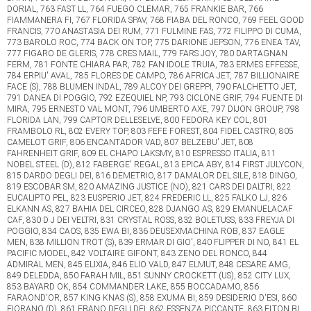
DORIAL, 763 FAST LL, 764 FUEGO CLEMAR, 765 FRANKIE BAR, 766
FIAMMANERA FI, 767 FLORIDA SPAV, 768 FIABA DEL RONCO, 769 FEEL GOOD
FRANCIS, 770 ANASTASIA DEI RUM, 771 FULMINE FAS, 772 FILIPPO DI CUMA,
773 BAROLO ROC, 774 BACK ON TOP, 775 DARIONE JEPSON, 776 ENEA TAV,
777 FIGARO DE GLERIS, 778 CRES MAIL, 779 FARS JOY, 780 DARTAGNAN
FERM, 781 FONTE CHIARA PAR, 782 FAN IDOLE TRUIA, 783 ERMES EFFESSE,
784 ERPIU' AVAL, 785 FLORES DE CAMPO, 786 AFRICA JET, 787 BILLIONAIRE
FACE (S), 788 BLUMEN INDAL, 789 ALCOY DEI GREPPI, 790 FALCHETTO JET,
791 DANEA DI POGGIO, 792 EZEQUIEL NP, 793 CICLONE GRIF, 794 FUENTE DI
MIRA, 795 ERNESTO VAL MONT, 796 UMBERTO AXE, 797 DIJON GROUP, 798
FLORIDA LAN, 799 CAPTOR DELLESELVE, 800 FEDORA KEY COL, 801
FRAMBOLO RL, 802 EVERY TOP, 803 FEFE FOREST, 804 FIDEL CASTRO, 805
CAMELOT GRIF, 806 ENCANTADOR VAD, 807 BELZEBU' JET, 808
FAHRENHEIT GRIF, 809 EL CHAPO LAKSMY, 810 ESPRESSO ITALIA, 811
NOBEL STEEL (D), 812 FABERGE' REGAL, 813 EPICA ABY, 814 FIRST JULYCON,
815 DARDO DEGLI DEI, 816 DEMETRIO, 817 DAMALOR DEL SILE, 818 DINGO,
819 ESCOBAR SM, 820 AMAZING JUSTICE (NO), 821 CARS DEI DALTRI, 822
EUCALIPTO PEL, 823 EUSPERIO JET, 824 FREDERIC LL, 825 FALKO LJ, 826
ELKANN AS, 827 BAHIA DEL CIRCEO, 828 DJANGO AS, 829 EMANUELACAF
CAF, 830 D J DEI VELTRI, 831 CRYSTAL ROSS, 832 BOLETUSS, 833 FREYJA DI
POGGIO, 834 CAOS, 835 EWA BI, 836 DEUSEXMACHINA ROB, 837 EAGLE
MEN, 838 MILLION TROT (S), 839 ERMAR DI GIO', 840 FLIPPER DI NO, 841 EL
PACIFIC MODEL, 842 VOLTAIRE GIFONT, 843 ZENO DEL RONCO, 844
ADMIRAL MEN, 845 ELIXIA, 846 ELIO VALD, 847 ELMUT, 848 CESARE AMG,
849 DELEDDA, 850 FARAH MIL, 851 SUNNY CROCKETT (US), 852 CITY LUX,
853 BAYARD OK, 854 COMMANDER LAKE, 855 BOCCADAMO, 856
FARAOND'OR, 857 KING KNAS (S), 858 EXUMA BI, 859 DESIDERIO D'ESI, 860
FIORANO (D), 861 EBANO DEGLI DEI, 862 ESSENZA PICCANTE, 863 ELTON BI,