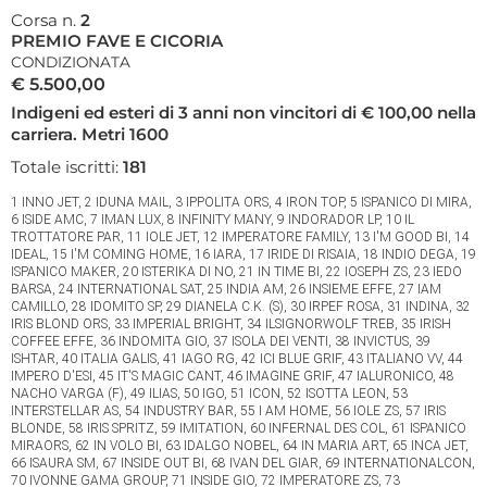
Corsa n.
2
PREMIO FAVE E CICORIA
CONDIZIONATA
€ 5.500,00
Indigeni ed esteri di 3 anni non vincitori di € 100,00 nella
carriera. Metri 1600
Totale iscritti:
181
1 INNO JET, 2 IDUNA MAIL, 3 IPPOLITA ORS, 4 IRON TOP, 5 ISPANICO DI MIRA,
6 ISIDE AMC, 7 IMAN LUX, 8 INFINITY MANY, 9 INDORADOR LP, 10 IL
TROTTATORE PAR, 11 IOLE JET, 12 IMPERATORE FAMILY, 13 I'M GOOD BI, 14
IDEAL, 15 I'M COMING HOME, 16 IARA, 17 IRIDE DI RISAIA, 18 INDIO DEGA, 19
ISPANICO MAKER, 20 ISTERIKA DI NO, 21 IN TIME BI, 22 IOSEPH ZS, 23 IEDO
BARSA, 24 INTERNATIONAL SAT, 25 INDIA AM, 26 INSIEME EFFE, 27 IAM
CAMILLO, 28 IDOMITO SP, 29 DIANELA C.K. (S), 30 IRPEF ROSA, 31 INDINA, 32
IRIS BLOND ORS, 33 IMPERIAL BRIGHT, 34 ILSIGNORWOLF TREB, 35 IRISH
COFFEE EFFE, 36 INDOMITA GIO, 37 ISOLA DEI VENTI, 38 INVICTUS, 39
ISHTAR, 40 ITALIA GALIS, 41 IAGO RG, 42 ICI BLUE GRIF, 43 ITALIANO VV, 44
IMPERO D'ESI, 45 IT'S MAGIC CANT, 46 IMAGINE GRIF, 47 IALURONICO, 48
NACHO VARGA (F), 49 ILIAS, 50 IGO, 51 ICON, 52 ISOTTA LEON, 53
INTERSTELLAR AS, 54 INDUSTRY BAR, 55 I AM HOME, 56 IOLE ZS, 57 IRIS
BLONDE, 58 IRIS SPRITZ, 59 IMITATION, 60 INFERNAL DES COL, 61 ISPANICO
MIRAORS, 62 IN VOLO BI, 63 IDALGO NOBEL, 64 IN MARIA ART, 65 INCA JET,
66 ISAURA SM, 67 INSIDE OUT BI, 68 IVAN DEL GIAR, 69 INTERNATIONALCON,
70 IVONNE GAMA GROUP, 71 INSIDE GIO, 72 IMPERATORE ZS, 73