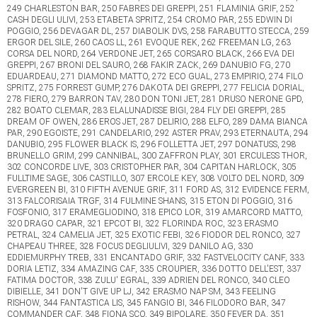
249 CHARLESTON BAR, 250 FABRES DEI GREPPI, 251 FLAMINIA GRIF, 252
CASH DEGLI ULIVI, 253 ETABETA SPRITZ, 254 CROMO PAR, 255 EDWIN DI
POGGIO, 256 DEVAGAR DL, 257 DIABOLIK DVS, 258 FARABUTTO STECCA, 259
ERGOR DEL SILE, 260 CAOS LL, 261 EVOQUE REK, 262 FREEMAN LG, 263
CORSA DEL NORD, 264 VERDONE JET, 265 CORSARO BLACK, 266 EVA DEI
GREPPI, 267 BRONI DEL SAURO, 268 FAKIR ZACK, 269 DANUBIO FG, 270
EDUARDEAU, 271 DIAMOND MATTO, 272 ECO GUAL, 273 EMPIRIO, 274 FILO
SPRITZ, 275 FORREST GUMP, 276 DAKOTA DEI GREPPI, 277 FELICIA DORIAL,
278 FIERO, 279 BARRON TAV, 280 DON TONI JET, 281 DRUSO NERONE GPD,
282 BOATO CLEMAR, 283 ELALUNADISSE BIGI, 284 FLY DEI GREPPI, 285
DREAM OF OWEN, 286 EROS JET, 287 DELIRIO, 288 ELFO, 289 DAMA BIANCA
PAR, 290 EGOISTE, 291 CANDELARIO, 292 ASTER PRAV, 293 ETERNAUTA, 294
DANUBIO, 295 FLOWER BLACK IS, 296 FOLLETTA JET, 297 DONATUSS, 298
BRUNELLO GRIM, 299 CANNIBAL, 300 ZAFFRON PLAY, 301 ERCULESS THOR,
302 CONCORDE LIVE, 303 CRISTOPHER PAR, 304 CAPITAN HARLOCK, 305
FULLTIME SAGE, 306 CASTILLO, 307 ERCOLE KEY, 308 VOLTO DEL NORD, 309
EVERGREEN BI, 310 FIFTH AVENUE GRIF, 311 FORD AS, 312 EVIDENCE FERM,
313 FALCORISAIA TRGF, 314 FULMINE SHANS, 315 ETON DI POGGIO, 316
FOSFONIO, 317 ERAMEGLIODINO, 318 EPICO LOR, 319 AMARCORD MATTO,
320 DRAGO CAPAR, 321 EPCOT BI, 322 FLORINDA ROC, 323 ERASMO
PETRAL, 324 CAMELIA JET, 325 EXOTIC FEBI, 326 FIODOR DEL RONCO, 327
CHAPEAU THREE, 328 FOCUS DEGLIULIVI, 329 DANILO AG, 330
EDDIEMURPHY TREB, 331 ENCANTADO GRIF, 332 FASTVELOCITY CANF, 333
DORIA LETIZ, 334 AMAZING CAF, 335 CROUPIER, 336 DOTTO DELL'EST, 337
FATIMA DOCTOR, 338 ZULU' EGRAL, 339 ADRIEN DEL RONCO, 340 CLEO
DIBIELLE, 341 DON'T GIVE UP LJ, 342 ERASMO NAP SM, 343 FEELING
RISHOW, 344 FANTASTICA LIS, 345 FANGIO BI, 346 FILODORO BAR, 347
COMMANDER CAF, 348 FIONA SCO, 349 BIPOLARE, 350 FEVER DA, 351