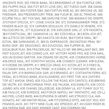
VINCENTE ROD, 352 FREYA BABA, 353 BRAVISSIMO LP, 354 FOXSTILE ORS,
355 FILIPPO WILD, 356 ITZY BITZY LOVE (DK), 357 FUEGO GAR, 358 DIANA
DEL CIRCEO, 359 FOSTER SSM, 360 FORTUN WISE AS, 361 BROOKE US, 362
FREDMAR, 363 FREDMERCURY TREB, 364 FLEUR BI, 365 EL TRINCHE, 366
ECLIPSE FALU, 367 FOX SAN, 368 DARLYNE STAF, 369 BAMAKO DEI GREPPI,
370 FIGHT STECCA, 371 COME CHUCK SM, 372 DONNASUMMER TREB, 373
FENDER BLACK (S), 374 CARMEN DEGLIULIVI, 375 DIABLO DI VENERE, 376
FALCODORO RL, 377 ELEGANCE BI, 378 EXPLOSIVE GIRL LF, 379 FAVORITA,
380 FOXSTYLGAL, 381 CASANOVA LG, 382 EZECHIELA, 383 BON JOVI JET,
384 AZTECO DEI GREPPI, 385 DAKOTA DEI RUM, 386 FORCE MAIL, 387
ELTON, 388 DARKANGEL FI, 389 EL EMPERADOR, 390 FASTDAY PRAV, 391
BORG GRIF, 392 ERGOVINCI, 393 DOVIZIOSO, 394 FLIPPER BI, 395
EXCALIBUR PLAY, 396 FRAZIERJOE, 397 FALCO NP, 398 BRILLIANT BKS, 399
FAST EQUOS JET, 400 COSMO LUX, 401 VICTORY NORD FRO, 402 DIVA MAIL,
403 UN SOGNO SARTOR, 404 CESARE DEI VELTRI, 405 COMMODORO HORSE,
406 ERICE MAIL, 407 DOROTHY MOON, 408 COWBOY CLEMAR, 409 ELENA,
410 DESSIE DEI GREPPI, 411 BREZZA GRAD, 412 ELTON JET, 413 FEBO SL,
414 DANDY MAIL, 415 ETNA TREBI', 416 DINEN, 417 ENCHANTE' BIGI, 418
FALAK DIPI, 419 BARRACUDA GAR, 420 BRANDO, 421 COSTANTIN FERM, 422
FEISAL, 423 FRODO BABA, 424 ELLEMERIS, 425 FIRST TOR, 426 ZAFFIRO
TOP, 427 ANOUK GRAD, 428 FOLLOW THE ROAD, 429 CANTICO, 430 BBKING
DEI VELTRI, 431 ENRICORISAIA TRGF, 432 FALASIA, 433 DIABLITO, 434 COCO
JUMBO ADV, 435 CHANEL DELLESELVE, 436 DENNY LA, 437 FUNNY GUY TC,
438 FAGLOZ, 439 EURIDICE, 440 FORZA NAPOLI, 441 FANTASTIC, 442 CSI LJ,
443 FEEL LOVED BASS, 444 EUPHORIA DI HENRY, 445 ETRUSCO CLA, 446
DONATO, 447 UBI MAYOR REGAL, 448 FITZGERALD EFFE, 449 EDY VDO, 450
FRANCIS JACK, 451 FIFTY NINE CLUB, 452 EPISODIO JET, 453 EASY RIDER BI,
454 FARIDA RAB, 455 EASY WINNER CANT, 456 COMPANY SM,