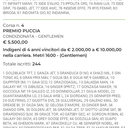
71 INFINITY MANY, 72 ISIDE D'ALVIO, 73 IPPOLITA ORS, 74 IMAN LUX, 75 ISIDE
GRIF, 76 ISABEL JET, 77 ISIDE AMC, 78 INSIEME EFFE, 79 IRYS FEMAR, 80
IBRIOSA, 81 INDOMITA GIO, 82 INDIANINA,
Corsa n.
4
PREMIO PUCCIA
CONDIZIONATA - GENTLEMEN
€ 5.500,00
Indigeni di 4 anni vincitori da € 2.000,00 a € 10.000,00
nella carriera. Metri 1600 - (Gentlemen)
Totale iscritti:
244
1 GOLDBLACK TFT, 2 GANZA JET, 3 GRANDUCA DI NO, 4 GHAZI MIL, 5 GIN
TONIC AS, 6 GRAN PRIX MAV, 7 GOLIA SM, 8 GOLIA NP, 9 GAMBELA, 10
GIUPPITER SM, 11 GAIA SCO, 12 GRAZIOSAGAL, 13 GALASSIA MAN, 14
GALAXY WF, 15 GIBILISCA, 16 GINGER SPRITZ, 17 GONZAGA MAKER, 18
GOCCIOLA NP, 19 GALILEO IZ, 20 GIONNDOLLAR, 21 GIULIA MODEL, 22
GUANTANAMERA LG, 23 GALA WISE L, 24 GIORDANO, 25 GENNIFER PRED,
26 GUS FRING, 27 GIUDITTA DVS, 28 GULLIVERGAL, 29 GALENO MAIL, 30
GREASE BI, 31 GILDA SAN, 32 GELOSIA D'AMORE, 33 GINGER BAR, 34
GIANGO DIPA, 35 GOLDEN JET, 36 GIMONDI JET, 37 GIOTTO LEONE SAT, 38
GIRARDENGO SLM, 39 GRACE TOR, 40 GATSBY GEC, 41 GORDON ROBIN, 42
GALAXY DEI GIOVI, 43 GREY GOOSE EFFE, 44 GODZILLA SAN, 45 GUAPO
BETA, 46 GHEMON MARK, 47 GRACEKELLY CU, 48 GENNIFER NOBEL, 49
GEM SKY, 50 GENESIOSODANO PAR, 51 GILDA TREB, 52 GLAMOUR SFERR, 53