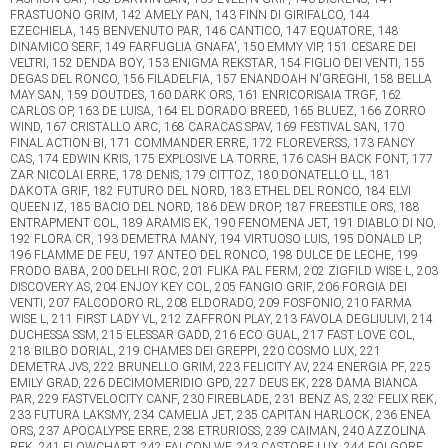
FRASTUONO GRIM, 142 AMELY PAN, 143 FINN DI GIRIFALCO, 144
EZECHIELA, 145 BENVENUTO PAR, 146 CANTICO, 147 EQUATORE, 148
DINAMICO SERF, 149 FARFUGLIA GNAFA', 150 EMMY VIP, 151 CESARE DEI
VELTRI, 152 DENDA BOY, 153 ENIGMA REKSTAR, 154 FIGLIO DEI VENTI, 155
DEGAS DEL RONCO, 156 FILADELFIA, 157 ENANDOAH N'GREGHI, 158 BELLA
MAY SAN, 159 DOUTDES, 160 DARK ORS, 161 ENRICORISAIA TRGF, 162
CARLOS OP, 163 DE LUISA, 164 EL DORADO BREED, 165 BLUEZ, 166 ZORRO
WIND, 167 CRISTALLO ARC, 168 CARACAS SPAV, 169 FESTIVAL SAN, 170
FINAL ACTION BI, 171 COMMANDER ERRE, 172 FLOREVERSS, 173 FANCY
CAS, 174 EDWIN KRIS, 175 EXPLOSIVE LA TORRE, 176 CASH BACK FONT, 177
ZAR NICOLAI ERRE, 178 DENIS, 179 CITTOZ, 180 DONATELLO LL, 181
DAKOTA GRIF, 182 FUTURO DEL NORD, 183 ETHEL DEL RONCO, 184 ELVI
QUEEN IZ, 185 BACIO DEL NORD, 186 DEW DROP, 187 FREESTILE ORS, 188
ENTRAPMENT COL, 189 ARAMIS EK, 190 FENOMENA JET, 191 DIABLO DI NO,
192 FLORA CR, 193 DEMETRA MANY, 194 VIRTUOSO LUIS, 195 DONALD LP,
196 FLAMME DE FEU, 197 ANTEO DEL RONCO, 198 DULCE DE LECHE, 199
FRODO BABA, 200 DELHI ROC, 201 FLIKA PAL FERM, 202 ZIGFILD WISE L, 203
DISCOVERY AS, 204 ENJOY KEY COL, 205 FANGIO GRIF, 206 FORGIA DEI
VENTI, 207 FALCODORO RL, 208 ELDORADO, 209 FOSFONIO, 210 FARMA
WISE L, 211 FIRST LADY VL, 212 ZAFFRON PLAY, 213 FAVOLA DEGLIULIVI, 214
DUCHESSA SSM, 215 ELESSAR GADD, 216 ECO GUAL, 217 FAST LOVE COL,
218 BILBO DORIAL, 219 CHAMES DEI GREPPI, 220 COSMO LUX, 221
DEMETRA JVS, 222 BRUNELLO GRIM, 223 FELICITY AV, 224 ENERGIA PF, 225
EMILY GRAD, 226 DECIMOMERIDIO GPD, 227 DEUS EK, 228 DAMA BIANCA
PAR, 229 FASTVELOCITY CANF, 230 FIREBLADE, 231 BENZ AS, 232 FELIX REK,
233 FUTURA LAKSMY, 234 CAMELIA JET, 235 CAPITAN HARLOCK, 236 ENEA
ORS, 237 APOCALYPSE ERRE, 238 ETRURIOSS, 239 CAIMAN, 240 AZZOLINA
REK, 241 FLOWCHART, 242 FALCON WF, 243 CASTORE LUX, 244 FOLGORE