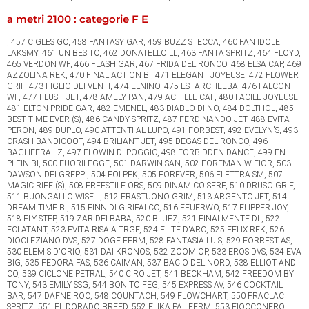
a metri 2100 : categorie F E
, 457 CIGLES GO, 458 FANTASY GAR, 459 BUZZ STECCA, 460 FAN IDOLE
LAKSMY, 461 UN BESITO, 462 DONATELLO LL, 463 FANTA SPRITZ, 464 FLOYD,
465 VERDON WF, 466 FLASH GAR, 467 FRIDA DEL RONCO, 468 ELSA CAP, 469
AZZOLINA REK, 470 FINAL ACTION BI, 471 ELEGANT JOYEUSE, 472 FLOWER
GRIF, 473 FIGLIO DEI VENTI, 474 ELNINO, 475 ESTARCHEEBA, 476 FALCON
WF, 477 FLUSH JET, 478 AMELY PAN, 479 ACHILLE CAF, 480 FACILE JOYEUSE,
481 ELTON PRIDE GAR, 482 EMENEL, 483 DIABLO DI NO, 484 DOLTHOL, 485
BEST TIME EVER (S), 486 CANDY SPRITZ, 487 FERDINANDO JET, 488 EVITA
PERON, 489 DUPLO, 490 ATTENTI AL LUPO, 491 FORBEST, 492 EVELYN'S, 493
CRASH BANDICOOT, 494 BRILIANT JET, 495 DEGAS DEL RONCO, 496
BAGHEERA LZ, 497 FLOWIN DI POGGIO, 498 FORBIDDEN DANCE, 499 EN
PLEIN BI, 500 FUORILEGGE, 501 DARWIN SAN, 502 FOREMAN W FIOR, 503
DAWSON DEI GREPPI, 504 FOLPEK, 505 FOREVER, 506 ELETTRA SM, 507
MAGIC RIFF (S), 508 FREESTILE ORS, 509 DINAMICO SERF, 510 DRUSO GRIF,
511 BUONGALLO WISE L, 512 FRASTUONO GRIM, 513 ARGENTO JET, 514
DREAM TIME BI, 515 FINN DI GIRIFALCO, 516 FEUERWO, 517 FLIPPER JOY,
518 FLY STEP, 519 ZAR DEI BABA, 520 BLUEZ, 521 FINALMENTE DL, 522
ECLATANT, 523 EVITA RISAIA TRGF, 524 ELITE D'ARC, 525 FELIX REK, 526
DIOCLEZIANO DVS, 527 DOGE FERM, 528 FANTASIA LUIS, 529 FORREST AS,
530 ELEMIS D'ORIO, 531 DAI KRONOS, 532 ZOOM OP, 533 EROS DVS, 534 EVA
BIG, 535 FEDORA FAS, 536 CAIMAN, 537 BACIO DEL NORD, 538 ELLIOT AND
CO, 539 CICLONE PETRAL, 540 CIRO JET, 541 BECKHAM, 542 FREEDOM BY
TONY, 543 EMILY SSG, 544 BONITO FEG, 545 EXPRESS AV, 546 COCKTAIL
BAR, 547 DAFNE ROC, 548 COUNTACH, 549 FLOWCHART, 550 FRACLAC
SPRITZ, 551 EL DORADO BREED, 552 FLIKA PAL FERM, 553 FIOCCONERO,